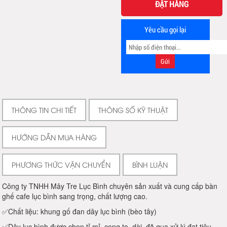
ĐẶT HÀNG
Yêu cầu gọi lại
THÔNG TIN CHI TIẾT
THÔNG SỐ KỸ THUẬT
HƯỚNG DẪN MUA HÀNG
PHƯƠNG THỨC VẬN CHUYỂN
BÌNH LUẬN
Công ty TNHH Mây Tre Lục Bình chuyên sản xuất và cung cấp bàn
ghế cafe lục bình sang trọng, chất lượng cao.
✅Chất liệu: khung gố đan dây lục bình (bèo tây)
✅Dây lục bình được chọn tỉ mỉ, cọng to, dài, đã qua xử lý đạt tiêu