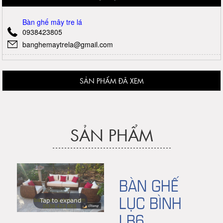
Bàn ghế mây tre lá
0938423805
banghemaytrela@gmail.com
SẢN PHẨM ĐÃ XEM
SẢN PHẨM
BÀN GHẾ
LỤC BÌNH
Tap to expand
LB6