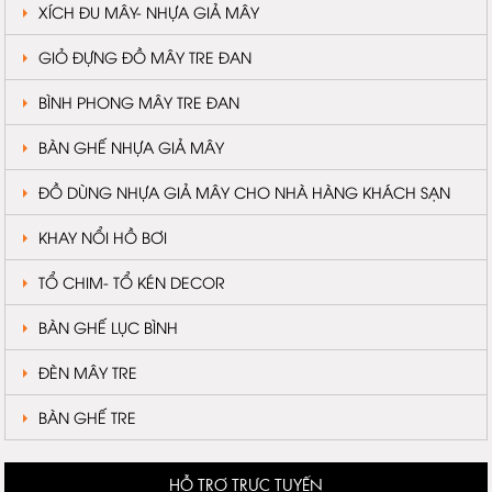
XÍCH ĐU MÂY- NHỰA GIẢ MÂY
GIỎ ĐỰNG ĐỒ MÂY TRE ĐAN
BÌNH PHONG MÂY TRE ĐAN
BÀN GHẾ NHỰA GIẢ MÂY
ĐỒ DÙNG NHỰA GIẢ MÂY CHO NHÀ HÀNG KHÁCH SẠN
KHAY NỔI HỒ BƠI
TỔ CHIM- TỔ KÉN DECOR
BÀN GHẾ LỤC BÌNH
ĐÈN MÂY TRE
BÀN GHẾ TRE
HỖ TRỢ TRỰC TUYẾN