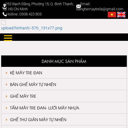
253 Bạch Đằng, Phường 15, Q. Bình Thạnh,
Email:
Tp. Hồ Chí Minh
banghemaytrela@gmail.com
Hotline: 0938 423 805
DANH MỤC SẢN PHẨM
KỆ MÂY TRE ĐAN
BÀN GHẾ MÂY TỰ NHIÊN
GHẾ MÂY TRE
TẤM MÂY TRE ĐAN- LƯỚI MÂY NHỰA
GHẾ THƯ GIÃN MÂY TỰ NHIÊN