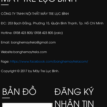
CÔNG TY TNHH NỘI THẤT MÂY TRE LỤC BÌNH
ĐC: 253 Bạch Đằng, Phường 15, Quận Bình Thạnh, Tp. Hồ Chí Minh
Hotline: 0938 423 805/ 0938 423 805 (zalo)
Email: banghemaytrela@gmail.com
Website:banghemaytrela.com
Fage:
https://www.facebook.com/banghemaytrelacom/
Copyright © 2017 by Mây Tre Lục Bình.
BẢN ĐỒ
ĐĂNG KÝ
NHẬN TIN