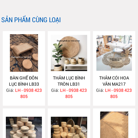
SẢN PHẨM CÙNG LOẠI
BÀN GHẾ ĐÔN
THẢM LỤC BÌNH
THẢM CÓI HOA
LỤC BÌNH LB33
TRÒN LB31
VĂN MA217
Giá:
LH - 0938 423
Giá:
LH - 0938 423
Giá:
LH - 0938 423
805
805
805