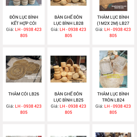
ĐÔN LỤC BÌNH
BÀN GHẾ ĐÔN
THẢM LỤC BÌNH
KẾT HỢP CÓI
LỤC BÌNH LB28
(1M2X 2M) LB27
Giá:
LH - 0938 423
LB30
Giá:
LH - 0938 423
Giá:
LH - 0938 423
805
805
805
THẢM CÓI LB26
BÀN GHẾ ĐÔN
THẢM LỤC BÌNH
LỤC BÌNH LB25
TRÒN LB24
Giá:
LH - 0938 423
Giá:
LH - 0938 423
Giá:
LH - 0938 423
805
805
805