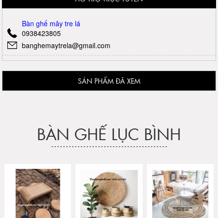
Bàn ghế mây tre lá
0938423805
banghemaytrela@gmail.com
SẢN PHẨM ĐÃ XEM
BÀN GHẾ LỤC BÌNH