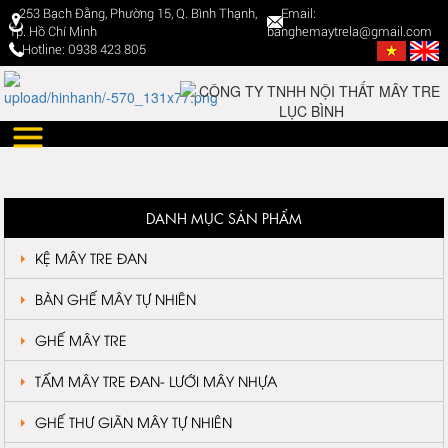
253 Bạch Đằng, Phường 15, Q. Bình Thạnh,
Email:
Tp. Hồ Chí Minh
banghemaytrela@gmail.com
Hotline: 0938 423 805
DANH MỤC SẢN PHẨM
KỆ MÂY TRE ĐAN
BÀN GHẾ MÂY TỰ NHIÊN
GHẾ MÂY TRE
TẤM MÂY TRE ĐAN- LƯỚI MÂY NHỰA
GHẾ THƯ GIÃN MÂY TỰ NHIÊN