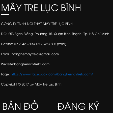
MÂY TRE LỤC BÌNH
CÔNG TY TNHH NỘI THẤT MÂY TRE LỤC BÌNH
ĐC: 253 Bạch Đằng, Phường 15, Quận Bình Thạnh, Tp. Hồ Chí Minh
Hotline: 0938 423 805/ 0938 423 805 (zalo)
Email: banghemaytrela@gmail.com
Website:banghemaytrela.com
Fage:
https://www.facebook.com/banghemaytrelacom/
Copyright © 2017 by Mây Tre Lục Bình.
BẢN ĐỒ
ĐĂNG KÝ