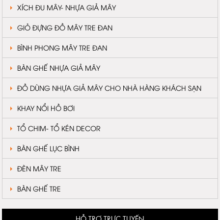
XÍCH ĐU MÂY- NHỰA GIẢ MÂY
GIỎ ĐỰNG ĐỒ MÂY TRE ĐAN
BÌNH PHONG MÂY TRE ĐAN
BÀN GHẾ NHỰA GIẢ MÂY
ĐỒ DÙNG NHỰA GIẢ MÂY CHO NHÀ HÀNG KHÁCH SẠN
KHAY NỔI HỒ BƠI
TỔ CHIM- TỔ KÉN DECOR
BÀN GHẾ LỤC BÌNH
ĐÈN MÂY TRE
BÀN GHẾ TRE
HỖ TRỢ TRỰC TUYẾN