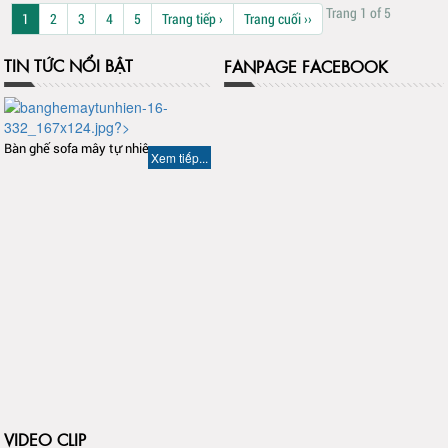
Trang 1 of 5
1
2
3
4
5
Trang tiếp ›
Trang cuối ››
TIN TỨC NỔI BẬT
FANPAGE FACEBOOK
Bàn ghế sofa mây tự nhiên
Xem tiếp...
VIDEO CLIP