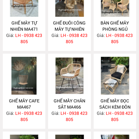
GHẾ MÂY TỰ
GHẾ ĐUÔI CÔNG
BÀN GHẾ MÂY
NHIÊN MA471
MÂY TỰ NHIÊN
PHÒNG NGỦ
Giá:
LH - 0938 423
Giá:
LH - 0938 423
MA470
Giá:
LH - 0938 423
MA469
805
805
805
GHẾ MÂY CAFE
GHẾ MÂY CHÂN
GHẾ MÂY ĐỌC
MA467
SẮT MA466
SÁCH KÈM ĐÔN
Giá:
LH - 0938 423
Giá:
LH - 0938 423
GÁC CHÂN MA461
Giá:
LH - 0938 423
805
805
805