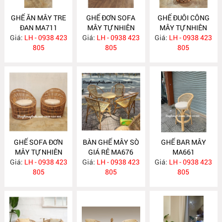
GHẾ ĂN MÂY TRE
GHẾ ĐƠN SOFA
GHẾ ĐUÔI CÔNG
ĐAN MA711
MÂY TỰ NHIÊN
MÂY TỰ NHIÊN
Giá:
LH - 0938 423
Giá:
LH - 0938 423
MA701
Giá:
DECOR CHỤP
LH - 0938 423
805
805
HÌNH MA690
805
GHẾ SOFA ĐƠN
BÀN GHẾ MÂY SÒ
GHẾ BAR MÂY
MÂY TỰ NHIÊN
GIÁ RẺ MA676
MA661
Giá:
LH - 0938 423
MA680
Giá:
LH - 0938 423
Giá:
LH - 0938 423
805
805
805