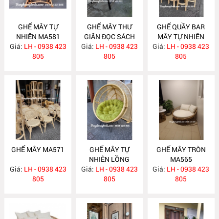
GHẾ MÂY TỰ
GHẾ MÂY THƯ
GHẾ QUẦY BAR
NHIÊN MA581
GIÃN ĐỌC SÁCH
MÂY TỰ NHIÊN
Giá:
LH - 0938 423
Giá:
KÈM ĐÔN GÁC
LH - 0938 423
Giá:
LH - 0938 423
MA572
805
CHÂN MA575
805
805
GHẾ MÂY MA571
GHẾ MÂY TỰ
GHẾ MÂY TRÒN
NHIÊN LỒNG
MA565
Giá:
LH - 0938 423
Giá:
CHIM MA569
LH - 0938 423
Giá:
LH - 0938 423
805
805
805