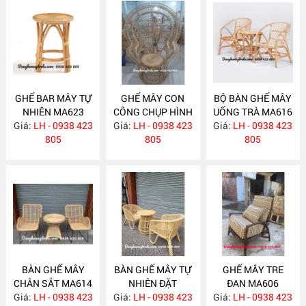
GHẾ BAR MÂY TỰ
GHẾ MÂY CON
BỘ BÀN GHẾ MÂY
NHIÊN MA623
CÔNG CHỤP HÌNH
UỐNG TRÀ MA616
Giá:
LH - 0938 423
Giá:
DECOR MA618
LH - 0938 423
Giá:
LH - 0938 423
805
805
805
BÀN GHẾ MÂY
BÀN GHẾ MÂY TỰ
GHẾ MÂY TRE
CHÂN SẮT MA614
NHIÊN ĐẶT
ĐAN MA606
Giá:
LH - 0938 423
Giá:
PHÒNG NGỦ
LH - 0938 423
Giá:
LH - 0938 423