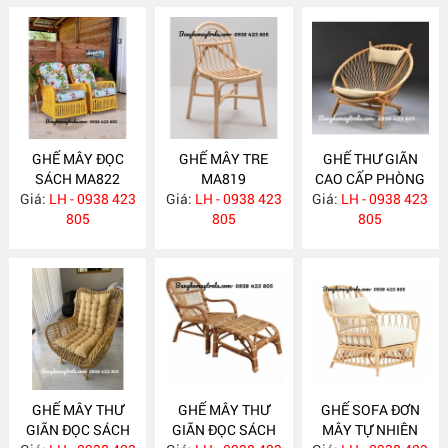
GHẾ MÂY ĐỌC
GHẾ MÂY TRE
GHẾ THƯ GIÃN
SÁCH MA822
MA819
CAO CẤP PHÒNG
Giá:
LH - 0938 423
Giá:
LH - 0938 423
Giá:
KHÁCH MA818
LH - 0938 423
805
805
805
GHẾ MÂY THƯ
GHẾ MÂY THƯ
GHẾ SOFA ĐƠN
GIÃN ĐỌC SÁCH
GIÃN ĐỌC SÁCH
MÂY TỰ NHIÊN