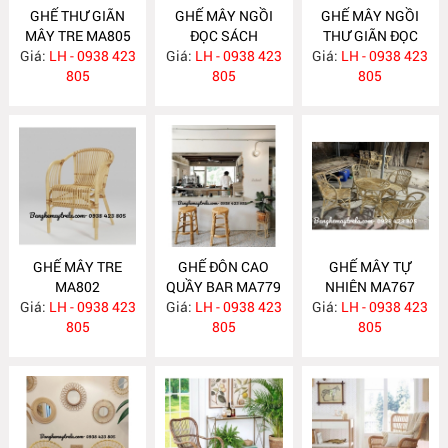
GHẾ THƯ GIÃN
GHẾ MÂY NGỒI
GHẾ MÂY NGỒI
MÂY TRE MA805
ĐỌC SÁCH
THƯ GIÃN ĐỌC
Giá:
LH - 0938 423
Giá:
PHÒNG NGỦ
LH - 0938 423
Giá:
SÁCH MA803
LH - 0938 423
805
MA804
805
805
GHẾ MÂY TRE
GHẾ ĐÔN CAO
GHẾ MÂY TỰ
MA802
QUẦY BAR MA779
NHIÊN MA767
Giá:
LH - 0938 423
Giá:
LH - 0938 423
Giá:
LH - 0938 423
805
805
805