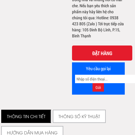
che. Nếu bạn yêu thích sản
phẩm này hãy liên hệ cho
chúng tôi qua: Hotline: 0938
423 805 (Zalo ) Tới trực tiếp cửa
hàng: 105 Đinh Bộ Lĩnh, P.15,
Bình Thạnh
ĐẶT HÀNG
Yêu cầu gọi lại
THÔNG TIN CHI TIẾT
THÔNG SỐ KỸ THUẬT
HƯỚNG DẪN MUA HÀNG