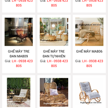
Giá:
BẰNG MÂY
LH - 0938 423
Giá:
KÈM GÁC CHÂN
LH - 0938 423
Giá:
LH - 0938 423
MA810
MA816
805
MA815
805
805
GHẾ MÂY TRE
GHẾ MÂY TRE
GHẾ MÂY MA806
ĐAN MA809
ĐAN TỰ NHIÊN
Giá:
LH - 0938 423
Giá:
LH - 0938 423
MA808
Giá:
LH - 0938 423
805
805
805