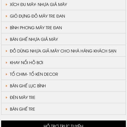
XÍCH ĐU MÂY- NHỰA GIẢ MÂY
GIỎ ĐỰNG ĐỒ MÂY TRE ĐAN
BÌNH PHONG MÂY TRE ĐAN
BÀN GHẾ NHỰA GIẢ MÂY
ĐỒ DÙNG NHỰA GIẢ MÂY CHO NHÀ HÀNG KHÁCH SẠN
KHAY NỔI HỒ BƠI
TỔ CHIM- TỔ KÉN DECOR
BÀN GHẾ LỤC BÌNH
ĐÈN MÂY TRE
BÀN GHẾ TRE
HỖ TRỢ TRỰC TUYẾN