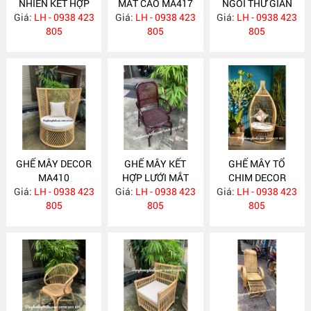
NHIÊN KẾT HỢP
MẮT CÁO MA417
NGỒI THƯ GIÃN
Giá:
LƯỚI MẮT CÁO
LH - 0938 423
Giá:
LH - 0938 423
Giá:
LH - 0938 423
MA416
MA418
805
805
805
GHẾ MÂY DECOR
GHẾ MÂY KẾT
GHẾ MÂY TỔ
MA410
HỢP LƯỚI MẮT
CHIM DECOR
Giá:
LH - 0938 423
Giá:
CÁO MA400
LH - 0938 423
Giá:
LH - 0938 423
MA395
805
805
805