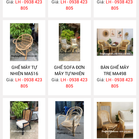
Giá:
LH - 0938 423
MA535
Giá:
LH - 0938 423
Giá:
LH - 0938 423
805
805
805
GHẾ MÂY TỰ
GHẾ SOFA ĐƠN
BÀN GHẾ MÂY
NHIÊN MA516
MÂY TỰ NHIÊN
TRE MA498
Giá:
LH - 0938 423
Giá:
LH - 0938 423
MA515
Giá:
LH - 0938 423
805
805
805