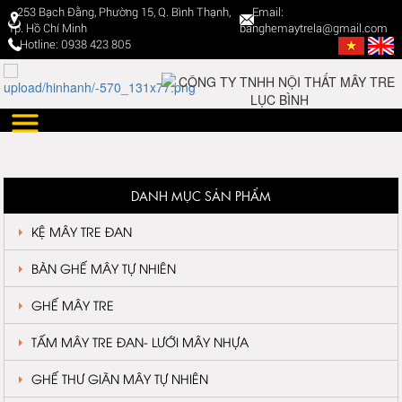
253 Bạch Đằng, Phường 15, Q. Bình Thạnh,
Email:
Tp. Hồ Chí Minh
banghemaytrela@gmail.com
Hotline: 0938 423 805
DANH MỤC SẢN PHẨM
KỆ MÂY TRE ĐAN
BÀN GHẾ MÂY TỰ NHIÊN
GHẾ MÂY TRE
TẤM MÂY TRE ĐAN- LƯỚI MÂY NHỰA
GHẾ THƯ GIÃN MÂY TỰ NHIÊN