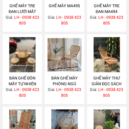
GHẾ MÂY TRE
GHẾ MÂY MA495
GHẾ MÂY TRE
ĐAN LƯỚI MẮT
ĐAN MA494
Giá:
CÁO MA496
LH - 0938 423
Giá:
LH - 0938 423
Giá:
LH - 0938 423
805
805
805
BÀN GHẾ ĐÔN
BÀN GHẾ MÂY
GHẾ MÂY THƯ
MÂY TỰ NHIÊN
PHÒNG NGỦ
GIÃN ĐỌC SÁCH
Giá:
LH - 0938 423
MA482
Giá:
LH - 0938 423
MA479
Giá:
KÈM ĐÔN GÁC
LH - 0938 423
805
805
CHÂN MA475
805