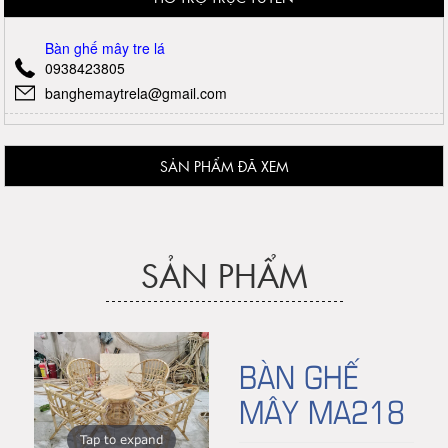
Bàn ghế mây tre lá
0938423805
banghemaytrela@gmail.com
SẢN PHẨM ĐÃ XEM
SẢN PHẨM
BÀN GHẾ
MÂY MA218
Tap to expand