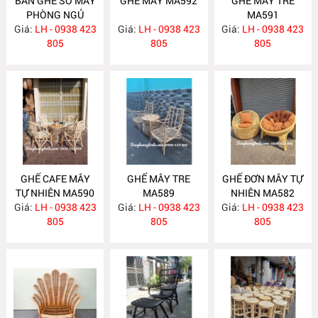
BÀN GHẾ SÒ MÂY
GHẾ MÂY MA592
GHẾ MÂY TRE
PHÒNG NGỦ
MA591
Giá:
LH - 0938 423
MA593
Giá:
LH - 0938 423
Giá:
LH - 0938 423
805
805
805
GHẾ CAFE MÂY
GHẾ MÂY TRE
GHẾ ĐƠN MÂY TỰ
TỰ NHIÊN MA590
MA589
NHIÊN MA582
Giá:
LH - 0938 423
Giá:
LH - 0938 423
Giá:
LH - 0938 423
805
805
805