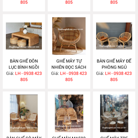
805
MA613
805
805
BÀN GHẾ ĐÔN
GHẾ MÂY TỰ
BÀN GHẾ MÂY ĐỂ
LỤC BÌNH NGỒI
NHIÊN ĐỌC SÁCH
PHÒNG NGỦ
Giá:
TRÀ ĐẠO MA605
LH - 0938 423
Giá:
LH - 0938 423
MA595
Giá:
LH - 0938 423
MA594
805
805
805