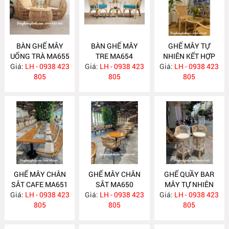
BÀN GHẾ MÂY
BÀN GHẾ MÂY
GHẾ MÂY TỰ
UỐNG TRÀ MA655
TRE MA654
NHIÊN KẾT HỢP
Giá:
LH - 0938 423
Giá:
LH - 0938 423
Giá:
LƯỚI MÂY MA653
LH - 0938 423
805
805
805
GHẾ MÂY CHÂN
GHẾ MÂY CHÂN
GHẾ QUẦY BAR
SẮT CAFE MA651
SẮT MA650
MÂY TỰ NHIÊN
Giá:
LH - 0938 423
Giá:
LH - 0938 423
Giá:
LH - 0938 423
MA634
805
805
805