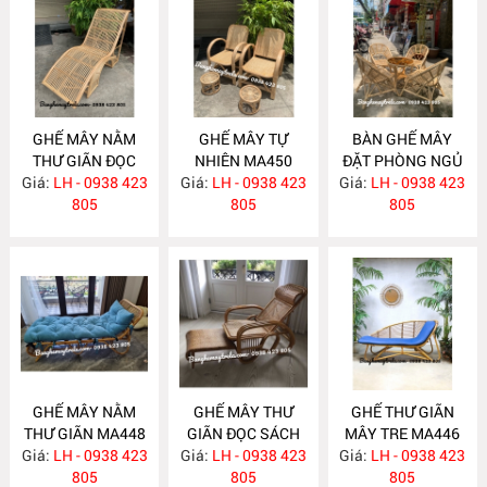
GHẾ MÂY NẰM
GHẾ MÂY TỰ
BÀN GHẾ MÂY
THƯ GIÃN ĐỌC
NHIÊN MA450
ĐẶT PHÒNG NGỦ
Giá:
SÁCH MA456
LH - 0938 423
Giá:
LH - 0938 423
Giá:
LH - 0938 423
MA449
805
805
805
GHẾ MÂY NẰM
GHẾ MÂY THƯ
GHẾ THƯ GIÃN
THƯ GIÃN MA448
GIÃN ĐỌC SÁCH
MÂY TRE MA446
Giá:
LH - 0938 423
Giá:
LH - 0938 423
MA447
Giá:
LH - 0938 423
805
805
805