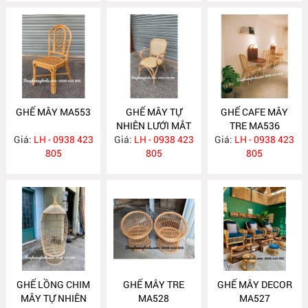
GHẾ MÂY MA553
GHẾ MÂY TỰ
GHẾ CAFE MÂY
NHIÊN LƯỚI MẮT
TRE MA536
Giá:
LH - 0938 423
Giá:
CÁO MA540
LH - 0938 423
Giá:
LH - 0938 423
805
805
805
GHẾ LỒNG CHIM
GHẾ MÂY TRE
GHẾ MÂY DECOR
MÂY TỰ NHIÊN
MA528
MA527