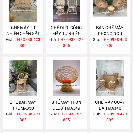
GHẾ MÂY TỰ
GHẾ ĐUÔI CÔNG
BÀN GHẾ MÂY
NHIÊN CHÂN SẮT
MÂY TỰ NHIÊN
PHÒNG NGỦ
Giá:
LH - 0938 423
MA358
Giá:
LH - 0938 423
MA357
Giá:
LH - 0938 423
MA352
805
805
805
GHẾ BAR MÂY
GHẾ MÂY TRÒN
GHẾ MÂY QUẦY
TRE MA350
DECOR MA349
BAR MA346
Giá:
LH - 0938 423
Giá:
LH - 0938 423
Giá:
LH - 0938 423
805
805
805