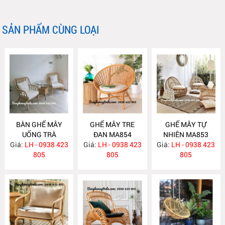
SẢN PHẨM CÙNG LOẠI
BÀN GHẾ MÂY
GHẾ MÂY TRE
GHẾ MÂY TỰ
UỐNG TRÀ
ĐAN MA854
NHIÊN MA853
Giá:
PHÒNG NGỦ
LH - 0938 423
Giá:
LH - 0938 423
Giá:
LH - 0938 423
MA855
805
805
805