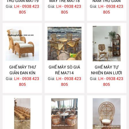
THƯ GIÃN MA719
MÂY TRE MA718
NẰM THƯ GIÃN
Giá:
LH - 0938 423
Giá:
LH - 0938 423
Giá:
LH - 0938 423
MA717
805
805
805
GHẾ MÂY THƯ
GHẾ MÂY SÒ GIÁ
GHẾ MÂY TỰ
GIÃN ĐAN KÍN
RẺ MA714
NHIÊN ĐAN LƯỚI
Giá:
KÈM ĐÔN GÁC
LH - 0938 423
Giá:
LH - 0938 423
Giá:
LH - 0938 423
MA712
CHÂN MA716
805
805
805