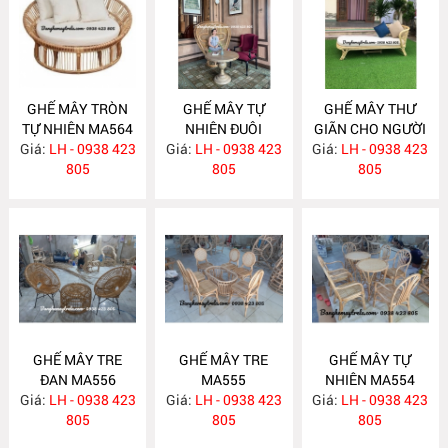
GHẾ MÂY TRÒN
GHẾ MÂY TỰ
GHẾ MÂY THƯ
TỰ NHIÊN MA564
NHIÊN ĐUÔI
GIÃN CHO NGƯỜI
Giá:
LH - 0938 423
Giá:
CÔNG MA562
LH - 0938 423
Giá:
GIÀ MA558
LH - 0938 423
805
805
805
GHẾ MÂY TRE
GHẾ MÂY TRE
GHẾ MÂY TỰ
ĐAN MA556
MA555
NHIÊN MA554
Giá:
LH - 0938 423
Giá:
LH - 0938 423
Giá:
LH - 0938 423
805
805
805