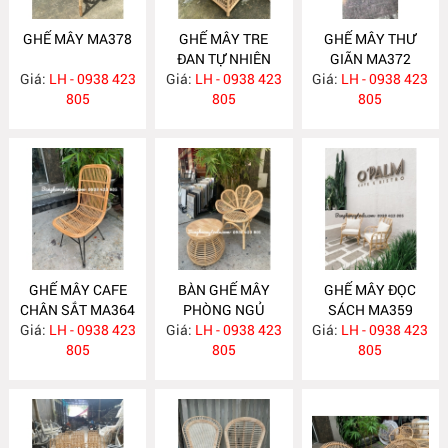
GHẾ MÂY MA378
GHẾ MÂY TRE
GHẾ MÂY THƯ
ĐAN TỰ NHIÊN
GIÃN MA372
Giá:
LH - 0938 423
Giá:
LH - 0938 423
MA377
Giá:
LH - 0938 423
805
805
805
GHẾ MÂY CAFE
BÀN GHẾ MÂY
GHẾ MÂY ĐỌC
CHÂN SẮT MA364
PHÒNG NGỦ
SÁCH MA359
Giá:
LH - 0938 423
Giá:
LH - 0938 423
MA360
Giá:
LH - 0938 423
805
805
805