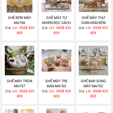
GHẾ ĐƠN MÂY
GHẾ MÂY TỰ
GHẾ MÂY THƯ
MA766
NHIÊN ĐỌC SÁCH
GIÃN KÈM ĐÔN
Giá:
LH - 0938 423
Giá:
KÈM ĐÔN GÁC
LH - 0938 423
GÁC CHÂN MA758
Giá:
LH - 0938 423
805
CHÂN MA759
805
805
GHẾ MÂY TRÒN
GHẾ MÂY TRE
GHẾ BAR SONG
MA757
ĐAN MA753
MÂY MA752
Giá:
LH - 0938 423
Giá:
LH - 0938 423
Giá:
LH - 0938 423
805
805
805