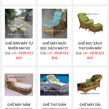
GHẾ ĐƠN MÂY TỰ
GHẾ MÂY NGỒI
GHẾ ĐỌC SÁCH
NHIÊN MA742
ĐỌC SÁCH MA721
THƯ GIÃN MÂY
Giá:
LH - 0938 423
Giá:
LH - 0938 423
Giá:
TỰ NHIÊN MA720
LH - 0938 423
805
805
805
GHẾ MÂY NẰM
GHẾ THƯ GIÃN
GHẾ MÂY DÀI