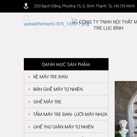
253 Bạch Đằng, Phường 15, Q. Bình Thạnh, Tp. Hồ Chí Minh
DANH MỤC SẢN PHẨM
KỆ MÂY TRE ĐAN
BÀN GHẾ MÂY TỰ NHIÊN
GHẾ MÂY TRE
TẤM MÂY TRE ĐAN- LƯỚI MÂY NHỰA
GHẾ THƯ GIÃN MÂY TỰ NHIÊN