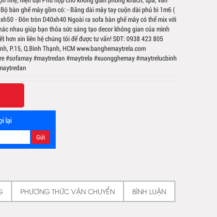
Bộ bàn ghế mây gồm có: - Băng dài mây tay cuộn dài phủ bì 1m6 (
xh50 - Đôn tròn D40xh40 Ngoài ra sofa bàn ghế mây có thể mix với
 khác nhau giúp bạn thỏa sức sáng tạo decor không gian của mình
tiết hơn xin liên hệ chúng tôi để được tư vấn! SĐT: 0938 423 805
 Lĩnh, P.15, Q.Bình Thạnh, HCM www.banghemaytrela.com
e #sofamay #maytredan #maytrela #xuongghemay #maytrelucbinh
maytredan
i lại
G
PHƯƠNG THỨC VẬN CHUYỂN
BÌNH LUẬN