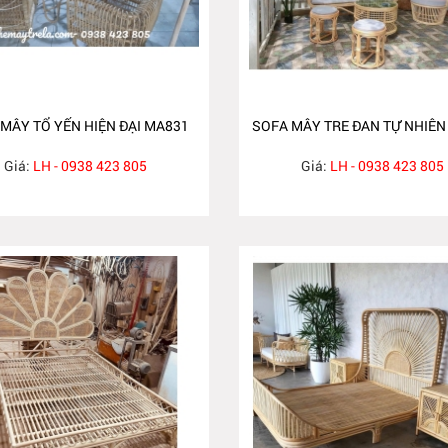
MÂY TỔ YẾN HIỆN ĐẠI MA831
SOFA MÂY TRE ĐAN TỰ NHIÊN
Giá:
LH - 0938 423 805
Giá:
LH - 0938 423 805