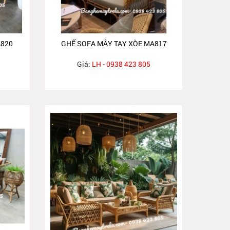
A820
GHẾ SOFA MÂY TAY XÒE MA817
Giá:
LH - 0938 423 805