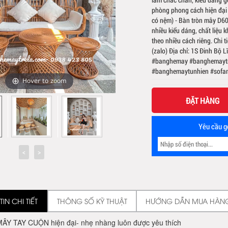
phòng phong cách hiện đại 
có nệm) - Bàn tròn mây D60
nhiều kiểu dáng, chất liệu
theo nhiều cách riêng. Chi 
(zalo) Địa chỉ: 1S Đinh Bộ
#banghemay #banghemaytr
#banghemaytunhien #sofa
Hover to zoom
ĐẶT HÀNG
Yêu cầu gọ
IN CHI TIẾT
THÔNG SỐ KỸ THUẬT
HƯỚNG DẪN MUA HÀN
Y TAY CUỘN hiện đại- nhẹ nhàng luôn được yêu thích