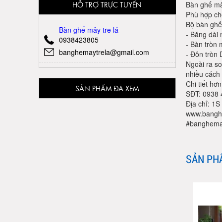
HỖ TRỢ TRỰC TUYẾN
Bàn ghế mâ
Phù hợp ch
Bộ bàn ghế
Bàn ghế mây tre lá
- Băng dài 
0938423805
- Bàn tròn
banghemaytrela@gmail.com
- Đôn tròn
Ngoài ra so
nhiều cách 
Chi tiết hơ
SẢN PHẨM ĐÃ XEM
SĐT: 0938 
Địa chỉ: 1
www.bangh
#banghem
SẢN PH