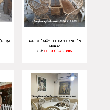
ỆN ĐẠI
BÀN GHẾ MÂY TRE ĐAN TỰ NHIÊN
MA832
Giá:
LH - 0938 423 805