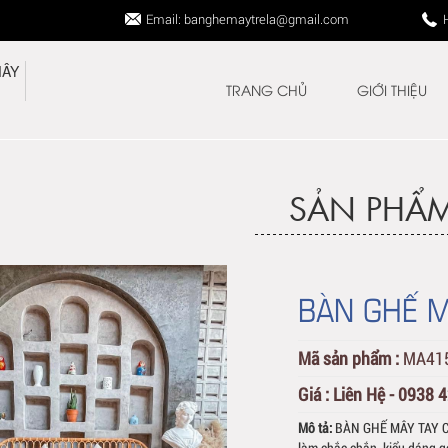
Email: banghemaytrela@gmail.com
TRANG CHỦ
GIỚI THIỆU
SẢN PHẨ
BÀN GHẾ 
Mã sản phẩm :
MA41
Giá :
Liên Hệ - 0938 
Mô tả:
BÀN GHẾ MÂY TAY CU
làm chắc chắn, kiểu dáng g