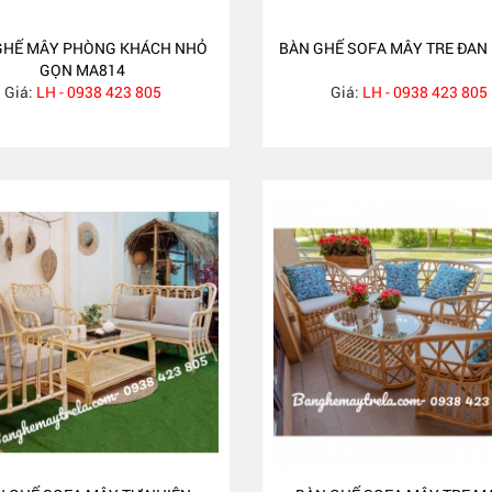
GHẾ MÂY PHÒNG KHÁCH NHỎ
BÀN GHẾ SOFA MÂY TRE ĐAN
GỌN MA814
Giá:
LH - 0938 423 805
Giá:
LH - 0938 423 805