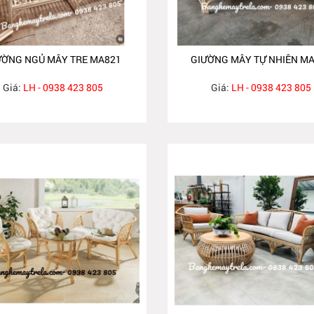
ƯỜNG NGỦ MÂY TRE MA821
GIƯỜNG MÂY TỰ NHIÊN M
Giá:
LH - 0938 423 805
Giá:
LH - 0938 423 805