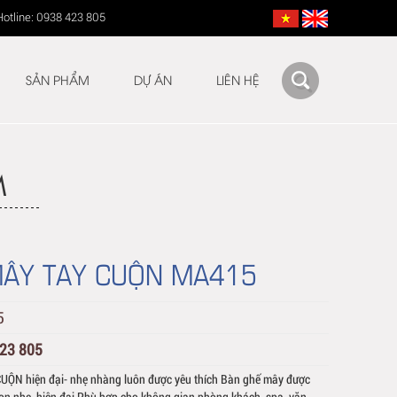
Hotline: 0938 423 805
SẢN PHẨM
DỰ ÁN
LIÊN HỆ
M
MÂY TAY CUỘN MA415
5
423 805
ỘN hiện đại- nhẹ nhàng luôn được yêu thích Bàn ghế mây được
ọn nhẹ, hiện đại Phù hợp cho không gian phòng khách, spa, văn