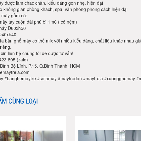
y được làm chắc chắn, kiểu dáng gọn nhẹ, hiện đại
o không gian phòng khách, spa, văn phòng phong cách hiện đại
 mây gồm có:
mây tay cuộn dài phủ bì 1m6 ( có nệm)
 mây D60xh50
 D40xh40
fa bàn ghế mây có thể mix với nhiều kiểu dáng, chất liệu khác nhau g
riêng.
n xin liên hệ chúng tôi để được tư vấn!
423 805 (zalo)
S Đinh Bộ Lĩnh, P.15, Q.Bình Thạnh, HCM
emaytrela.com
ay
#banghemaytre
#sofamay
#maytredan
#maytrela
#xuongghemay
#m
ẨM CÙNG LOẠI