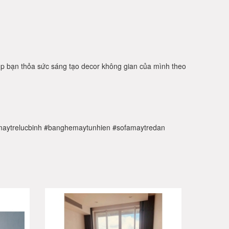
iúp bạn thỏa sức sáng tạo decor không gian của mình theo
aytrelucbinh
#banghemaytunhien
#sofamaytredan