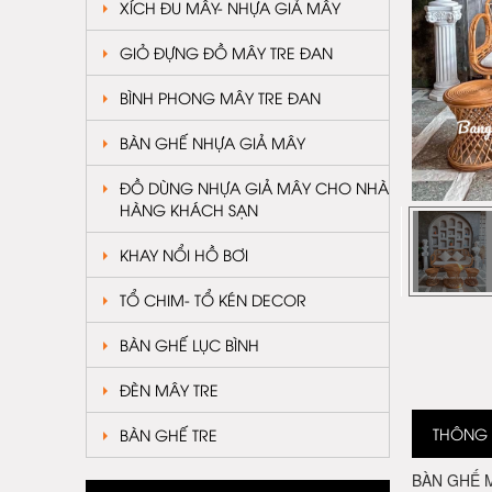
XÍCH ĐU MÂY- NHỰA GIẢ MÂY
GIỎ ĐỰNG ĐỒ MÂY TRE ĐAN
BÌNH PHONG MÂY TRE ĐAN
BÀN GHẾ NHỰA GIẢ MÂY
ĐỒ DÙNG NHỰA GIẢ MÂY CHO NHÀ
HÀNG KHÁCH SẠN
KHAY NỔI HỒ BƠI
TỔ CHIM- TỔ KÉN DECOR
BÀN GHẾ LỤC BÌNH
ĐÈN MÂY TRE
THÔNG T
BÀN GHẾ TRE
BÀN GHẾ MÂ