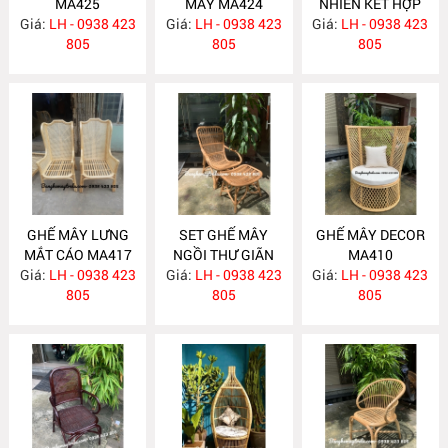
MA425
MÂY MA424
NHIÊN KẾT HỢP
Giá:
LH - 0938 423
Giá:
LH - 0938 423
Giá:
LƯỚI MẮT CÁO
LH - 0938 423
805
805
MA418
805
GHẾ MÂY LƯNG
SET GHẾ MÂY
GHẾ MÂY DECOR
MẮT CÁO MA417
NGỒI THƯ GIÃN
MA410
Giá:
LH - 0938 423
Giá:
LH - 0938 423
MA416
Giá:
LH - 0938 423
805
805
805