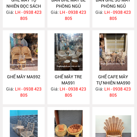
NHIÊN ĐỌC SÁCH
PHÒNG NGỦ
PHÒNG NGỦ
Giá:
LH - 0938 423
MA595
Giá:
LH - 0938 423
MA594
Giá:
LH - 0938 423
MA593
805
805
805
GHẾ MÂY MA592
GHẾ MÂY TRE
GHẾ CAFE MÂY
MA591
TỰ NHIÊN MA590
Giá:
LH - 0938 423
Giá:
LH - 0938 423
Giá:
LH - 0938 423
805
805
805