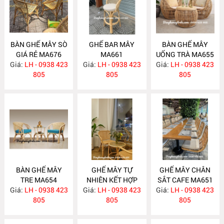
BÀN GHẾ MÂY SÒ
GHẾ BAR MÂY
BÀN GHẾ MÂY
GIÁ RẺ MA676
MA661
UỐNG TRÀ MA655
Giá:
LH - 0938 423
Giá:
LH - 0938 423
Giá:
LH - 0938 423
805
805
805
BÀN GHẾ MÂY
GHẾ MÂY TỰ
GHẾ MÂY CHÂN
TRE MA654
NHIÊN KẾT HỢP
SẮT CAFE MA651
Giá:
LH - 0938 423
Giá:
LƯỚI MÂY MA653
LH - 0938 423
Giá:
LH - 0938 423
805
805
805