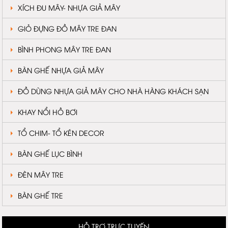
XÍCH ĐU MÂY- NHỰA GIẢ MÂY
GIỎ ĐỰNG ĐỒ MÂY TRE ĐAN
BÌNH PHONG MÂY TRE ĐAN
BÀN GHẾ NHỰA GIẢ MÂY
ĐỒ DÙNG NHỰA GIẢ MÂY CHO NHÀ HÀNG KHÁCH SẠN
KHAY NỔI HỒ BƠI
TỔ CHIM- TỔ KÉN DECOR
BÀN GHẾ LỤC BÌNH
ĐÈN MÂY TRE
BÀN GHẾ TRE
HỖ TRỢ TRỰC TUYẾN