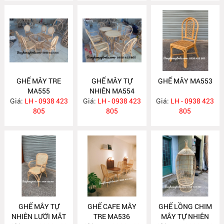
GHẾ MÂY TRE
GHẾ MÂY TỰ
GHẾ MÂY MA553
MA555
NHIÊN MA554
Giá:
LH - 0938 423
Giá:
LH - 0938 423
Giá:
LH - 0938 423
805
805
805
GHẾ MÂY TỰ
GHẾ CAFE MÂY
GHẾ LỒNG CHIM
NHIÊN LƯỚI MẮT
TRE MA536
MÂY TỰ NHIÊN