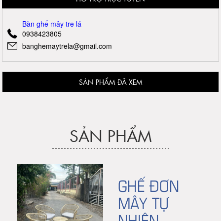
Bàn ghế mây tre lá
0938423805
banghemaytrela@gmail.com
SẢN PHẨM ĐÃ XEM
SẢN PHẨM
GHẾ ĐƠN
MÂY TỰ
NHIÊN