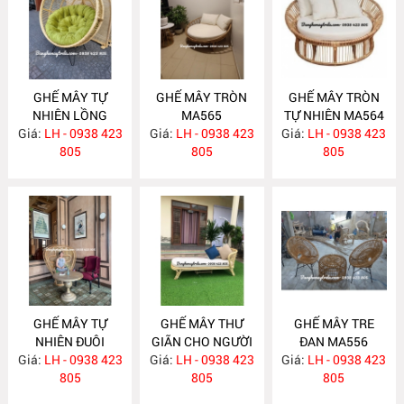
GHẾ MÂY TỰ
GHẾ MÂY TRÒN
GHẾ MÂY TRÒN
NHIÊN LỒNG
MA565
TỰ NHIÊN MA564
Giá:
CHIM MA569
LH - 0938 423
Giá:
LH - 0938 423
Giá:
LH - 0938 423
805
805
805
GHẾ MÂY TỰ
GHẾ MÂY THƯ
GHẾ MÂY TRE
NHIÊN ĐUÔI
GIÃN CHO NGƯỜI
ĐAN MA556
Giá:
CÔNG MA562
LH - 0938 423
Giá:
GIÀ MA558
LH - 0938 423
Giá:
LH - 0938 423
805
805
805