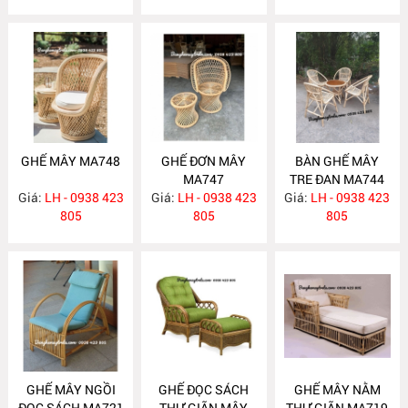
GHẾ MÂY MA748
GHẾ ĐƠN MÂY
BÀN GHẾ MÂY
MA747
TRE ĐAN MA744
Giá:
LH - 0938 423
Giá:
LH - 0938 423
Giá:
LH - 0938 423
805
805
805
GHẾ MÂY NGỒI
GHẾ ĐỌC SÁCH
GHẾ MÂY NẰM
ĐỌC SÁCH MA721
THƯ GIÃN MÂY
THƯ GIÃN MA719