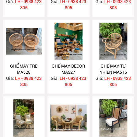
Giá:
CÁO MA540
LH - 0938 423
Giá:
LH - 0938 423
Giá:
LH - 0938 423
MA535
805
805
805
GHẾ MÂY TRE
GHẾ MÂY DECOR
GHẾ MÂY TỰ
MA528
MA527
NHIÊN MA516
Giá:
LH - 0938 423
Giá:
LH - 0938 423
Giá:
LH - 0938 423
805
805
805