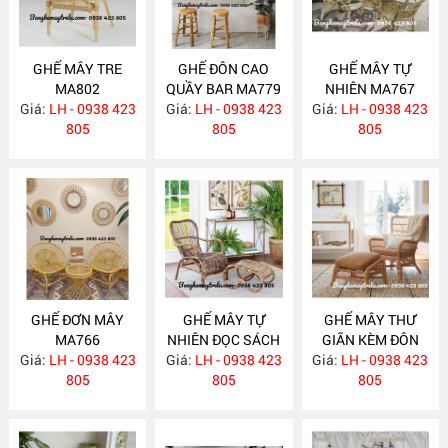
GHẾ MÂY TRE
GHẾ ĐÔN CAO
GHẾ MÂY TỰ
MA802
QUẦY BAR MA779
NHIÊN MA767
Giá:
LH - 0938 423
Giá:
LH - 0938 423
Giá:
LH - 0938 423
805
805
805
GHẾ ĐƠN MÂY
GHẾ MÂY TỰ
GHẾ MÂY THƯ
MA766
NHIÊN ĐỌC SÁCH
GIÃN KÈM ĐÔN
Giá:
LH - 0938 423
Giá:
KÈM ĐÔN GÁC
LH - 0938 423
GÁC CHÂN MA758
Giá:
LH - 0938 423
805
CHÂN MA759
805
805