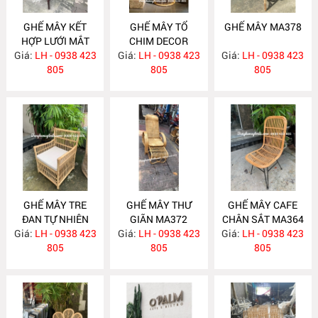
GHẾ MÂY KẾT
GHẾ MÂY TỔ
GHẾ MÂY MA378
HỢP LƯỚI MẮT
CHIM DECOR
Giá:
CÁO MA400
LH - 0938 423
Giá:
LH - 0938 423
MA395
Giá:
LH - 0938 423
805
805
805
GHẾ MÂY TRE
GHẾ MÂY THƯ
GHẾ MÂY CAFE
ĐAN TỰ NHIÊN
GIÃN MA372
CHÂN SẮT MA364
Giá:
LH - 0938 423
MA377
Giá:
LH - 0938 423
Giá:
LH - 0938 423
805
805
805