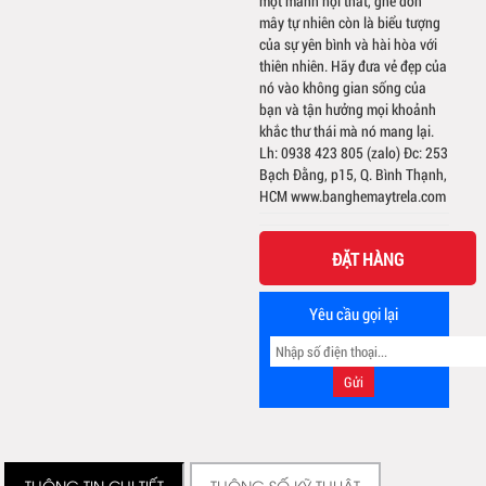
một mảnh nội thất, ghế đơn
mây tự nhiên còn là biểu tượng
của sự yên bình và hài hòa với
thiên nhiên. Hãy đưa vẻ đẹp của
nó vào không gian sống của
bạn và tận hưởng mọi khoảnh
khắc thư thái mà nó mang lại.
Lh: 0938 423 805 (zalo) Đc: 253
Bạch Đằng, p15, Q. Bình Thạnh,
HCM www.banghemaytrela.com
ĐẶT HÀNG
Yêu cầu gọi lại
THÔNG TIN CHI TIẾT
THÔNG SỐ KỸ THUẬT