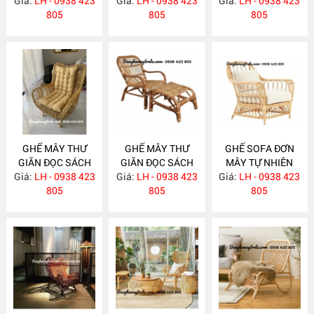
Giá:
LH - 0938 423
Giá:
LH - 0938 423
Giá:
KHÁCH MA818
LH - 0938 423
805
805
805
GHẾ MÂY THƯ
GHẾ MÂY THƯ
GHẾ SOFA ĐƠN
GIÃN ĐỌC SÁCH
GIÃN ĐỌC SÁCH
MÂY TỰ NHIÊN
Giá:
BẰNG MÂY
LH - 0938 423
Giá:
KÈM GÁC CHÂN
LH - 0938 423
Giá:
LH - 0938 423
MA810
MA816
805
MA815
805
805