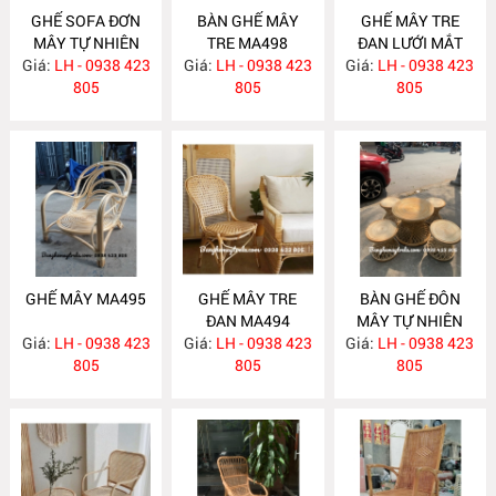
GHẾ SOFA ĐƠN
BÀN GHẾ MÂY
GHẾ MÂY TRE
MÂY TỰ NHIÊN
TRE MA498
ĐAN LƯỚI MẮT
Giá:
LH - 0938 423
MA515
Giá:
LH - 0938 423
Giá:
CÁO MA496
LH - 0938 423
805
805
805
GHẾ MÂY MA495
GHẾ MÂY TRE
BÀN GHẾ ĐÔN
ĐAN MA494
MÂY TỰ NHIÊN
Giá:
LH - 0938 423
Giá:
LH - 0938 423
Giá:
LH - 0938 423
MA482
805
805
805