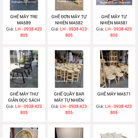
GHẾ MÂY TRE
GHẾ ĐƠN MÂY TỰ
GHẾ MÂY TỰ
MA589
NHIÊN MA582
NHIÊN MA581
Giá:
LH - 0938 423
Giá:
LH - 0938 423
Giá:
LH - 0938 423
805
805
805
GHẾ MÂY THƯ
GHẾ QUẦY BAR
GHẾ MÂY MA571
GIÃN ĐỌC SÁCH
MÂY TỰ NHIÊN
Giá:
KÈM ĐÔN GÁC
LH - 0938 423
Giá:
LH - 0938 423
MA572
Giá:
LH - 0938 423
CHÂN MA575
805
805
805