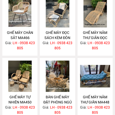
GHẾ MÂY CHÂN
GHẾ MÂY ĐỌC
GHẾ MÂY NẰM
SẮT MA466
SÁCH KÈM ĐÔN
THƯ GIÃN ĐỌC
Giá:
LH - 0938 423
GÁC CHÂN MA461
Giá:
LH - 0938 423
Giá:
SÁCH MA456
LH - 0938 423
805
805
805
GHẾ MÂY TỰ
BÀN GHẾ MÂY
GHẾ MÂY NẰM
NHIÊN MA450
ĐẶT PHÒNG NGỦ
THƯ GIÃN MA448
Giá:
LH - 0938 423
Giá:
LH - 0938 423
MA449
Giá:
LH - 0938 423
805
805
805