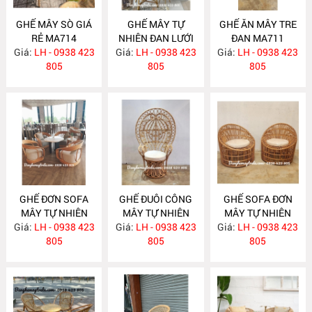
GHẾ MÂY SÒ GIÁ
GHẾ MÂY TỰ
GHẾ ĂN MÂY TRE
RẺ MA714
NHIÊN ĐAN LƯỚI
ĐAN MA711
Giá:
LH - 0938 423
Giá:
LH - 0938 423
MA712
Giá:
LH - 0938 423
805
805
805
GHẾ ĐƠN SOFA
GHẾ ĐUÔI CÔNG
GHẾ SOFA ĐƠN
MÂY TỰ NHIÊN
MÂY TỰ NHIÊN
MÂY TỰ NHIÊN
Giá:
LH - 0938 423
MA701
Giá:
DECOR CHỤP
LH - 0938 423
Giá:
LH - 0938 423
MA680
805
HÌNH MA690
805
805