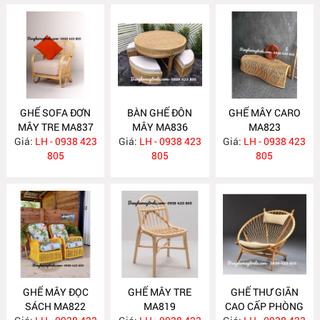
GHẾ SOFA ĐƠN
BÀN GHẾ ĐÔN
GHẾ MÂY CARO
MÂY TRE MA837
MÂY MA836
MA823
Giá:
LH - 0938 423
Giá:
LH - 0938 423
Giá:
LH - 0938 423
805
805
805
GHẾ MÂY ĐỌC
GHẾ MÂY TRE
GHẾ THƯ GIÃN
SÁCH MA822
MA819
CAO CẤP PHÒNG