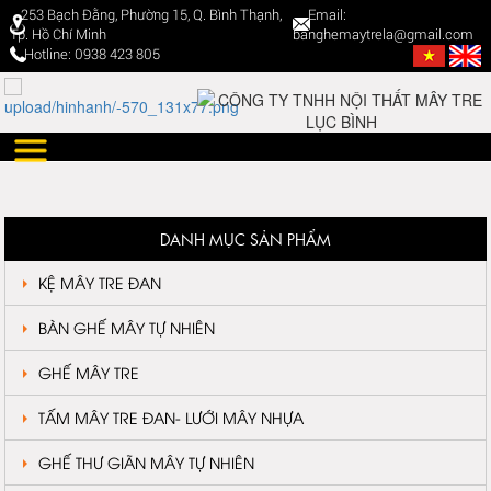
253 Bạch Đằng, Phường 15, Q. Bình Thạnh,
Email:
Tp. Hồ Chí Minh
banghemaytrela@gmail.com
Hotline: 0938 423 805
DANH MỤC SẢN PHẨM
KỆ MÂY TRE ĐAN
BÀN GHẾ MÂY TỰ NHIÊN
GHẾ MÂY TRE
TẤM MÂY TRE ĐAN- LƯỚI MÂY NHỰA
GHẾ THƯ GIÃN MÂY TỰ NHIÊN