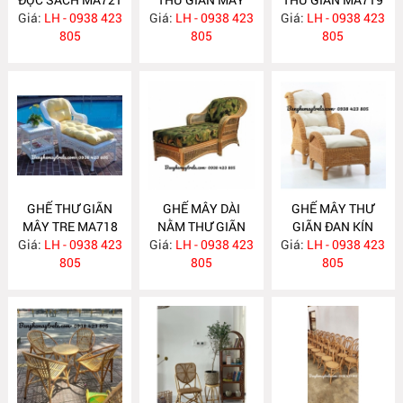
Giá:
LH - 0938 423
Giá:
TỰ NHIÊN MA720
LH - 0938 423
Giá:
LH - 0938 423
805
805
805
GHẾ THƯ GIÃN
GHẾ MÂY DÀI
GHẾ MÂY THƯ
MÂY TRE MA718
NẰM THƯ GIÃN
GIÃN ĐAN KÍN
Giá:
LH - 0938 423
Giá:
LH - 0938 423
MA717
Giá:
KÈM ĐÔN GÁC
LH - 0938 423
805
805
CHÂN MA716
805