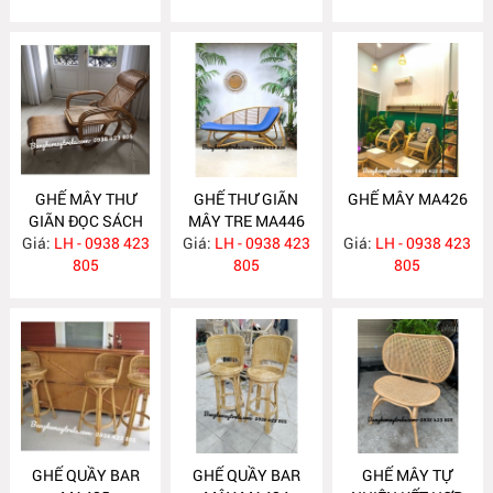
GHẾ MÂY THƯ
GHẾ THƯ GIÃN
GHẾ MÂY MA426
GIÃN ĐỌC SÁCH
MÂY TRE MA446
Giá:
LH - 0938 423
MA447
Giá:
LH - 0938 423
Giá:
LH - 0938 423
805
805
805
GHẾ QUẦY BAR
GHẾ QUẦY BAR
GHẾ MÂY TỰ