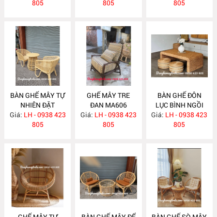
805
805
805
BÀN GHẾ MÂY TỰ
GHẾ MÂY TRE
BÀN GHẾ ĐÔN
NHIÊN ĐẶT
ĐAN MA606
LỤC BÌNH NGỒI
Giá:
PHÒNG NGỦ
LH - 0938 423
Giá:
LH - 0938 423
Giá:
TRÀ ĐẠO MA605
LH - 0938 423
MA613
805
805
805
GHẾ MÂY TỰ
BÀN GHẾ MÂY ĐỂ
BÀN GHẾ SÒ MÂY