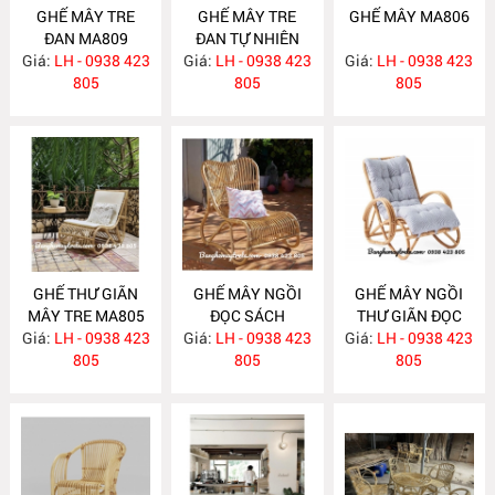
GHẾ MÂY TRE
GHẾ MÂY TRE
GHẾ MÂY MA806
ĐAN MA809
ĐAN TỰ NHIÊN
Giá:
LH - 0938 423
Giá:
LH - 0938 423
MA808
Giá:
LH - 0938 423
805
805
805
GHẾ THƯ GIÃN
GHẾ MÂY NGỒI
GHẾ MÂY NGỒI
MÂY TRE MA805
ĐỌC SÁCH
THƯ GIÃN ĐỌC
Giá:
LH - 0938 423
Giá:
PHÒNG NGỦ
LH - 0938 423
Giá:
SÁCH MA803
LH - 0938 423
805
MA804
805
805