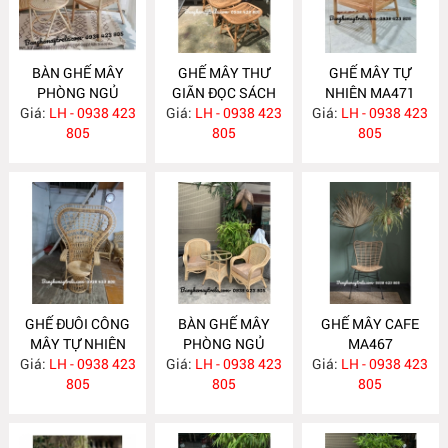
BÀN GHẾ MÂY
GHẾ MÂY THƯ
GHẾ MÂY TỰ
PHÒNG NGỦ
GIÃN ĐỌC SÁCH
NHIÊN MA471
Giá:
LH - 0938 423
MA479
Giá:
KÈM ĐÔN GÁC
LH - 0938 423
Giá:
LH - 0938 423
805
CHÂN MA475
805
805
GHẾ ĐUÔI CÔNG
BÀN GHẾ MÂY
GHẾ MÂY CAFE
MÂY TỰ NHIÊN
PHÒNG NGỦ
MA467
Giá:
LH - 0938 423
MA470
Giá:
LH - 0938 423
MA469
Giá:
LH - 0938 423
805
805
805