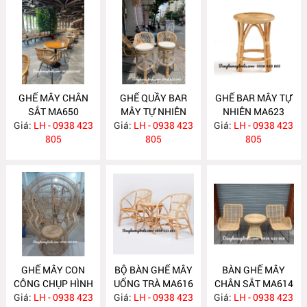
GHẾ MÂY CHÂN
GHẾ QUẦY BAR
GHẾ BAR MÂY TỰ
SẮT MA650
MÂY TỰ NHIÊN
NHIÊN MA623
Giá:
LH - 0938 423
Giá:
LH - 0938 423
MA634
Giá:
LH - 0938 423
805
805
805
GHẾ MÂY CON
BỘ BÀN GHẾ MÂY
BÀN GHẾ MÂY
CÔNG CHỤP HÌNH
UỐNG TRÀ MA616
CHÂN SẮT MA614
Giá:
DECOR MA618
LH - 0938 423
Giá:
LH - 0938 423
Giá:
LH - 0938 423