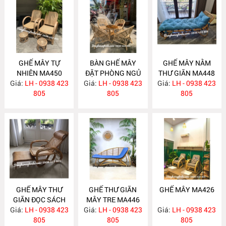
GHẾ MÂY TỰ
BÀN GHẾ MÂY
GHẾ MÂY NẰM
NHIÊN MA450
ĐẶT PHÒNG NGỦ
THƯ GIÃN MA448
Giá:
LH - 0938 423
Giá:
LH - 0938 423
MA449
Giá:
LH - 0938 423
805
805
805
GHẾ MÂY THƯ
GHẾ THƯ GIÃN
GHẾ MÂY MA426
GIÃN ĐỌC SÁCH
MÂY TRE MA446
Giá:
LH - 0938 423
MA447
Giá:
LH - 0938 423
Giá:
LH - 0938 423
805
805
805