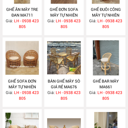
GHẾ ĂN MÂY TRE
GHẾ ĐƠN SOFA
GHẾ ĐUÔI CÔNG
ĐAN MA711
MÂY TỰ NHIÊN
MÂY TỰ NHIÊN
Giá:
LH - 0938 423
Giá:
LH - 0938 423
MA701
Giá:
DECOR CHỤP
LH - 0938 423
805
805
HÌNH MA690
805
GHẾ SOFA ĐƠN
BÀN GHẾ MÂY SÒ
GHẾ BAR MÂY
MÂY TỰ NHIÊN
GIÁ RẺ MA676
MA661
Giá:
LH - 0938 423
MA680
Giá:
LH - 0938 423
Giá:
LH - 0938 423
805
805
805