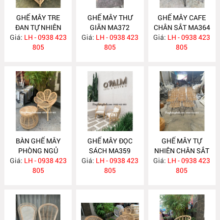
GHẾ MÂY TRE
GHẾ MÂY THƯ
GHẾ MÂY CAFE
ĐAN TỰ NHIÊN
GIÃN MA372
CHÂN SẮT MA364
Giá:
LH - 0938 423
MA377
Giá:
LH - 0938 423
Giá:
LH - 0938 423
805
805
805
BÀN GHẾ MÂY
GHẾ MÂY ĐỌC
GHẾ MÂY TỰ
PHÒNG NGỦ
SÁCH MA359
NHIÊN CHÂN SẮT
Giá:
LH - 0938 423
MA360
Giá:
LH - 0938 423
Giá:
LH - 0938 423
MA358
805
805
805