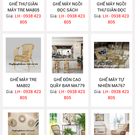
GHẾ THƯ GIÃN
GHẾ MÂY NGỒI
GHẾ MÂY NGỒI
MÂY TRE MA805
ĐỌC SÁCH
THƯ GIÃN ĐỌC
Giá:
LH - 0938 423
Giá:
PHÒNG NGỦ
LH - 0938 423
Giá:
SÁCH MA803
LH - 0938 423
805
MA804
805
805
GHẾ MÂY TRE
GHẾ ĐÔN CAO
GHẾ MÂY TỰ
MA802
QUẦY BAR MA779
NHIÊN MA767
Giá:
LH - 0938 423
Giá:
LH - 0938 423
Giá:
LH - 0938 423
805
805
805