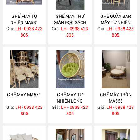
GHẾ MÂY TỰ
GHẾ MÂY THƯ
GHẾ QUẦY BAR
NHIÊN MA581
GIÃN ĐỌC SÁCH
MÂY TỰ NHIÊN
Giá:
LH - 0938 423
Giá:
KÈM ĐÔN GÁC
LH - 0938 423
Giá:
LH - 0938 423
MA572
805
CHÂN MA575
805
805
GHẾ MÂY MA571
GHẾ MÂY TỰ
GHẾ MÂY TRÒN
NHIÊN LỒNG
MA565
Giá:
LH - 0938 423
Giá:
CHIM MA569
LH - 0938 423
Giá:
LH - 0938 423
805
805
805