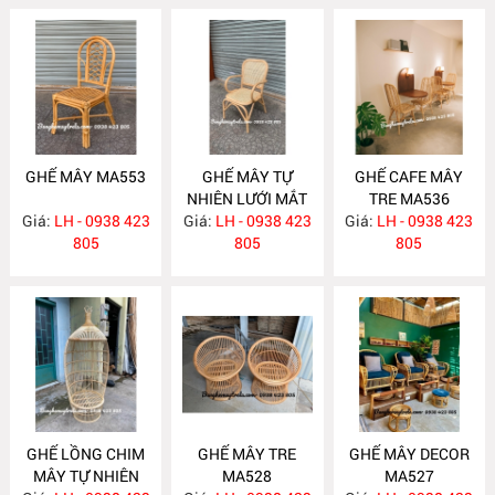
GHẾ MÂY MA553
GHẾ MÂY TỰ
GHẾ CAFE MÂY
NHIÊN LƯỚI MẮT
TRE MA536
Giá:
LH - 0938 423
Giá:
CÁO MA540
LH - 0938 423
Giá:
LH - 0938 423
805
805
805
GHẾ LỒNG CHIM
GHẾ MÂY TRE
GHẾ MÂY DECOR
MÂY TỰ NHIÊN
MA528
MA527