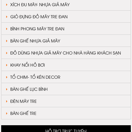
XÍCH ĐU MÂY- NHỰA GIẢ MÂY
GIỎ ĐỰNG ĐỒ MÂY TRE ĐAN
BÌNH PHONG MÂY TRE ĐAN
BÀN GHẾ NHỰA GIẢ MÂY
ĐỒ DÙNG NHỰA GIẢ MÂY CHO NHÀ HÀNG KHÁCH SẠN
KHAY NỔI HỒ BƠI
TỔ CHIM- TỔ KÉN DECOR
BÀN GHẾ LỤC BÌNH
ĐÈN MÂY TRE
BÀN GHẾ TRE
HỖ TRỢ TRỰC TUYẾN