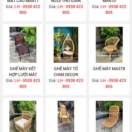
MẮT CÁO MA417
NGỒI THƯ GIÃN
MA410
Giá:
LH - 0938 423
Giá:
LH - 0938 423
MA416
Giá:
LH - 0938 423
805
805
805
GHẾ MÂY KẾT
GHẾ MÂY TỔ
GHẾ MÂY MA378
HỢP LƯỚI MẮT
CHIM DECOR
Giá:
CÁO MA400
LH - 0938 423
Giá:
LH - 0938 423
MA395
Giá:
LH - 0938 423
805
805
805