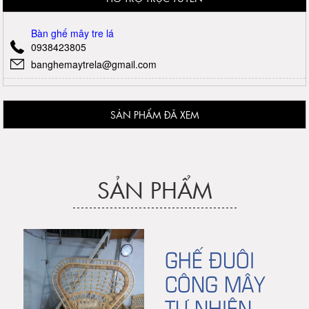
Bàn ghế mây tre lá
0938423805
banghemaytrela@gmail.com
SẢN PHẨM ĐÃ XEM
SẢN PHẨM
GHẾ ĐUÔI
CÔNG MÂY
TỰ NHIÊN