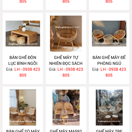
805
MA613
805
805
BÀN GHẾ ĐÔN
GHẾ MÂY TỰ
BÀN GHẾ MÂY ĐỂ
LỤC BÌNH NGỒI
NHIÊN ĐỌC SÁCH
PHÒNG NGỦ
Giá:
TRÀ ĐẠO MA605
LH - 0938 423
Giá:
LH - 0938 423
MA595
Giá:
LH - 0938 423
MA594
805
805
805
BÀN GHẾ SÒ MÂY
GHẾ MÂY MA592
GHẾ MÂY TRE