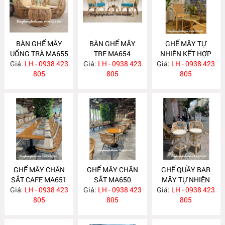
BÀN GHẾ MÂY
BÀN GHẾ MÂY
GHẾ MÂY TỰ
UỐNG TRÀ MA655
TRE MA654
NHIÊN KẾT HỢP
Giá:
LH - 0938 423
Giá:
LH - 0938 423
Giá:
LƯỚI MÂY MA653
LH - 0938 423
805
805
805
GHẾ MÂY CHÂN
GHẾ MÂY CHÂN
GHẾ QUẦY BAR
SẮT CAFE MA651
SẮT MA650
MÂY TỰ NHIÊN
Giá:
LH - 0938 423
Giá:
LH - 0938 423
Giá:
LH - 0938 423
MA634
805
805
805