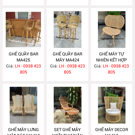
GHẾ QUẦY BAR
GHẾ QUẦY BAR
GHẾ MÂY TỰ
MA425
MÂY MA424
NHIÊN KẾT HỢP
Giá:
LH - 0938 423
Giá:
LH - 0938 423
Giá:
LƯỚI MẮT CÁO
LH - 0938 423
805
805
MA418
805
GHẾ MÂY LƯNG
SET GHẾ MÂY
GHẾ MÂY DECOR