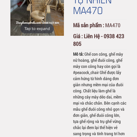
MA470
Mã sản phẩm :
MA470
Tap to expand
Giá :
Liên Hệ - 0938 423
805
Mô tả:
Ghế con công, ghế mây
nữ hoàng, ghế đuôi công, ghế
mây con công hay còn gọi là
#peacock_chair Ghế được lấy
cảm hứng từ hình dáng đơn
giản nhưng mềm mại của đuôi
công. Chất liệu làm ghế là
những cây mây dẻo dai, mềm
mại và chắc chắn. Bên cạnh các
mẫu ghế đuôi công nhỏ gọn và
đơn giản, ghế đuôi công lớn,
tựa ghế rộng và trụ ghế vững
chắc lại đem lại thể hiện vẻ
sang trọng và tính trang trí hơn