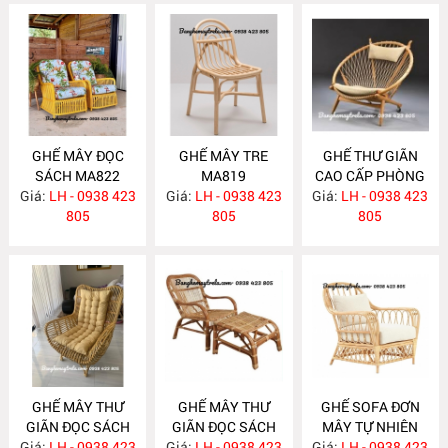
GHẾ MÂY ĐỌC
GHẾ MÂY TRE
GHẾ THƯ GIÃN
SÁCH MA822
MA819
CAO CẤP PHÒNG
Giá:
LH - 0938 423
Giá:
LH - 0938 423
Giá:
KHÁCH MA818
LH - 0938 423
805
805
805
GHẾ MÂY THƯ
GHẾ MÂY THƯ
GHẾ SOFA ĐƠN
GIÃN ĐỌC SÁCH
GIÃN ĐỌC SÁCH
MÂY TỰ NHIÊN
Giá:
BẰNG MÂY
LH - 0938 423
Giá:
KÈM GÁC CHÂN
LH - 0938 423
Giá:
LH - 0938 423
MA810