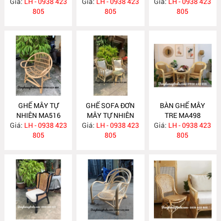
Giá:
LH - 0938 423
MA535
Giá:
LH - 0938 423
Giá:
LH - 0938 423
805
805
805
GHẾ MÂY TỰ
GHẾ SOFA ĐƠN
BÀN GHẾ MÂY
NHIÊN MA516
MÂY TỰ NHIÊN
TRE MA498
Giá:
LH - 0938 423
Giá:
LH - 0938 423
MA515
Giá:
LH - 0938 423
805
805
805