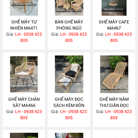
GHẾ MÂY TỰ
BÀN GHẾ MÂY
GHẾ MÂY CAFE
NHIÊN MA471
PHÒNG NGỦ
MA467
Giá:
LH - 0938 423
Giá:
LH - 0938 423
MA469
Giá:
LH - 0938 423
805
805
805
GHẾ MÂY CHÂN
GHẾ MÂY ĐỌC
GHẾ MÂY NẰM
SẮT MA466
SÁCH KÈM ĐÔN
THƯ GIÃN ĐỌC
Giá:
LH - 0938 423
GÁC CHÂN MA461
Giá:
LH - 0938 423
Giá:
SÁCH MA456
LH - 0938 423
805
805
805