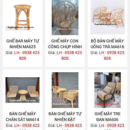
GHẾ BAR MÂY TỰ
GHẾ MÂY CON
BỘ BÀN GHẾ MÂY
NHIÊN MA623
CÔNG CHỤP HÌNH
UỐNG TRÀ MA616
Giá:
LH - 0938 423
Giá:
DECOR MA618
LH - 0938 423
Giá:
LH - 0938 423
805
805
805
BÀN GHẾ MÂY
BÀN GHẾ MÂY TỰ
GHẾ MÂY TRE
CHÂN SẮT MA614
NHIÊN ĐẶT
ĐAN MA606
Giá:
LH - 0938 423
Giá:
PHÒNG NGỦ
LH - 0938 423
Giá:
LH - 0938 423