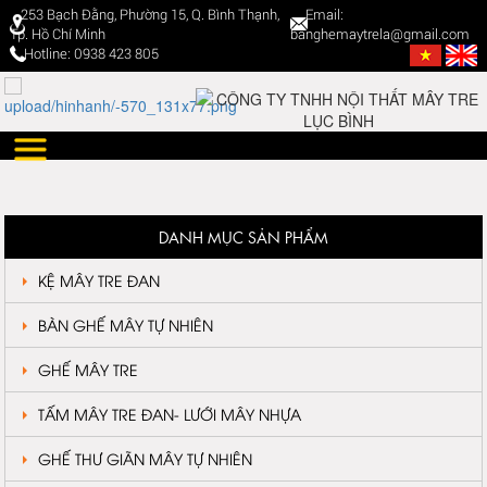
253 Bạch Đằng, Phường 15, Q. Bình Thạnh,
Email:
Tp. Hồ Chí Minh
banghemaytrela@gmail.com
Hotline: 0938 423 805
DANH MỤC SẢN PHẨM
KỆ MÂY TRE ĐAN
BÀN GHẾ MÂY TỰ NHIÊN
GHẾ MÂY TRE
TẤM MÂY TRE ĐAN- LƯỚI MÂY NHỰA
GHẾ THƯ GIÃN MÂY TỰ NHIÊN