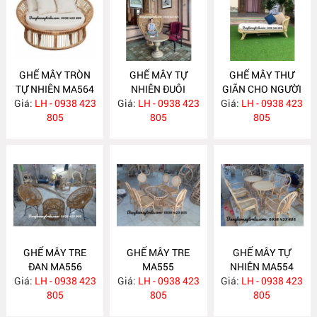
GHẾ MÂY TRÒN
GHẾ MÂY TỰ
GHẾ MÂY THƯ
TỰ NHIÊN MA564
NHIÊN ĐUÔI
GIÃN CHO NGƯỜI
Giá:
LH - 0938 423
Giá:
CÔNG MA562
LH - 0938 423
Giá:
GIÀ MA558
LH - 0938 423
805
805
805
GHẾ MÂY TRE
GHẾ MÂY TRE
GHẾ MÂY TỰ
ĐAN MA556
MA555
NHIÊN MA554
Giá:
LH - 0938 423
Giá:
LH - 0938 423
Giá:
LH - 0938 423
805
805
805