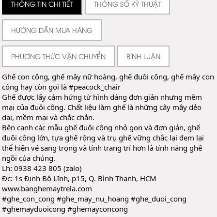
THÔNG TIN CHI TIẾT
THÔNG SỐ KỸ THUẬT
HƯỚNG DẪN MUA HÀNG
PHƯƠNG THỨC VẬN CHUYỂN
BÌNH LUẬN
Ghế con công, ghế mây nữ hoàng, ghế đuôi công, ghế mây con 
công hay còn gọi là 
#peacock_chair
Ghế được lấy cảm hứng từ hình dáng đơn giản nhưng mềm 
mại của đuôi công. Chất liệu làm ghế là những cây mây dẻo 
dai, mềm mại và chắc chắn.
Bên cạnh các mẫu ghế đuôi công nhỏ gọn và đơn giản, ghế 
đuôi công lớn, tựa ghế rộng và trụ ghế vững chắc lại đem lại 
thể hiện vẻ sang trọng và tính trang trí hơn là tính năng ghế 
ngồi của chúng.
Lh: 0938 423 805 (zalo)
Đc: 1s Đinh Bộ Lĩnh, p15, Q. Bình Thạnh, HCM
www.banghemaytrela.com
#ghe_con_cong
#ghe_may_nu_hoang
#ghe_duoi_cong
#ghemayduoicong
#ghemayconcong