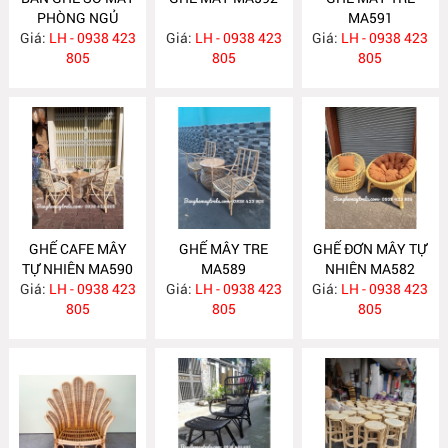
PHÒNG NGỦ
MA591
Giá:
LH - 0938 423
MA593
Giá:
LH - 0938 423
Giá:
LH - 0938 423
805
805
805
GHẾ CAFE MÂY
GHẾ MÂY TRE
GHẾ ĐƠN MÂY TỰ
TỰ NHIÊN MA590
MA589
NHIÊN MA582
Giá:
LH - 0938 423
Giá:
LH - 0938 423
Giá:
LH - 0938 423
805
805
805