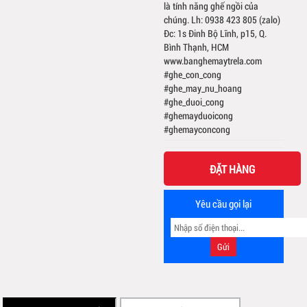
là tính năng ghế ngồi của
chúng. Lh: 0938 423 805 (zalo)
Đc: 1s Đinh Bộ Lĩnh, p15, Q.
Bình Thạnh, HCM
www.banghemaytrela.com
#ghe_con_cong
#ghe_may_nu_hoang
#ghe_duoi_cong
#ghemayduoicong
#ghemayconcong
ĐẶT HÀNG
Yêu cầu gọi lại