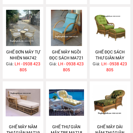
GHẾ ĐƠN MÂY TỰ
GHẾ MÂY NGỒI
GHẾ ĐỌC SÁCH
NHIÊN MA742
ĐỌC SÁCH MA721
THƯ GIÃN MÂY
Giá:
LH - 0938 423
Giá:
LH - 0938 423
Giá:
TỰ NHIÊN MA720
LH - 0938 423
805
805
805
GHẾ MÂY NẰM
GHẾ THƯ GIÃN
GHẾ MÂY DÀI
THƯ GIÃN MA719
MÂY TRE MA718
NẰM THƯ GIÃN