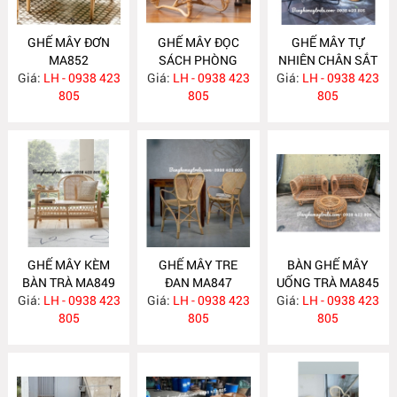
GHẾ MÂY ĐƠN
GHẾ MÂY ĐỌC
GHẾ MÂY TỰ
MA852
SÁCH PHÒNG
NHIÊN CHÂN SẮT
Giá:
LH - 0938 423
Giá:
NGỦ MA851
LH - 0938 423
Giá:
LH - 0938 423
MA850
805
805
805
GHẾ MÂY KÈM
GHẾ MÂY TRE
BÀN GHẾ MÂY
BÀN TRÀ MA849
ĐAN MA847
UỐNG TRÀ MA845
Giá:
LH - 0938 423
Giá:
LH - 0938 423
Giá:
LH - 0938 423
805
805
805