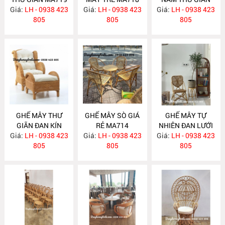
Giá:
LH - 0938 423
Giá:
LH - 0938 423
Giá:
LH - 0938 423
MA717
805
805
805
GHẾ MÂY THƯ
GHẾ MÂY SÒ GIÁ
GHẾ MÂY TỰ
GIÃN ĐAN KÍN
RẺ MA714
NHIÊN ĐAN LƯỚI
Giá:
KÈM ĐÔN GÁC
LH - 0938 423
Giá:
LH - 0938 423
Giá:
LH - 0938 423
MA712
CHÂN MA716
805
805
805