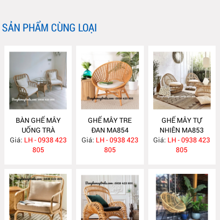
SẢN PHẨM CÙNG LOẠI
BÀN GHẾ MÂY
GHẾ MÂY TRE
GHẾ MÂY TỰ
UỐNG TRÀ
ĐAN MA854
NHIÊN MA853
Giá:
PHÒNG NGỦ
LH - 0938 423
Giá:
LH - 0938 423
Giá:
LH - 0938 423
MA855
805
805
805