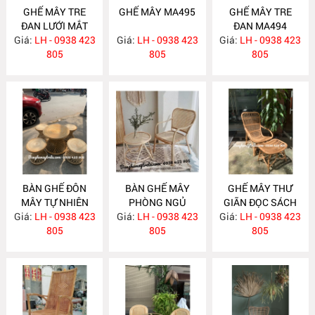
GHẾ MÂY TRE
GHẾ MÂY MA495
GHẾ MÂY TRE
ĐAN LƯỚI MẮT
ĐAN MA494
Giá:
CÁO MA496
LH - 0938 423
Giá:
LH - 0938 423
Giá:
LH - 0938 423
805
805
805
BÀN GHẾ ĐÔN
BÀN GHẾ MÂY
GHẾ MÂY THƯ
MÂY TỰ NHIÊN
PHÒNG NGỦ
GIÃN ĐỌC SÁCH
Giá:
LH - 0938 423
MA482
Giá:
LH - 0938 423
MA479
Giá:
KÈM ĐÔN GÁC
LH - 0938 423
805
805
CHÂN MA475
805