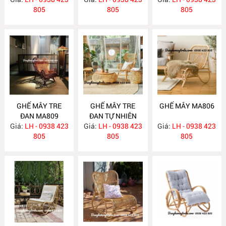
MA816
805
MA815
805
805
GHẾ MÂY TRE
GHẾ MÂY TRE
GHẾ MÂY MA806
ĐAN MA809
ĐAN TỰ NHIÊN
Giá:
LH - 0938 423
Giá:
LH - 0938 423
MA808
Giá:
LH - 0938 423
805
805
805