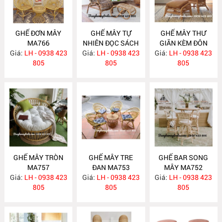
GHẾ ĐƠN MÂY
GHẾ MÂY TỰ
GHẾ MÂY THƯ
MA766
NHIÊN ĐỌC SÁCH
GIÃN KÈM ĐÔN
Giá:
LH - 0938 423
Giá:
KÈM ĐÔN GÁC
LH - 0938 423
GÁC CHÂN MA758
Giá:
LH - 0938 423
805
CHÂN MA759
805
805
GHẾ MÂY TRÒN
GHẾ MÂY TRE
GHẾ BAR SONG
MA757
ĐAN MA753
MÂY MA752
Giá:
LH - 0938 423
Giá:
LH - 0938 423
Giá:
LH - 0938 423
805
805
805