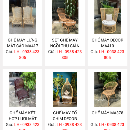
GHẾ MÂY LƯNG
SET GHẾ MÂY
GHẾ MÂY DECOR
MẮT CÁO MA417
NGỒI THƯ GIÃN
MA410
Giá:
LH - 0938 423
Giá:
LH - 0938 423
MA416
Giá:
LH - 0938 423
805
805
805
GHẾ MÂY KẾT
GHẾ MÂY TỔ
GHẾ MÂY MA378
HỢP LƯỚI MẮT
CHIM DECOR
Giá:
CÁO MA400
LH - 0938 423
Giá:
LH - 0938 423
MA395
Giá:
LH - 0938 423