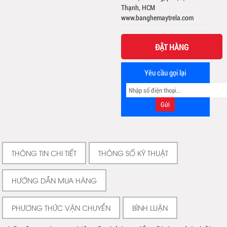
Thạnh, HCM
www.banghemaytrela.com
ĐẶT HÀNG
Yêu cầu gọi lại
THÔNG TIN CHI TIẾT
THÔNG SỐ KỸ THUẬT
HƯỚNG DẪN MUA HÀNG
PHƯƠNG THỨC VẬN CHUYỂN
BÌNH LUẬN