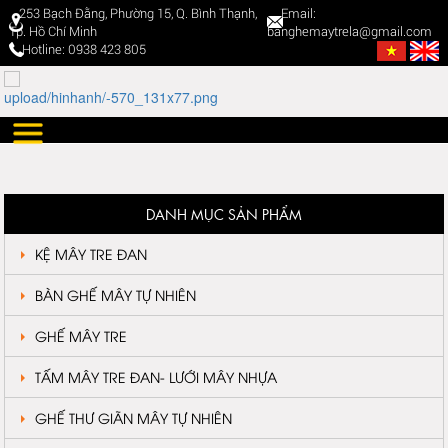
253 Bạch Đằng, Phường 15, Q. Bình Thạnh,
Email:
Tp. Hồ Chí Minh
banghemaytrela@gmail.com
Hotline: 0938 423 805
DANH MỤC SẢN PHẨM
KỆ MÂY TRE ĐAN
BÀN GHẾ MÂY TỰ NHIÊN
GHẾ MÂY TRE
TẤM MÂY TRE ĐAN- LƯỚI MÂY NHỰA
GHẾ THƯ GIÃN MÂY TỰ NHIÊN