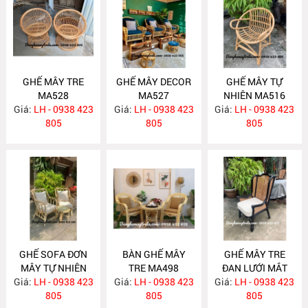
GHẾ MÂY TRE
GHẾ MÂY DECOR
GHẾ MÂY TỰ
MA528
MA527
NHIÊN MA516
Giá:
LH - 0938 423
Giá:
LH - 0938 423
Giá:
LH - 0938 423
805
805
805
GHẾ SOFA ĐƠN
BÀN GHẾ MÂY
GHẾ MÂY TRE
MÂY TỰ NHIÊN
TRE MA498
ĐAN LƯỚI MẮT
Giá:
LH - 0938 423
MA515
Giá:
LH - 0938 423
Giá:
CÁO MA496
LH - 0938 423
805
805
805