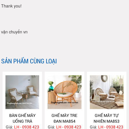
Thank you!
vận chuyển vn
SẢN PHẨM CÙNG LOẠI
BÀN GHẾ MÂY
GHẾ MÂY TRE
GHẾ MÂY TỰ
UỐNG TRÀ
ĐAN MA854
NHIÊN MA853
Giá:
PHÒNG NGỦ
LH - 0938 423
Giá:
LH - 0938 423
Giá:
LH - 0938 423