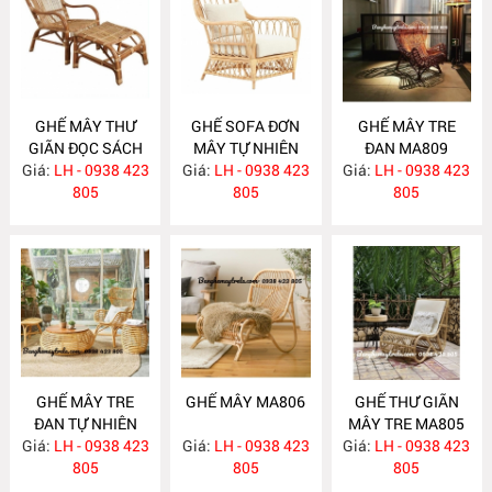
GHẾ MÂY THƯ
GHẾ SOFA ĐƠN
GHẾ MÂY TRE
GIÃN ĐỌC SÁCH
MÂY TỰ NHIÊN
ĐAN MA809
Giá:
KÈM GÁC CHÂN
LH - 0938 423
Giá:
LH - 0938 423
MA810
Giá:
LH - 0938 423
MA815
805
805
805
GHẾ MÂY TRE
GHẾ MÂY MA806
GHẾ THƯ GIÃN
ĐAN TỰ NHIÊN
MÂY TRE MA805
Giá:
LH - 0938 423
MA808
Giá:
LH - 0938 423
Giá:
LH - 0938 423
805
805
805