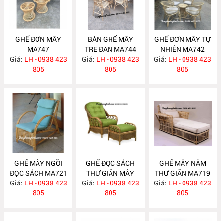
GHẾ ĐƠN MÂY
BÀN GHẾ MÂY
GHẾ ĐƠN MÂY TỰ
MA747
TRE ĐAN MA744
NHIÊN MA742
Giá:
LH - 0938 423
Giá:
LH - 0938 423
Giá:
LH - 0938 423
805
805
805
GHẾ MÂY NGỒI
GHẾ ĐỌC SÁCH
GHẾ MÂY NẰM
ĐỌC SÁCH MA721
THƯ GIÃN MÂY
THƯ GIÃN MA719
Giá:
LH - 0938 423
Giá:
TỰ NHIÊN MA720
LH - 0938 423
Giá:
LH - 0938 423
805
805
805