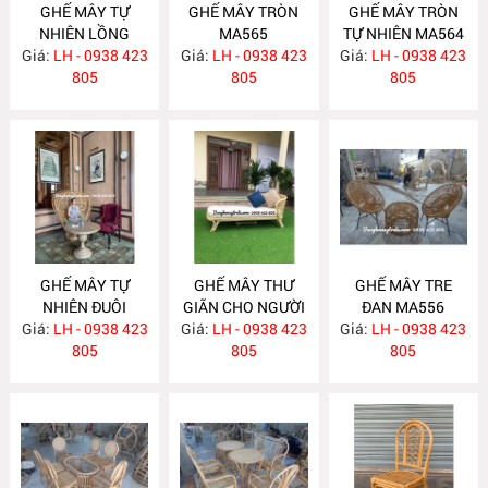
GHẾ MÂY TỰ
GHẾ MÂY TRÒN
GHẾ MÂY TRÒN
NHIÊN LỒNG
MA565
TỰ NHIÊN MA564
Giá:
CHIM MA569
LH - 0938 423
Giá:
LH - 0938 423
Giá:
LH - 0938 423
805
805
805
GHẾ MÂY TỰ
GHẾ MÂY THƯ
GHẾ MÂY TRE
NHIÊN ĐUÔI
GIÃN CHO NGƯỜI
ĐAN MA556
Giá:
CÔNG MA562
LH - 0938 423
Giá:
GIÀ MA558
LH - 0938 423
Giá:
LH - 0938 423
805
805
805