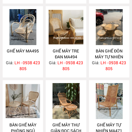
GHẾ MÂY MA495
GHẾ MÂY TRE
BÀN GHẾ ĐÔN
ĐAN MA494
MÂY TỰ NHIÊN
Giá:
LH - 0938 423
Giá:
LH - 0938 423
Giá:
LH - 0938 423
MA482
805
805
805
BÀN GHẾ MÂY
GHẾ MÂY THƯ
GHẾ MÂY TỰ
PHÒNG NGỦ
GIÃN ĐỌC SÁCH
NHIÊN MA471