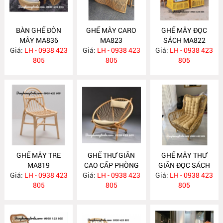
BÀN GHẾ ĐÔN
GHẾ MÂY CARO
GHẾ MÂY ĐỌC
MÂY MA836
MA823
SÁCH MA822
Giá:
LH - 0938 423
Giá:
LH - 0938 423
Giá:
LH - 0938 423
805
805
805
GHẾ MÂY TRE
GHẾ THƯ GIÃN
GHẾ MÂY THƯ
MA819
CAO CẤP PHÒNG
GIÃN ĐỌC SÁCH
Giá:
LH - 0938 423
Giá:
KHÁCH MA818
LH - 0938 423
Giá:
BẰNG MÂY
LH - 0938 423
805
805
MA816
805