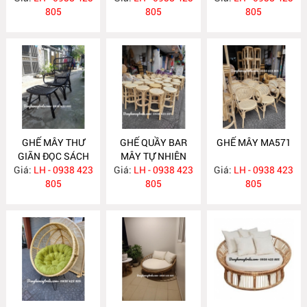
805
805
805
GHẾ MÂY THƯ
GHẾ QUẦY BAR
GHẾ MÂY MA571
GIÃN ĐỌC SÁCH
MÂY TỰ NHIÊN
Giá:
KÈM ĐÔN GÁC
LH - 0938 423
Giá:
LH - 0938 423
MA572
Giá:
LH - 0938 423
CHÂN MA575
805
805
805