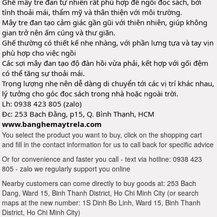
Ghế mây tre đan tự nhiên rất phù hợp để ngồi đọc sách, bởi
tính thoải mái, thẩm mỹ và thân thiện với môi trường.
Mây tre đan tạo cảm giác gần gũi với thiên nhiên, giúp
không
gian trở nên ấm cúng và thư giãn.
Ghế thường có thiết kế nhẹ nhàng, với phần lưng tựa và tay vịn
phù hợp cho việc ngồi
Các sợi mây đan tạo độ đàn hồi vừa phải, kết hợp với gối đệm
có thể tăng sự thoải mái.
Trọng lượng nhẹ nên dễ dàng di chuyển tới các vị trí khác nhau,
lý tưởng cho góc đọc sách trong nhà hoặc ngoài trời.
Lh: 0938 423 805 (zalo)
Đc: 253 Bạch Đằng, p15, Q. Bình Thạnh, HCM
www.banghemaytrela.com
You select the product you want to buy, click on the shopping cart
and fill in the contact information for us to call back for specific advice
Or for convenience and faster you call - text via hotline: 0938 423
805 - zalo we regularly support you online
Nearby customers can come directly to buy goods at: 253 Bach
Dang, Ward 15, Binh Thanh District, Ho Chi Minh City (or search
maps at the new number: 1S Dinh Bo Linh, Ward 15, Binh Thanh
District, Ho Chi Minh City)