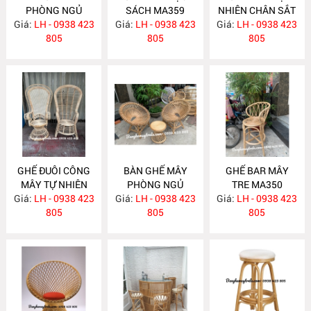
PHÒNG NGỦ
SÁCH MA359
NHIÊN CHÂN SẮT
Giá:
LH - 0938 423
MA360
Giá:
LH - 0938 423
Giá:
LH - 0938 423
MA358
805
805
805
GHẾ ĐUÔI CÔNG
BÀN GHẾ MÂY
GHẾ BAR MÂY
MÂY TỰ NHIÊN
PHÒNG NGỦ
TRE MA350
Giá:
LH - 0938 423
MA357
Giá:
LH - 0938 423
MA352
Giá:
LH - 0938 423
805
805
805