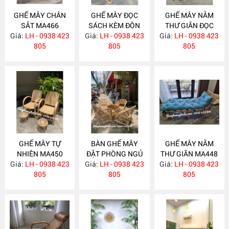
GHẾ MÂY CHÂN
GHẾ MÂY ĐỌC
GHẾ MÂY NẰM
SẮT MA466
SÁCH KÈM ĐÔN
THƯ GIÃN ĐỌC
Giá:
LH - 0938 423
GÁC CHÂN MA461
Giá:
LH - 0938 423
Giá:
SÁCH MA456
LH - 0938 423
805
805
805
GHẾ MÂY TỰ
BÀN GHẾ MÂY
GHẾ MÂY NẰM
NHIÊN MA450
ĐẶT PHÒNG NGỦ
THƯ GIÃN MA448
Giá:
LH - 0938 423
Giá:
LH - 0938 423
MA449
Giá:
LH - 0938 423
805
805
805