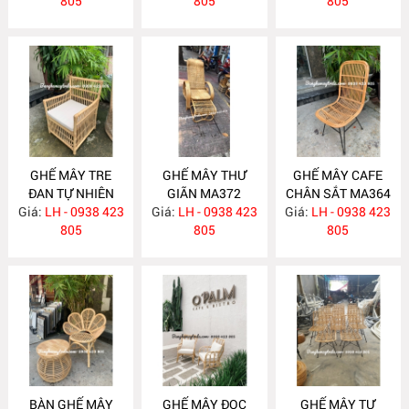
805
805
805
GHẾ MÂY TRE
GHẾ MÂY THƯ
GHẾ MÂY CAFE
ĐAN TỰ NHIÊN
GIÃN MA372
CHÂN SẮT MA364
Giá:
LH - 0938 423
MA377
Giá:
LH - 0938 423
Giá:
LH - 0938 423
805
805
805
BÀN GHẾ MÂY
GHẾ MÂY ĐỌC
GHẾ MÂY TỰ