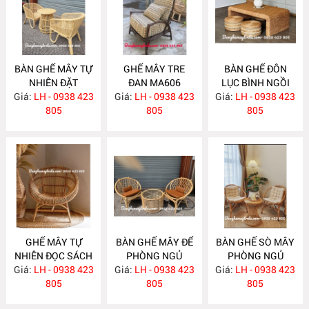
BÀN GHẾ MÂY TỰ
GHẾ MÂY TRE
BÀN GHẾ ĐÔN
NHIÊN ĐẶT
ĐAN MA606
LỤC BÌNH NGỒI
Giá:
PHÒNG NGỦ
LH - 0938 423
Giá:
LH - 0938 423
Giá:
TRÀ ĐẠO MA605
LH - 0938 423
MA613
805
805
805
GHẾ MÂY TỰ
BÀN GHẾ MÂY ĐỂ
BÀN GHẾ SÒ MÂY
NHIÊN ĐỌC SÁCH
PHÒNG NGỦ
PHÒNG NGỦ
Giá:
LH - 0938 423
MA595
Giá:
LH - 0938 423
MA594
Giá:
LH - 0938 423
MA593
805
805
805