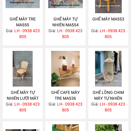
GHẾ MÂY TRE
GHẾ MÂY TỰ
GHẾ MÂY MA553
MA555
NHIÊN MA554
Giá:
LH - 0938 423
Giá:
LH - 0938 423
Giá:
LH - 0938 423
805
805
805
GHẾ MÂY TỰ
GHẾ CAFE MÂY
GHẾ LỒNG CHIM
NHIÊN LƯỚI MẮT
TRE MA536
MÂY TỰ NHIÊN
Giá:
CÁO MA540
LH - 0938 423
Giá:
LH - 0938 423
Giá:
LH - 0938 423
MA535
805
805
805