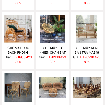
MA855
805
805
805
GHẾ MÂY ĐỌC
GHẾ MÂY TỰ
GHẾ MÂY KÈM
SÁCH PHÒNG
NHIÊN CHÂN SẮT
BÀN TRÀ MA849
Giá:
NGỦ MA851
LH - 0938 423
Giá:
LH - 0938 423
MA850
Giá:
LH - 0938 423
805
805
805