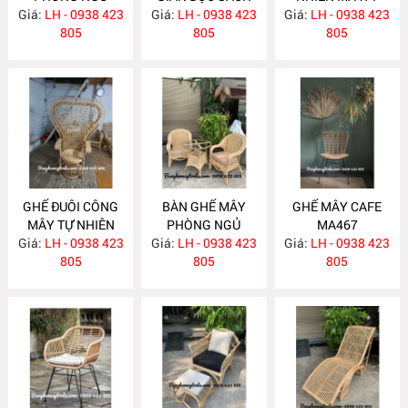
Giá:
LH - 0938 423
MA479
Giá:
KÈM ĐÔN GÁC
LH - 0938 423
Giá:
LH - 0938 423
805
CHÂN MA475
805
805
GHẾ ĐUÔI CÔNG
BÀN GHẾ MÂY
GHẾ MÂY CAFE
MÂY TỰ NHIÊN
PHÒNG NGỦ
MA467
Giá:
LH - 0938 423
MA470
Giá:
LH - 0938 423
MA469
Giá:
LH - 0938 423
805
805
805