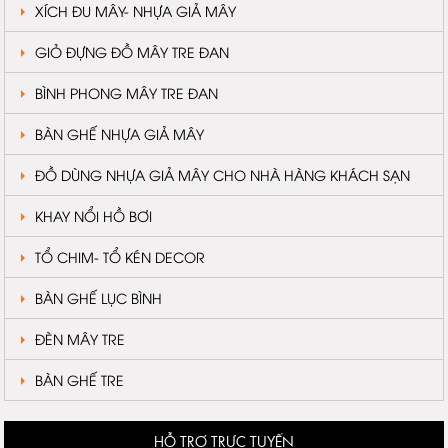
XÍCH ĐU MÂY- NHỰA GIẢ MÂY
GIỎ ĐỰNG ĐỒ MÂY TRE ĐAN
BÌNH PHONG MÂY TRE ĐAN
BÀN GHẾ NHỰA GIẢ MÂY
ĐỒ DÙNG NHỰA GIẢ MÂY CHO NHÀ HÀNG KHÁCH SẠN
KHAY NỔI HỒ BƠI
TỔ CHIM- TỔ KÉN DECOR
BÀN GHẾ LỤC BÌNH
ĐÈN MÂY TRE
BÀN GHẾ TRE
HỖ TRỢ TRỰC TUYẾN