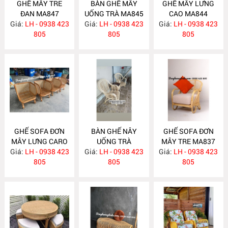
GHẾ MÂY TRE
BÀN GHẾ MÂY
GHẾ MÂY LƯNG
ĐAN MA847
UỐNG TRÀ MA845
CAO MA844
Giá:
LH - 0938 423
Giá:
LH - 0938 423
Giá:
LH - 0938 423
805
805
805
GHẾ SOFA ĐƠN
BÀN GHẾ NÂY
GHẾ SOFA ĐƠN
MÂY LƯNG CARO
UỐNG TRÀ
MÂY TRE MA837
Giá:
LH - 0938 423
MA843
Giá:
PHÒNG NGỦ
LH - 0938 423
Giá:
LH - 0938 423
805
MA838
805
805