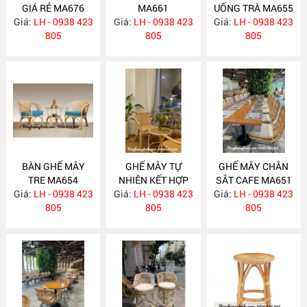
GIÁ RẺ MA676
MA661
UỐNG TRÀ MA655
Giá:
LH - 0938 423
Giá:
LH - 0938 423
Giá:
LH - 0938 423
805
805
805
BÀN GHẾ MÂY
GHẾ MÂY TỰ
GHẾ MÂY CHÂN
TRE MA654
NHIÊN KẾT HỢP
SẮT CAFE MA651
Giá:
LH - 0938 423
Giá:
LƯỚI MÂY MA653
LH - 0938 423
Giá:
LH - 0938 423
805
805
805