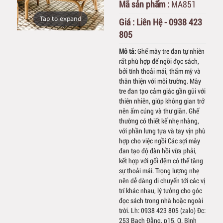
Mã sản phẩm :
MA851
Tap to expand
Giá :
Liên Hệ - 0938 423
805
Mô tả:
Ghế mây tre đan tự nhiên
rất phù hợp để ngồi đọc sách,
bởi tính thoải mái, thẩm mỹ và
thân thiện với môi trường. Mây
tre đan tạo cảm giác gần gũi với
thiên nhiên, giúp không gian trở
nên ấm cúng và thư giãn. Ghế
thường có thiết kế nhẹ nhàng,
với phần lưng tựa và tay vịn phù
hợp cho việc ngồi Các sợi mây
đan tạo độ đàn hồi vừa phải,
kết hợp với gối đệm có thể tăng
sự thoải mái. Trọng lượng nhẹ
nên dễ dàng di chuyển tới các vị
trí khác nhau, lý tưởng cho góc
đọc sách trong nhà hoặc ngoài
trời. Lh: 0938 423 805 (zalo) Đc:
253 Bạch Đằng, p15, Q. Bình