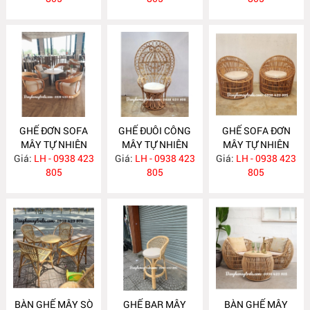
GHẾ ĐƠN SOFA
GHẾ ĐUÔI CÔNG
GHẾ SOFA ĐƠN
MÂY TỰ NHIÊN
MÂY TỰ NHIÊN
MÂY TỰ NHIÊN
Giá:
LH - 0938 423
MA701
Giá:
DECOR CHỤP
LH - 0938 423
Giá:
LH - 0938 423
MA680
805
HÌNH MA690
805
805
BÀN GHẾ MÂY SÒ
GHẾ BAR MÂY
BÀN GHẾ MÂY