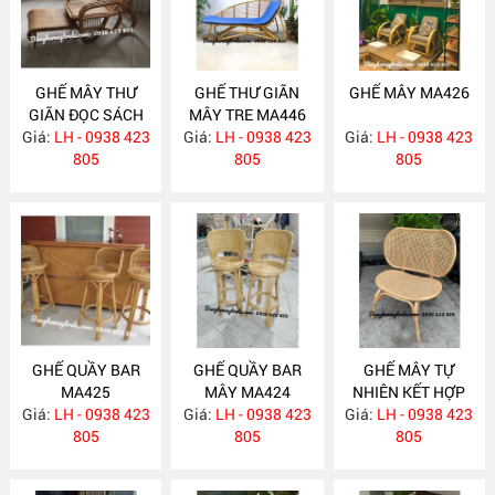
GHẾ MÂY THƯ
GHẾ THƯ GIÃN
GHẾ MÂY MA426
GIÃN ĐỌC SÁCH
MÂY TRE MA446
Giá:
LH - 0938 423
MA447
Giá:
LH - 0938 423
Giá:
LH - 0938 423
805
805
805
GHẾ QUẦY BAR
GHẾ QUẦY BAR
GHẾ MÂY TỰ
MA425
MÂY MA424
NHIÊN KẾT HỢP
Giá:
LH - 0938 423
Giá:
LH - 0938 423
Giá:
LƯỚI MẮT CÁO
LH - 0938 423
805
805
MA418
805