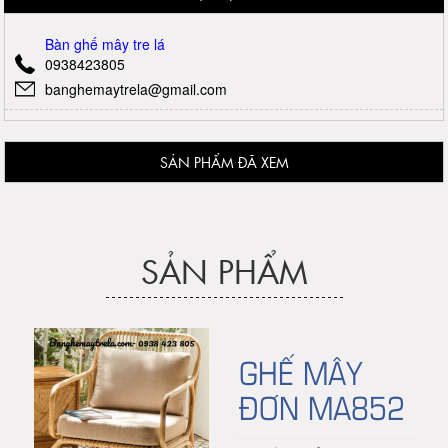
Bàn ghế mây tre lá
0938423805
banghemaytrela@gmail.com
SẢN PHẨM ĐÃ XEM
SẢN PHẨM
GHẾ MÂY
ĐƠN MA852