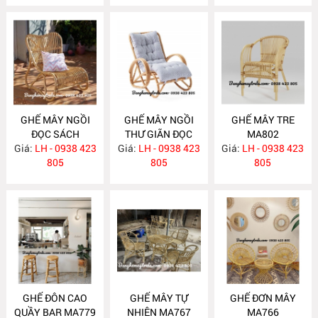
GHẾ MÂY NGỒI
GHẾ MÂY NGỒI
GHẾ MÂY TRE
ĐỌC SÁCH
THƯ GIÃN ĐỌC
MA802
Giá:
PHÒNG NGỦ
LH - 0938 423
Giá:
SÁCH MA803
LH - 0938 423
Giá:
LH - 0938 423
MA804
805
805
805
GHẾ ĐÔN CAO
GHẾ MÂY TỰ
GHẾ ĐƠN MÂY
QUẦY BAR MA779
NHIÊN MA767
MA766