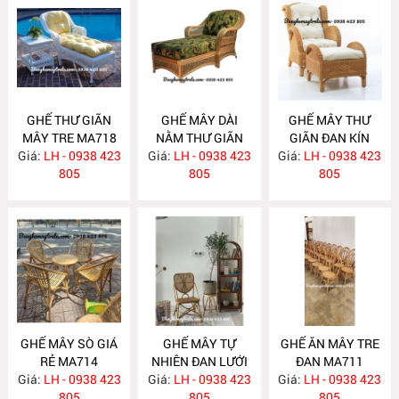
GHẾ THƯ GIÃN
GHẾ MÂY DÀI
GHẾ MÂY THƯ
MÂY TRE MA718
NẰM THƯ GIÃN
GIÃN ĐAN KÍN
Giá:
LH - 0938 423
Giá:
LH - 0938 423
MA717
Giá:
KÈM ĐÔN GÁC
LH - 0938 423
805
805
CHÂN MA716
805
GHẾ MÂY SÒ GIÁ
GHẾ MÂY TỰ
GHẾ ĂN MÂY TRE
RẺ MA714
NHIÊN ĐAN LƯỚI
ĐAN MA711
Giá:
LH - 0938 423
Giá:
LH - 0938 423
MA712
Giá:
LH - 0938 423
805
805
805