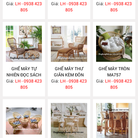
Giá:
LH - 0938 423
Giá:
LH - 0938 423
Giá:
LH - 0938 423
805
805
805
GHẾ MÂY TỰ
GHẾ MÂY THƯ
GHẾ MÂY TRÒN
NHIÊN ĐỌC SÁCH
GIÃN KÈM ĐÔN
MA757
Giá:
KÈM ĐÔN GÁC
LH - 0938 423
GÁC CHÂN MA758
Giá:
LH - 0938 423
Giá:
LH - 0938 423
CHÂN MA759
805
805
805