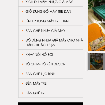
XÍCH ĐU MÂY- NHỰA GIẢ MÂY
GIỎ ĐỰNG ĐỒ MÂY TRE ĐAN
BÌNH PHONG MÂY TRE ĐAN
BÀN GHẾ NHỰA GIẢ MÂY
ĐỒ DÙNG NHỰA GIẢ MÂY CHO NHÀ
HÀNG KHÁCH SẠN
KHAY NỔI HỒ BƠI
TỔ CHIM- TỔ KÉN DECOR
BÀN GHẾ LỤC BÌNH
ĐÈN MÂY TRE
BÀN GHẾ TRE