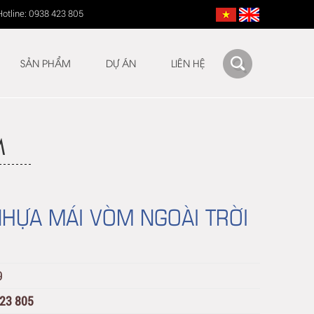
Hotline: 0938 423 805
SẢN PHẨM
DỰ ÁN
LIÊN HỆ
M
HỰA MÁI VÒM NGOÀI TRỜI
9
423 805