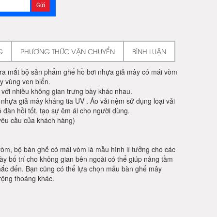
G
PHƯƠNG THỨC VẬN CHUYỂN
BÌNH LUẬN
 ra mắt bộ sản phẩm ghế hồ bơi nhựa giả mây có mái vòm
ay vùng ven biển.
i nhiều không gian trưng bày khác nhau.
 nhựa giả mây kháng tia UV . Áo vải nệm sử dụng loại vải
đàn hồi tốt, tạo sự êm ái cho người dùng.
c yêu cầu của khách hàng)
, bộ bàn ghế có mái vòm là mẫu hình lí tưởng cho các
ày bố trí cho không gian bên ngoài có thể giúp nâng tầm
nhắc đến. Bạn cũng có thể lựa chọn mẫu bàn ghế mây
 rộng thoáng khác.