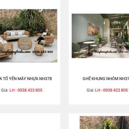
A TỔ YẾN MÂY NHỰA NH378
GHẾ KHUNG NHÔM NH3
Giá:
LH - 0938 423 805
Giá:
LH - 0938 423 805