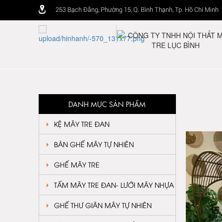
253 Bạch Đằng, Phường 15, Q. Bình Thạnh, Tp. Hồ Chí Minh
DANH MỤC SẢN PHẨM
KỆ MÂY TRE ĐAN
BÀN GHẾ MÂY TỰ NHIÊN
GHẾ MÂY TRE
TẤM MÂY TRE ĐAN- LƯỚI MÂY NHỰA
GHẾ THƯ GIÃN MÂY TỰ NHIÊN