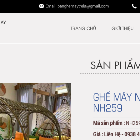
Email: banghemaytrela@gmail.com
TRANG CHỦ
GIỚI THIỆU
SẢN PHẨ
GHẾ MÂY N
NH259
Mã sản phẩm :
NH25
Giá :
Liên Hệ - 0938 