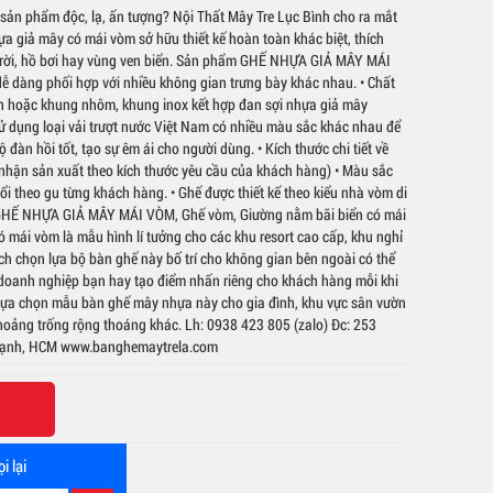
ản phẩm độc, lạ, ấn tượng? Nội Thất Mây Tre Lục Bình cho ra mắt
a giả mây có mái vòm sở hữu thiết kế hoàn toàn khác biệt, thích
trời, hồ bơi hay vùng ven biển. Sản phẩm GHẾ NHỰA GIẢ MÂY MÁI
 dàng phối hợp với nhiều không gian trưng bày khác nhau. • Chất
iện hoặc khung nhôm, khung inox kết hợp đan sợi nhựa giả mây
sử dụng loại vải trượt nước Việt Nam có nhiều màu sắc khác nhau để
đàn hồi tốt, tạo sự êm ái cho người dùng. • Kích thước chi tiết về
( nhận sản xuất theo kích thước yêu cầu của khách hàng) • Màu sắc
i theo gu từng khách hàng. • Ghế được thiết kế theo kiểu nhà vòm di
. GHẾ NHỰA GIẢ MÂY MÁI VÒM, Ghế vòm, Giường nằm bãi biển có mái
ó mái vòm là mẫu hình lí tưởng cho các khu resort cao cấp, khu nghỉ
h chọn lựa bộ bàn ghế này bố trí cho không gian bên ngoài có thể
doanh nghiệp bạn hay tạo điểm nhấn riêng cho khách hàng mỗi khi
 lựa chọn mẫu bàn ghế mây nhựa này cho gia đình, khu vực sân vườn
khoảng trống rộng thoáng khác. Lh: 0938 423 805 (zalo) Đc: 253
Thạnh, HCM www.banghemaytrela.com
i lại