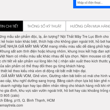
IN CHI TIẾT
THÔNG SỐ KỸ THUẬT
HƯỚNG DẪN MUA HÀN
ững mẫu sản phẩm độc, lạ, ấn tượng? Nội Thất Mây Tre Lục Bình cho
t kế hoàn toàn khác biệt, thích hợp cho không gian ngoài trời, hồ bơi h
HẾ NHỰA GIẢ MÂY MÁI VÒM mang nhiều màu sắc dễ dàng phối hợp vớ
: Khung sắt sơn tĩnh điện hoặc khung nhôm, khung inox kết hợp đan sợi
 Việt Nam có nhiều màu sắc khác nhau để lựa chọn. Nệm mousse có độ 
c chi tiết về sản phẩm vui lòng liên hệ ( nhận sản xuất theo kích thướ
của sản phẩm có thể thay đổi theo gu từng khách hàng.
thiết kế theo kiểu nhà vòm di động rất bắt mắt hiện đại.
IẢ MÂY MÁI VÒM, Ghế vòm, Giường nằm bãi biển có mái che hình vòm
cao cấp, khu nghỉ dưỡng sang trọng. Bằng cách chọn lựa bộ bàn ghế n
a doanh nghiệp bạn hay tạo điểm nhấn riêng cho khách hàng mỗi khi 
o gia đình, khu vực sân vườn ngoài trời, hồ bơi hay các khoảng trống
3 805 (zalo)
ch Đằng, p15, Q. Bình Thạnh, HCM
emaytrela.com