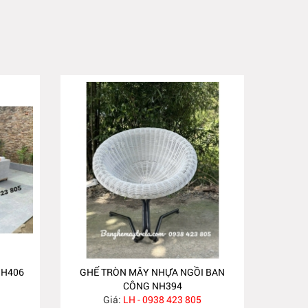
NH406
GHẾ TRÒN MÂY NHỰA NGỒI BAN
CÔNG NH394
Giá:
LH - 0938 423 805