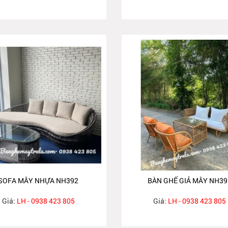
SOFA MÂY NHỰA NH392
BÀN GHẾ GIẢ MÂY NH39
Giá:
LH - 0938 423 805
Giá:
LH - 0938 423 805