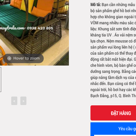
Mô tả:
Bạn cần những mẫu s
bộ sản phẩm ghế hồ bơi nhự
hợp cho không gian ngoài 
VÒM mang nhiều màu sắc dễ
liệu: Khung sắt sơn tĩnh đ
kháng tia UV . Áo vải nệm 
lựa chọn. Nệm mousse có độ 
sản phẩm vui lòng liên hệ 
của sản phẩm có thể thay đổ
Hover to zoom
động rất bắt mắt hiện đại
che hình vòm, bộ bàn ghế c
dưỡng sang trọng. Bằng các
giúp nâng tầm dịch vụ của 
nhắc đến. Bạn cũng có thể
ngoài trời, hồ bơi hay các 
Bạch Đằng, p15, Q. Bình 
ĐẶT HÀNG
Yêu cầu gọ