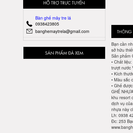
HỖ TRỢ TRỰC TUYẾN
Bàn ghế mây tre lá
0938423805
banghemaytrela@gmail.com
THÔNG T
Bạn cần nh
sở hữu thiế
SẢN PHẨM ĐÃ XEM
Sản phẩm G
• Chất liệu
trượt nước
• Kích thướ
• Màu sắc 
• Ghế được 
GHẾ NHỰA G
khu resort 
dịch vụ củ
nhựa này ch
Lh: 0938 42
Đc: 253 Bạ
www.bangh