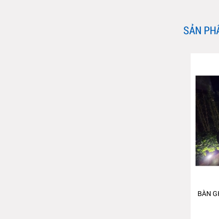
SẢN PH
BÀN G