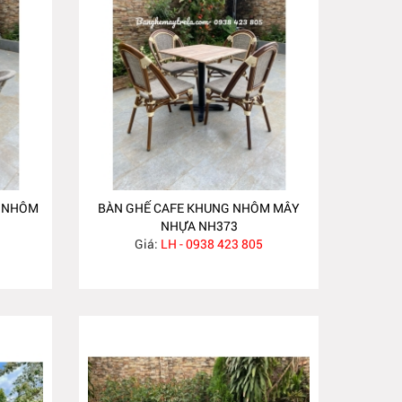
G NHÔM
BÀN GHẾ CAFE KHUNG NHÔM MÂY
NHỰA NH373
Giá:
LH - 0938 423 805