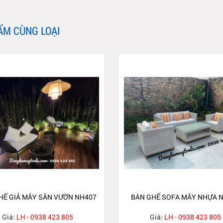
ẨM CÙNG LOẠI
HẾ GIẢ MÂY SÂN VƯỜN NH407
BÀN GHẾ SOFA MÂY NHỰA 
Giá:
LH - 0938 423 805
Giá:
LH - 0938 423 805