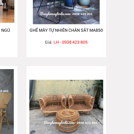
 NGỦ
GHẾ MÂY TỰ NHIÊN CHÂN SẮT MA850
Giá:
LH - 0938 423 805