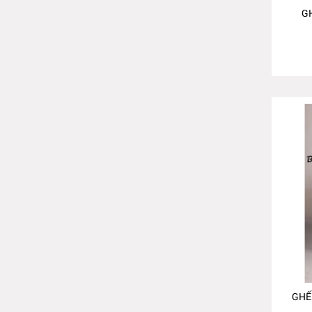
G
GHẾ