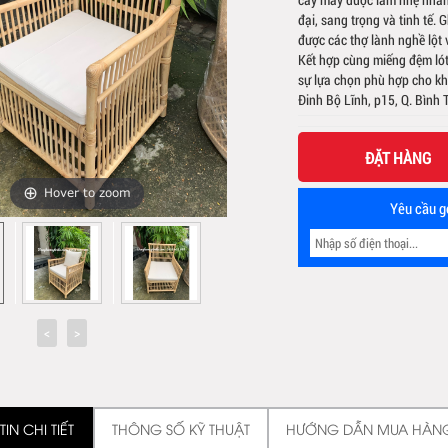
đại, sang trọng và tinh tế.
được các thợ lành nghề lột
Kết hợp cùng miếng đệm lót
sự lựa chọn phù hợp cho kh
Đinh Bộ Lĩnh, p15, Q. Bìn
ĐẶT HÀNG
Hover to zoom
Yêu cầu gọ
IN CHI TIẾT
THÔNG SỐ KỸ THUẬT
HƯỚNG DẪN MUA HÀN