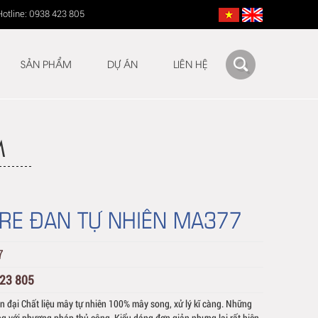
Hotline: 0938 423 805
SẢN PHẨM
DỰ ÁN
LIÊN HỆ
M
RE ĐAN TỰ NHIÊN MA377
7
423 805
n đại Chất liệu mây tự nhiên 100% mây song, xử lý kĩ càng. Những
 với phương pháp thủ công. Kiểu dáng đơn giản nhưng lại rất hiện