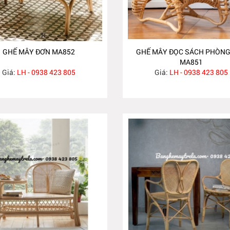
GHẾ MÂY ĐƠN MA852
GHẾ MÂY ĐỌC SÁCH PHÒNG
MA851
Giá:
LH - 0938 423 805
Giá:
LH - 0938 423 805