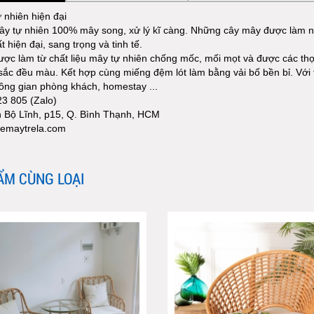
 nhiên hiện đại
mây tự nhiên 100% mây song, xử lý kĩ càng. Những cây mây được làm 
t hiện đại, sang trọng và tinh tế.
ợc làm từ chất liệu mây tự nhiên chống mốc, mối mọt và được các thợ 
ắc đều màu. Kết hợp cùng miếng đệm lót làm bằng vải bố bền bỉ. Với 
ông gian phòng khách, homestay ...
23 805 (Zalo)
h Bộ Lĩnh, p15, Q. Bình Thạnh, HCM
emaytrela.com
ẨM CÙNG LOẠI