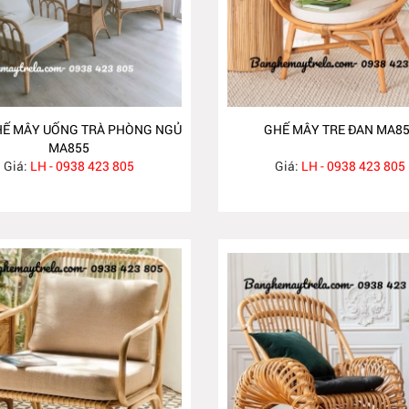
HẾ MÂY UỐNG TRÀ PHÒNG NGỦ
GHẾ MÂY TRE ĐAN MA8
MA855
Giá:
LH - 0938 423 805
Giá:
LH - 0938 423 805