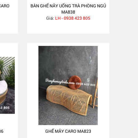
CARO
BÀN GHẾ NÂY UỐNG TRÀ PHÒNG NGỦ
MA838
Giá:
LH - 0938 423 805
36
GHẾ MÂY CARO MA823