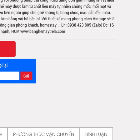
 Ghế mây được làm từ chất liệu mây tự nhiên chống mốc, mối mọt và
 vỏ bên ngoài giúp cho ghế không bị bong chóc, màu sắc đều màu.
 làm bằng vải bố bền bỉ. Với thiết kế mang phong cách Vintage sẽ là
ông gian phòng khách, homestay ... Lh: 0938 423 805 (Zalo) Đc: 1S
h Thạnh, HCM www.banghemaytrela.com
i lại
G
PHƯƠNG THỨC VẬN CHUYỂN
BÌNH LUẬN