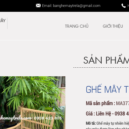
Email: banghemaytrela@gmail.com
TRANG CHỦ
GIỚI THIỆU
SẢN PHẨ
GHẾ MÂY T
Mã sản phẩm :
MA37
Giá :
Liên Hệ - 0938 
Mô tả:
Ghế mây tự nhiên hiệ
cây mây được làm nhẹ nhàng