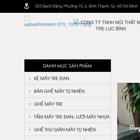
253 Bạch Đằng, Phường 15, Q. Bình Thạnh, Tp. Hồ Chí Minh
DANH MỤC SẢN PHẨM
KỆ MÂY TRE ĐAN
BÀN GHẾ MÂY TỰ NHIÊN
GHẾ MÂY TRE
TẤM MÂY TRE ĐAN- LƯỚI MÂY NHỰA
GHẾ THƯ GIÃN MÂY TỰ NHIÊN