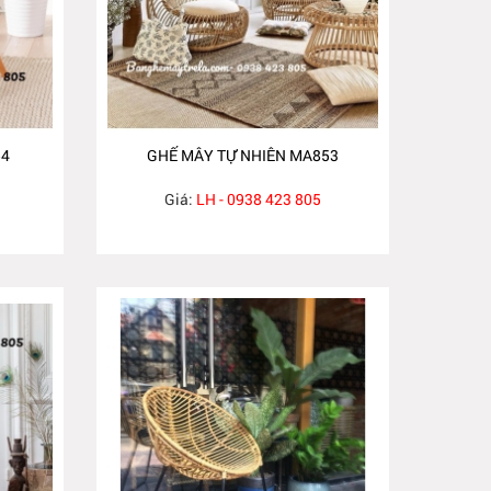
54
GHẾ MÂY TỰ NHIÊN MA853
Giá:
LH - 0938 423 805