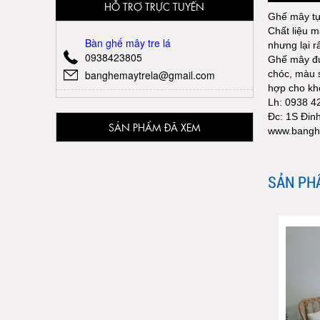
HỖ TRỢ TRỰC TUYẾN
Ghế mây tự
Chất liệu 
Bàn ghế mây tre lá
nhưng lại rấ
0938423805
Ghế mây đư
banghemaytrela@gmail.com
chóc, màu s
hợp cho kh
Lh: 0938 4
Đc: 1S Đin
SẢN PHẨM ĐÃ XEM
www.bangh
SẢN PH