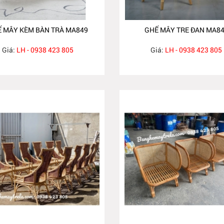
 MÂY KÈM BÀN TRÀ MA849
GHẾ MÂY TRE ĐAN MA8
Giá:
LH - 0938 423 805
Giá:
LH - 0938 423 805