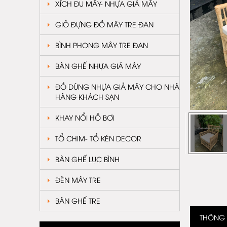
XÍCH ĐU MÂY- NHỰA GIẢ MÂY
GIỎ ĐỰNG ĐỒ MÂY TRE ĐAN
BÌNH PHONG MÂY TRE ĐAN
BÀN GHẾ NHỰA GIẢ MÂY
ĐỒ DÙNG NHỰA GIẢ MÂY CHO NHÀ
HÀNG KHÁCH SẠN
KHAY NỔI HỒ BƠI
TỔ CHIM- TỔ KÉN DECOR
BÀN GHẾ LỤC BÌNH
ĐÈN MÂY TRE
BÀN GHẾ TRE
THÔNG T