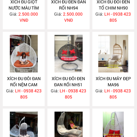
XÍCH ĐU GIỌT
XÍCH ĐU ĐEN ĐAN
XÍCH ĐU ĐÔI ĐEN
NƯỚC MÀU TÍM
RỐI NH94
TỔ CHIM NH90
Giá:
NH95
2.500.000
Giá:
2.500.000
Giá:
LH - 0938 423
VNĐ
VNĐ
805
XÍCH ĐU ĐÔI ĐAN
XÍCH ĐU ĐÔI ĐEN
XÍCH ĐU MÂY ĐẸP
RỐI NỆM CAM
ĐAN RỐI NH51
MA96
Giá:
ĐẤT NH73
LH - 0938 423
Giá:
LH - 0938 423
Giá:
LH - 0938 423
805
805
805