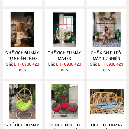
GHẾ XÍCH ĐU MÂY
GHẾ XÍCH ĐU MÂY
GHẾ XÍCH ĐU ĐÔI
TỰ NHIÊN TREO
MA428
MÂY TỰ NHIÊN
TRẦN NHÀ MA451
Giá:
LH - 0938 423
Giá:
LH - 0938 423
Giá:
TREO TRẦN NHÀ
LH - 0938 423
805
805
MA420
805
GHẾ XÍCH ĐU MÂY
COMBO XÍCH ĐU
XÍCH ĐU ĐÔI MÂY