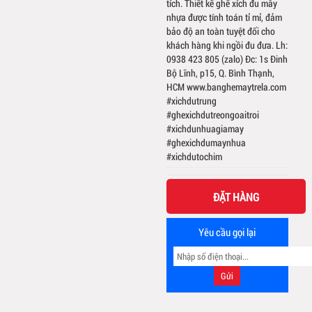
tích. Thiết kế ghế xích đu mây
nhựa được tính toán tỉ mỉ, đảm
bảo độ an toàn tuyệt đối cho
khách hàng khi ngồi đu đưa. Lh:
0938 423 805 (zalo) Đc: 1s Đinh
Bộ Lĩnh, p15, Q. Bình Thạnh,
HCM www.banghemaytrela.com
#xichdutrung
#ghexichdutreongoaitroi
#xichdunhuagiamay
#ghexichdumaynhua
#xichdutochim
ĐẶT HÀNG
Yêu cầu gọi lại