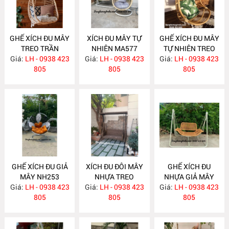
GHẾ XÍCH ĐU MÂY
XÍCH ĐU MÂY TỰ
GHẾ XÍCH ĐU MÂY
TREO TRẦN
NHIÊN MA577
TỰ NHIÊN TREO
Giá:
LH - 0938 423
MA578
Giá:
LH - 0938 423
TRẦN NHÀ MA576
Giá:
LH - 0938 423
805
805
805
GHẾ XÍCH ĐU GIẢ
XÍCH ĐU ĐÔI MÂY
GHẾ XÍCH ĐU
MÂY NH253
NHỰA TREO
NHỰA GIẢ MÂY
Giá:
LH - 0938 423
Giá:
NGOÀI TRỜI
LH - 0938 423
Giá:
NGOÀI TRỜI
LH - 0938 423
805
NH252
805
NH251
805