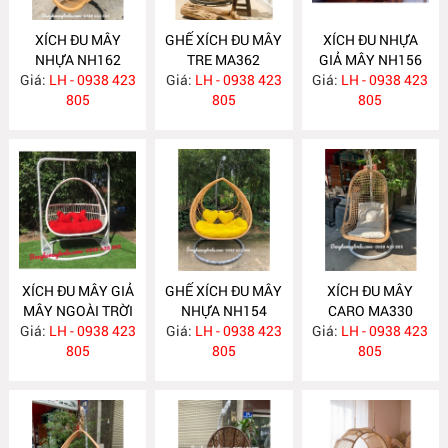
XÍCH ĐU MÂY
GHẾ XÍCH ĐU MÂY
XÍCH ĐU NHỰA
NHỰA NH162
TRE MA362
GIẢ MÂY NH156
Giá:
LH - 0938 423
Giá:
LH - 0938 423
Giá:
LH - 0938 423
805
805
805
XÍCH ĐU MÂY GIẢ
GHẾ XÍCH ĐU MÂY
XÍCH ĐU MÂY
MÂY NGOÀI TRỜI
NHỰA NH154
CARO MA330
Giá:
LH - 0938 423
NH155
Giá:
LH - 0938 423
Giá:
LH - 0938 423
805
805
805