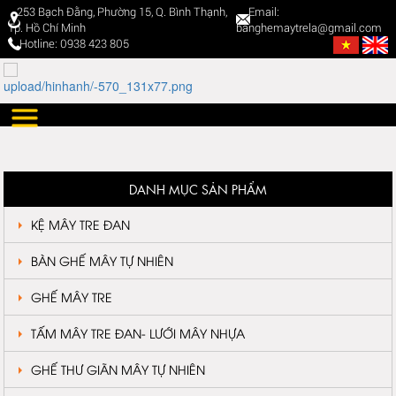
253 Bạch Đằng, Phường 15, Q. Bình Thạnh,
Email:
Tp. Hồ Chí Minh
banghemaytrela@gmail.com
Hotline: 0938 423 805
DANH MỤC SẢN PHẨM
KỆ MÂY TRE ĐAN
BÀN GHẾ MÂY TỰ NHIÊN
GHẾ MÂY TRE
TẤM MÂY TRE ĐAN- LƯỚI MÂY NHỰA
GHẾ THƯ GIÃN MÂY TỰ NHIÊN