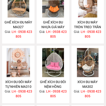
GHẾ XÍCH ĐU MÂY
GHẾ XÍCH ĐU
XÍCH ĐU MÂY
MA327
NHỰA GIẢ MÂY
TRÒN TREO TRẦN
Giá:
LH - 0938 423
Giá:
LH - 0938 423
NH132
Giá:
NHÀ MA313
LH - 0938 423
805
805
805
XÍCH ĐU ĐÔI MÂY
GHẾ XÍCH ĐU ĐÔI
XÍCH ĐU MÂY
TỰ NHIÊN MA310
NỆM HỒNG
MA302
Giá:
LH - 0938 423
Giá:
LH - 0938 423
NH123
Giá:
LH - 0938 423
805
805
805