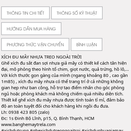
THÔNG TIN CHI TIẾT
THÔNG SỐ KỸ THUẬT
HƯỚNG DẪN MUA HÀNG
PHƯƠNG THỨC VẬN CHUYỂN
BÌNH LUẬN
XÍCH ĐU MÂY NHỰA TREO NGOÀI TRỜI
Ghế xích đu sắt đan sợi nhựa giả mây có thiết kế cách tân hiện 
đại, mô phỏng theo hình tổ chim, giọt nước, quả trứng, hồ lô,...
Với kích thước gọn gàng của mình (ngang khoảng 80 , cao gần 
1m85) , xích đu mây nhựa có thể trang trí ở cả những không 
gian hẹp như ban công, hỗ trợ tạo điểm nhấn cho góc phòng 
ngủ hoặc phòng khách mà không chiếm quá nhiều diện tích.
Thiết kế ghế xích đu mây nhựa được tính toán tỉ mỉ, đảm bảo 
độ an toàn tuyệt đối cho 
khách hàng khi ngồi đu đưa.
Lh: 0938 423 805 (zalo)
Đc: 1s Đinh Bộ Lĩnh, p15, Q. Bình Thạnh, HCM
www.banghemaytrela.com
#xichdutrung
#ghexichdutreongoaitroi
#xichdunhuagiamay