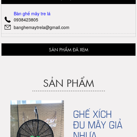
Bàn ghế mây tre lá
0938423805
banghemaytrela@gmail.com
SẢN PHẨM ĐÃ XEM
SẢN PHẨM
GHẾ XÍCH
ĐU MÂY GIẢ
NHỰA