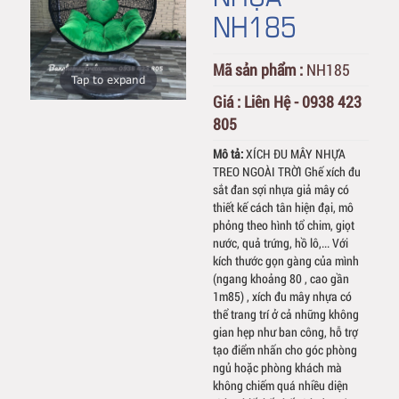
NH185
Mã sản phẩm :
NH185
Tap to expand
Giá :
Liên Hệ - 0938 423
805
Mô tả:
XÍCH ĐU MÂY NHỰA
TREO NGOÀI TRỜI Ghế xích đu
sắt đan sợi nhựa giả mây có
thiết kế cách tân hiện đại, mô
phỏng theo hình tổ chim, giọt
nước, quả trứng, hồ lô,... Với
kích thước gọn gàng của mình
(ngang khoảng 80 , cao gần
1m85) , xích đu mây nhựa có
thể trang trí ở cả những không
gian hẹp như ban công, hỗ trợ
tạo điểm nhấn cho góc phòng
ngủ hoặc phòng khách mà
không chiếm quá nhiều diện