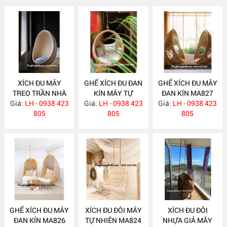
XÍCH ĐU MÂY
GHẾ XÍCH ĐU ĐAN
GHẾ XÍCH ĐU MÂY
TREO TRẦN NHÀ
KÍN MÂY TỰ
ĐAN KÍN MA827
Giá:
LH - 0938 423
MA829
Giá:
NHIÊN TREO
LH - 0938 423
Giá:
LH - 0938 423
805
TRẦN NHÀ MA828
805
805
GHẾ XÍCH ĐU MÂY
XÍCH ĐU ĐÔI MÂY
XÍCH ĐU ĐÔI
ĐAN KÍN MA826
TỰ NHIÊN MA824
NHỰA GIẢ MÂY