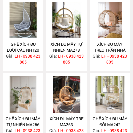
GHẾ XÍCH ĐU
XÍCH ĐU MÂY TỰ
XÍCH ĐU MÂY
LƯỠI CÂU NH120
NHIÊN MA278
TREO TRẦN NHÀ
Giá:
LH - 0938 423
Giá:
LH - 0938 423
Giá:
LH - 0938 423
MA271
805
805
805
GHẾ XÍCH ĐU MÂY
XÍCH ĐU MÂY TRE
GHẾ XÍCH ĐU MÂY
TỰ NHIÊN MA266
MA263
ĐÔI MA242
Giá:
LH - 0938 423
Giá:
LH - 0938 423
Giá:
LH - 0938 423