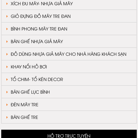
XÍCH ĐU MÂY- NHỰA GIẢ MÂY
GIỎ ĐỰNG ĐỒ MÂY TRE ĐAN
BÌNH PHONG MÂY TRE ĐAN
BÀN GHẾ NHỰA GIẢ MÂY
ĐỒ DÙNG NHỰA GIẢ MÂY CHO NHÀ HÀNG KHÁCH SẠN
KHAY NỔI HỒ BƠI
TỔ CHIM- TỔ KÉN DECOR
BÀN GHẾ LỤC BÌNH
ĐÈN MÂY TRE
BÀN GHẾ TRE
HỖ TRỢ TRỰC TUYẾN