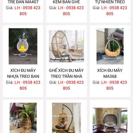
TRE ĐAN MA407
KÈM BÀN GHẾ
TỰ NHIÊN TREO
Giá:
LH - 0938 423
Giá:
MÂY NHỰA
LH - 0938 423
TRẦN NHÀ MA406
Giá:
LH - 0938 423
805
NH175
805
805
XÍCH ĐU MÂY
GHẾ XÍCH ĐU MÂY
XÍCH ĐU MÂY
NHỰA TREO BAN
TREO TRẦN NHÀ
MA368
Giá:
CÔNG NH169
LH - 0938 423
Giá:
LH - 0938 423
MA376
Giá:
LH - 0938 423
805
805
805