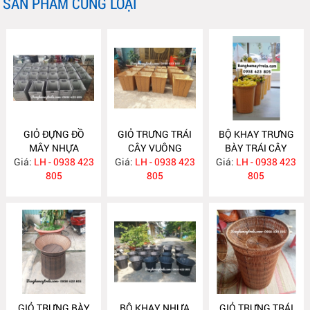
SẢN PHẨM CÙNG LOẠI
GIỎ ĐỰNG ĐỒ
GIỎ TRƯNG TRÁI
BỘ KHAY TRƯNG
MÂY NHỰA
CÂY VUÔNG
BÀY TRÁI CÂY
Giá:
LH - 0938 423
NH405
Giá:
LH - 0938 423
NH400
Giá:
HOA QUẢ NH399
LH - 0938 423
805
805
805
GIỎ TRƯNG BÀY
BỘ KHAY NHỰA
GIỎ TRƯNG TRÁI