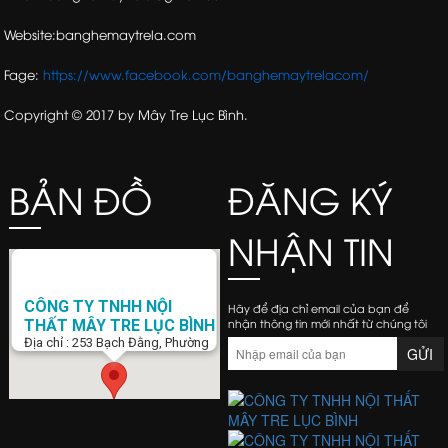
Website:banghemaytrela.com
Fage:
https://www.facebook.com/banghemaytrelacom/
Copyright © 2017 by Mây Tre Lục Bình.
BẢN ĐỒ
ĐĂNG KÝ
NHẬN TIN
CÔNG TY TNHH NỘI
Hãy để địa chỉ email của bạn để
nhận thông tin mới nhất từ chúng tôi
THẤT MÂY TRE LỤC BÌNH
Địa chỉ : 253 Bạch Đằng, Phường
15, Q. Bình Thạnh, Tp. Hồ Chí Minh
Điện Thoại : 0938 423 805
Email :
banghemaytrela@gmail.com