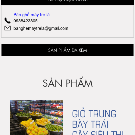
Bàn ghế mây tre lá
0938423805
banghemaytrela@gmail.com
SẢN PHẨM ĐÃ XEM
SẢN PHẨM
GIỎ TRƯNG
BÀY TRÁI
CÂY SIÊU THỊ