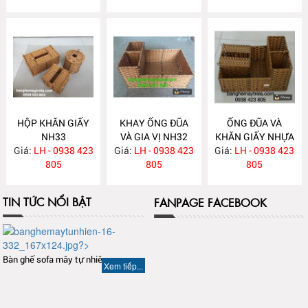
HỘP KHĂN GIẤY
KHAY ỐNG ĐŨA
ỐNG ĐŨA VÀ
NH33
VÀ GIA VỊ NH32
KHĂN GIẤY NHỰA
Giá:
LH - 0938 423
Giá:
LH - 0938 423
Giá:
GIẢ MÂY NH31
LH - 0938 423
805
805
805
TIN TỨC NỔI BẬT
FANPAGE FACEBOOK
Bàn ghế sofa mây tự nhiên
Xem tiếp...