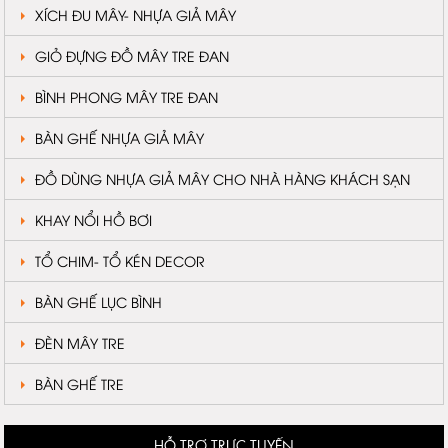
XÍCH ĐU MÂY- NHỰA GIẢ MÂY
GIỎ ĐỰNG ĐỒ MÂY TRE ĐAN
BÌNH PHONG MÂY TRE ĐAN
BÀN GHẾ NHỰA GIẢ MÂY
ĐỒ DÙNG NHỰA GIẢ MÂY CHO NHÀ HÀNG KHÁCH SẠN
KHAY NỔI HỒ BƠI
TỔ CHIM- TỔ KÉN DECOR
BÀN GHẾ LỤC BÌNH
ĐÈN MÂY TRE
BÀN GHẾ TRE
HỖ TRỢ TRỰC TUYẾN