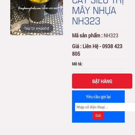
MÂY NHỰA
NH323
Tap to expand
Mã sản phẩm :
NH323
Giá :
Liên Hệ - 0938 423
805
Mô tả:
ĐẶT HÀNG
Yêu cầu gọi lại