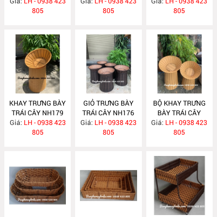
Giá:
NHỰA NH187
LH - 0938 423
Giá:
THỊ- CỬA HÀNG
LH - 0938 423
Giá:
QUẢ NH180
LH - 0938 423
805
NH181
805
805
KHAY TRƯNG BÀY
GIỎ TRƯNG BÀY
BỘ KHAY TRƯNG
TRÁI CÂY NH179
TRÁI CÂY NH176
BÀY TRÁI CÂY
Giá:
LH - 0938 423
Giá:
LH - 0938 423
Giá:
CHO SIÊU THỊ-
LH - 0938 423
805
805
CỬA HÀNG NH168
805