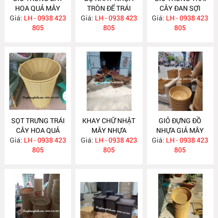
HOA QUẢ MÂY
TRÒN ĐỂ TRÁI
CÂY ĐAN SỢI
Giá:
NHỰA NH398
LH - 0938 423
Giá:
CÂY SIÊU THỊ
LH - 0938 423
Giá:
NHỰA TRÒN
LH - 0938 423
805
MÂY NHỰA
805
NH396
805
NH397
SỌT TRƯNG TRÁI
KHAY CHỮ NHẬT
GIỎ ĐỰNG ĐỒ
CÂY HOA QUẢ
MÂY NHỰA
NHỰA GIẢ MÂY
Giá:
CHO SIÊU THỊ
LH - 0938 423
Giá:
LH - 0938 423
NH386
Giá:
LH - 0938 423
NH385
NH395
805
805
805