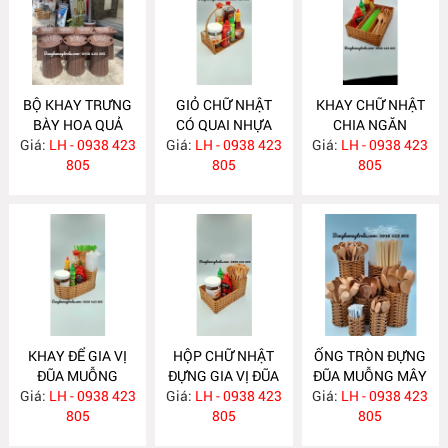
BỘ KHAY TRƯNG
GIỎ CHỮ NHẬT
KHAY CHỮ NHẬT
BÀY HOA QUẢ
CÓ QUAI NHỰA
CHIA NGĂN
Giá:
SIÊU THỊ NH322
LH - 0938 423
Giá:
GIẢ MÂY NH320
LH - 0938 423
Giá:
LH - 0938 423
NH319
805
805
805
KHAY ĐỂ GIA VỊ
HỘP CHỮ NHẬT
ỐNG TRÒN ĐỰNG
ĐŨA MUỖNG
ĐỰNG GIA VỊ ĐŨA
ĐŨA MUỖNG MÂY
Giá:
NHỰA GIẢ MÂY
LH - 0938 423
Giá:
MUỖNG NH316
LH - 0938 423
Giá:
NHỰA NH318
LH - 0938 423
NH317
805
805
805