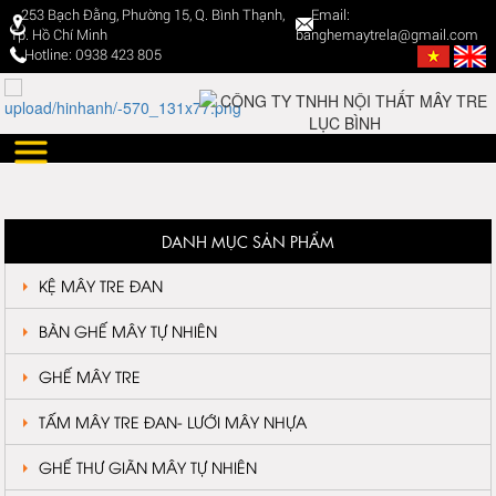
253 Bạch Đằng, Phường 15, Q. Bình Thạnh,
Email:
Tp. Hồ Chí Minh
banghemaytrela@gmail.com
Hotline: 0938 423 805
DANH MỤC SẢN PHẨM
KỆ MÂY TRE ĐAN
BÀN GHẾ MÂY TỰ NHIÊN
GHẾ MÂY TRE
TẤM MÂY TRE ĐAN- LƯỚI MÂY NHỰA
GHẾ THƯ GIÃN MÂY TỰ NHIÊN