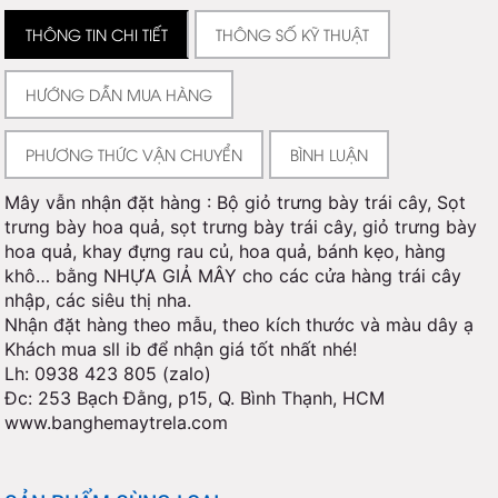
THÔNG TIN CHI TIẾT
THÔNG SỐ KỸ THUẬT
HƯỚNG DẪN MUA HÀNG
PHƯƠNG THỨC VẬN CHUYỂN
BÌNH LUẬN
Mây vẫn nhận đặt hàng : Bộ giỏ trưng bày trái cây, Sọt
trưng bày hoa quả, sọt trưng bày trái cây, giỏ trưng bày
hoa quả, khay đựng rau củ, hoa quả, bánh kẹo, hàng
khô… bằng NHỰA GIẢ MÂY cho các cửa hàng trái cây
nhập, các siêu thị nha.
Nhận đặt hàng theo mẫu, theo kích thước và màu dây ạ
Khách mua sll ib để nhận giá tốt nhất nhé!
Lh: 0938 423 805 (zalo)
Đc: 253 Bạch Đằng, p15, Q. Bình Thạnh, HCM
www.banghemaytrela.com