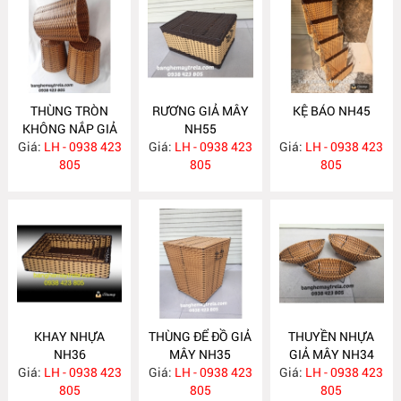
THÙNG TRÒN
RƯƠNG GIẢ MÂY
KỆ BÁO NH45
KHÔNG NẮP GIẢ
NH55
Giá:
MÂY NH69
LH - 0938 423
Giá:
LH - 0938 423
Giá:
LH - 0938 423
805
805
805
KHAY NHỰA
THÙNG ĐỂ ĐỒ GIẢ
THUYỀN NHỰA
NH36
MÂY NH35
GIẢ MÂY NH34
Giá:
LH - 0938 423
Giá:
LH - 0938 423
Giá:
LH - 0938 423
805
805
805