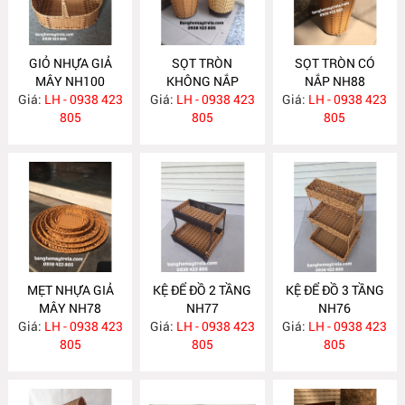
GIỎ NHỰA GIẢ
SỌT TRÒN
SỌT TRÒN CÓ
MÂY NH100
KHÔNG NẮP
NẮP NH88
Giá:
LH - 0938 423
Giá:
LH - 0938 423
NH89
Giá:
LH - 0938 423
805
805
805
MẸT NHỰA GIẢ
KỆ ĐỂ ĐỒ 2 TẦNG
KỆ ĐỂ ĐỒ 3 TẦNG
MÂY NH78
NH77
NH76
Giá:
LH - 0938 423
Giá:
LH - 0938 423
Giá:
LH - 0938 423
805
805
805