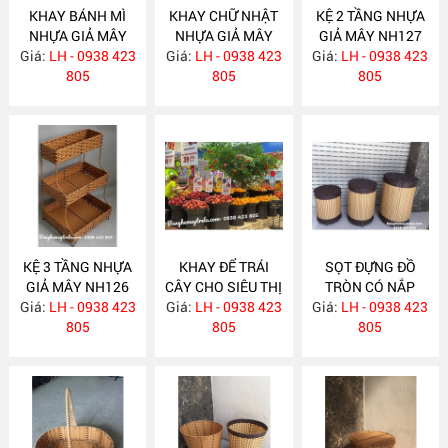
KHAY BÁNH MÌ
KHAY CHỮ NHẬT
KỆ 2 TẦNG NHỰA
NHỰA GIẢ MÂY
NHỰA GIẢ MÂY
GIẢ MÂY NH127
Giá:
LH - 0938 423
NH129
Giá:
LH - 0938 423
NH128
Giá:
LH - 0938 423
805
805
805
KỆ 3 TẦNG NHỰA
KHAY ĐỂ TRÁI
SỌT ĐỰNG ĐỒ
GIẢ MÂY NH126
CÂY CHO SIÊU THỊ
TRÒN CÓ NẮP
Giá:
LH - 0938 423
Giá:
LH - 0938 423
NH118
Giá:
LH - 0938 423
NH103
805
805
805