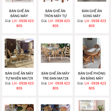
BÀN GHẾ ĂN
BÀN GHẾ ĂN
BÀN GHẾ ĂN
BẰNG MÂY
TRÒN MÂY TỰ
SONG MÂY
Giá:
LH - 0938 423
MA732
Giá:
NHIÊN MA731
LH - 0938 423
Giá:
LH - 0938 423
MA730
805
805
805
BÀN GHẾ ĂN MÂY
BÀN GHẾ ĂN MÂY
BÀN GHẾ PHÒNG
TỰ NHIÊN MA729
TRE ĐAN MA728
ĂN BẰNG MÂY
Giá:
LH - 0938 423
Giá:
LH - 0938 423
Giá:
LH - 0938 423
MA727
805
805
805