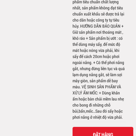
phẩm tiêu chuẩn chất lượng
nhất, sản phẩm không đạt tiêu
chuẩn xuất khẩu sẽ được trả lại
cho dân hoặc công ty tự tiêu
hủy. HƯỚNG DẪN BẢO QUẢN +
Giữ sản phẩm nơi thoáng mát ,
khô ráo + Sản phẩm bị ướt : có
thể dùng máy sấy, để mức độ
mát hoặc nóng vừa phải, khi
sấy để cách 20cm hoặc phơi
ngoài nắng. + Có thể phơi nắng
gắt, nhưng đừng liên tục và quá
lạm dụng nắng gắt, sẽ làm sợi
mây giòn, sản phẩm dễ bay
màu. VỆ SINH SẢN PHẨM VÀ
XỬ LÝ ẨM MỐC: + Dùng khăn
ẩm hoặc bàn chải mềm lau nhẹ
cho bong đi những chỗ
bủi,bẩn,mốc…Sau đó sấy hoặc
phơi nắng ở nhiệt độ vừa phải.
ĐẶT HÀNG