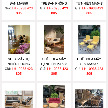
ĐAN MA550
TRE ĐAN PHÒNG
TỰ NHIÊN MA548
Giá:
LH - 0938 423
Giá:
KHÁCH MA549
LH - 0938 423
Giá:
LH - 0938 423
805
805
805
SOFA MÂY TỰ
GHẾ SOFA MÂY
GHẾ SOFA MÂY
NHIÊN PHÒNG
TỰ NHIÊN MA538
SPA MA537
Giá:
KHÁCH MA547
LH - 0938 423
Giá:
LH - 0938 423
Giá:
LH - 0938 423
805
805
805