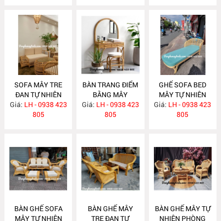
SOFA MÂY TRE
BÀN TRANG ĐIỂM
GHẾ SOFA BED
ĐAN TỰ NHIÊN
BẰNG MÂY
MÂY TỰ NHIÊN
Giá:
LH - 0938 423
MA636
Giá:
LH - 0938 423
MA635
Giá:
LH - 0938 423
MA625
805
805
805
BÀN GHẾ SOFA
BÀN GHẾ MÂY
BÀN GHẾ MÂY TỰ
MÂY TỰ NHIÊN
TRE ĐAN TỰ
NHIÊN PHÒNG