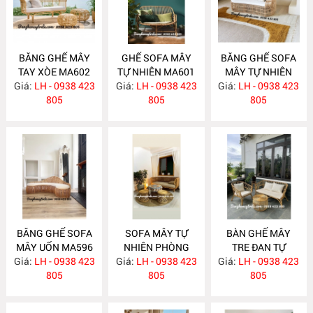
BĂNG GHẾ MÂY
GHẾ SOFA MÂY
BĂNG GHẾ SOFA
TAY XÒE MA602
TỰ NHIÊN MA601
MÂY TỰ NHIÊN
Giá:
LH - 0938 423
Giá:
LH - 0938 423
Giá:
LH - 0938 423
MA597
805
805
805
BĂNG GHẾ SOFA
SOFA MÂY TỰ
BÀN GHẾ MÂY
MÂY UỐN MA596
NHIÊN PHÒNG
TRE ĐAN TỰ
Giá:
LH - 0938 423
Giá:
KHÁCH MA588
LH - 0938 423
Giá:
NHIÊN MA587
LH - 0938 423
805
805
805