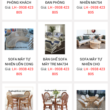
PHÒNG KHÁCH
ĐAN PHÒNG
NHIÊN MA754
Giá:
LH - 0938 423
MA760
Giá:
KHÁCH MA755
LH - 0938 423
Giá:
LH - 0938 423
805
805
805
SOFA MÂY TỰ
BÀN GHẾ SOFA
SOFA MÂY TỰ
NHIÊN UỐN CONG
MÂY TRE MA734
NHIÊN CHO
Giá:
LH - 0938 423
MA743
Giá:
LH - 0938 423
Giá:
PHÒNG KHÁCH
LH - 0938 423
805
805
MA733
805