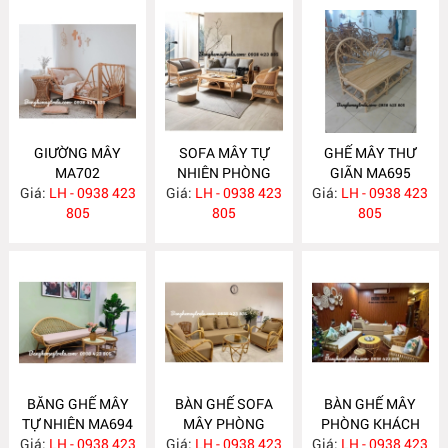
GIƯỜNG MÂY
SOFA MÂY TỰ
GHẾ MÂY THƯ
MA702
NHIÊN PHÒNG
GIÃN MA695
Giá:
LH - 0938 423
Giá:
KHÁCH MA697
LH - 0938 423
Giá:
LH - 0938 423
805
805
805
BĂNG GHẾ MÂY
BÀN GHẾ SOFA
BÀN GHẾ MÂY
TỰ NHIÊN MA694
MÂY PHÒNG
PHÒNG KHÁCH
Giá:
LH - 0938 423
Giá:
KHÁCH MA689
LH - 0938 423
Giá:
LH - 0938 423
MA688