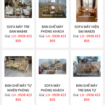
SOFA MÂY TRE
BÀN GHẾ MÂY
SOFA MÂY HIỆN
ĐAN MA848
PHÒNG KHÁCH
ĐẠI MA835
Giá:
LH - 0938 423
Giá:
LH - 0938 423
MA839
Giá:
LH - 0938 423
805
805
805
BÀN GHẾ MÂY TỰ
SOFA MÂY
BÀN GHẾ MÂY
NHIÊN PHÒNG
PHÒNG KHÁCH
TRE ĐAN TỰ
Giá:
KHÁCH MA834
LH - 0938 423
Giá:
HIỆN ĐẠI MA833
LH - 0938 423
Giá:
NHIÊN MA832
LH - 0938 423
805
805
805