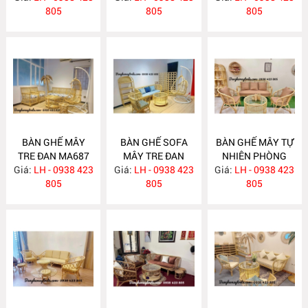
805
805
805
BÀN GHẾ MÂY
BÀN GHẾ SOFA
BÀN GHẾ MÂY TỰ
TRE ĐAN MA687
MÂY TRE ĐAN
NHIÊN PHÒNG
Giá:
LH - 0938 423
Giá:
LH - 0938 423
MA686
Giá:
KHÁCH MA685
LH - 0938 423
805
805
805