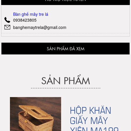
Bàn ghế mây tre lá
0938423805
banghemaytrela@gmail.com
SẢN PHẨM ĐÃ XEM
SẢN PHẨM
HỘP KHĂN
GIẤY MÂY
XIÊN MA199