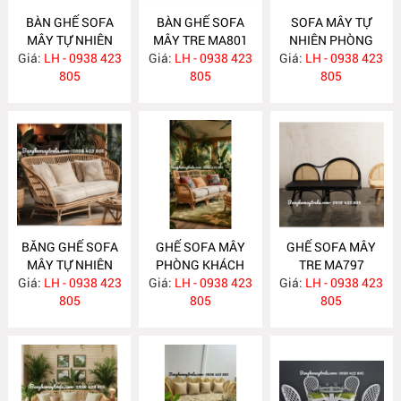
BÀN GHẾ SOFA
BÀN GHẾ SOFA
SOFA MÂY TỰ
MÂY TỰ NHIÊN
MÂY TRE MA801
NHIÊN PHÒNG
Giá:
PHÒNG KHÁCH
LH - 0938 423
Giá:
LH - 0938 423
Giá:
KHÁCH MA800
LH - 0938 423
MA811
805
805
805
BĂNG GHẾ SOFA
GHẾ SOFA MÂY
GHẾ SOFA MÂY
MÂY TỰ NHIÊN
PHÒNG KHÁCH
TRE MA797
Giá:
PHÒNG KHÁCH
LH - 0938 423
Giá:
LH - 0938 423
MA798
Giá:
LH - 0938 423
MA799
805
805
805