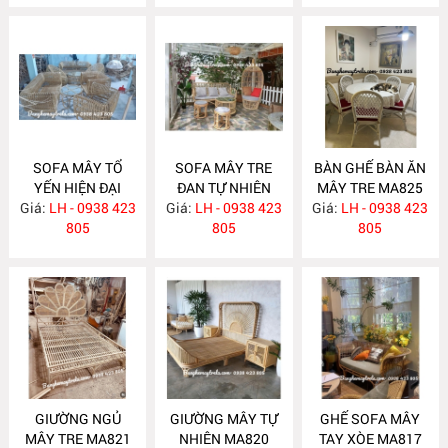
SOFA MÂY TỔ
SOFA MÂY TRE
BÀN GHẾ BÀN ĂN
YẾN HIỆN ĐẠI
ĐAN TỰ NHIÊN
MÂY TRE MA825
Giá:
LH - 0938 423
MA831
Giá:
LH - 0938 423
MA830
Giá:
LH - 0938 423
805
805
805
GIƯỜNG NGỦ
GIƯỜNG MÂY TỰ
GHẾ SOFA MÂY
MÂY TRE MA821
NHIÊN MA820
TAY XÒE MA817