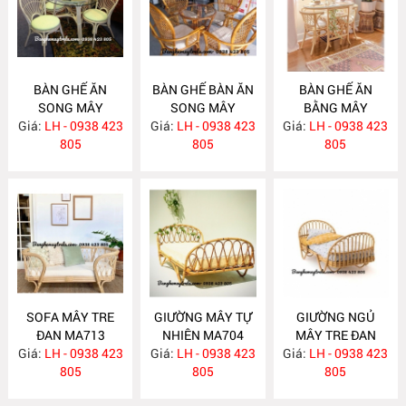
BÀN GHẾ ĂN
BÀN GHẾ BÀN ĂN
BÀN GHẾ ĂN
SONG MÂY
SONG MÂY
BẰNG MÂY
Giá:
LH - 0938 423
MA726
Giá:
LH - 0938 423
MA725
Giá:
LH - 0938 423
MA724
805
805
805
SOFA MÂY TRE
GIƯỜNG MÂY TỰ
GIƯỜNG NGỦ
ĐAN MA713
NHIÊN MA704
MÂY TRE ĐAN
Giá:
LH - 0938 423
Giá:
LH - 0938 423
Giá:
LH - 0938 423
MA703
805
805
805