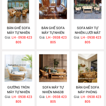
BÀN GHẾ SOFA
BÀN GHẾ SOFA
SOFA MÂY TỰ
MÂY TỰ NHIÊN
MÂY TỰ NHIÊN
NHIÊN LƯỚI MẮT
Giá:
LH - 0938 423
MA663
Giá:
LH - 0938 423
MA657
Giá:
CÁO MA656
LH - 0938 423
805
805
805
GIƯỜNG TRÒN
SOFA MÂY TỰ
BÀN GHẾ SOFA
MÂY TỰ NHIÊN
NHIÊN MA638
MÂY PHÒNG
Giá:
LH - 0938 423
MA652
Giá:
LH - 0938 423
Giá:
KHÁCH HIỆN ĐẠI
LH - 0938 423
805
805
MA637
805