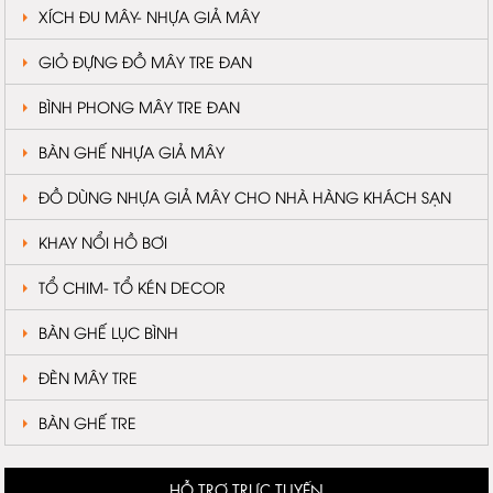
XÍCH ĐU MÂY- NHỰA GIẢ MÂY
GIỎ ĐỰNG ĐỒ MÂY TRE ĐAN
BÌNH PHONG MÂY TRE ĐAN
BÀN GHẾ NHỰA GIẢ MÂY
ĐỒ DÙNG NHỰA GIẢ MÂY CHO NHÀ HÀNG KHÁCH SẠN
KHAY NỔI HỒ BƠI
TỔ CHIM- TỔ KÉN DECOR
BÀN GHẾ LỤC BÌNH
ĐÈN MÂY TRE
BÀN GHẾ TRE
HỖ TRỢ TRỰC TUYẾN