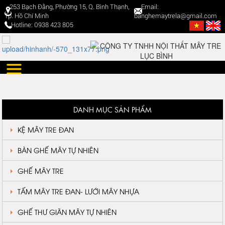
253 Bạch Đằng, Phường 15, Q. Bình Thạnh,
Email:
Tp. Hồ Chí Minh
banghemaytrela@gmail.com
Hotline: 0938 423 805
DANH MỤC SẢN PHẨM
KỆ MÂY TRE ĐAN
BÀN GHẾ MÂY TỰ NHIÊN
GHẾ MÂY TRE
TẤM MÂY TRE ĐAN- LƯỚI MÂY NHỰA
GHẾ THƯ GIÃN MÂY TỰ NHIÊN