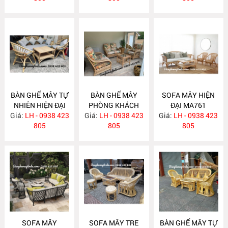
BÀN GHẾ MÂY TỰ
BÀN GHẾ MÂY
SOFA MÂY HIỆN
NHIÊN HIỆN ĐẠI
PHÒNG KHÁCH
ĐẠI MA761
Giá:
LH - 0938 423
MA763
Giá:
LH - 0938 423
MA762
Giá:
LH - 0938 423
805
805
805
SOFA MÂY
SOFA MÂY TRE
BÀN GHẾ MÂY TỰ