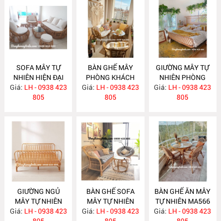
SOFA MÂY TỰ
BÀN GHẾ MÂY
GIƯỜNG MÂY TỰ
NHIÊN HIỆN ĐẠI
PHÒNG KHÁCH
NHIÊN PHÒNG
Giá:
LH - 0938 423
MA586
Giá:
NHỎ GỌN MA585
LH - 0938 423
Giá:
NGỦ MA584
LH - 0938 423
805
805
805
GIƯỜNG NGỦ
BÀN GHẾ SOFA
BÀN GHẾ ĂN MÂY
MÂY TỰ NHIÊN
MÂY TỰ NHIÊN
TỰ NHIÊN MA566
Giá:
LH - 0938 423
MA583
Giá:
LH - 0938 423
MA568
Giá:
LH - 0938 423
805
805
805