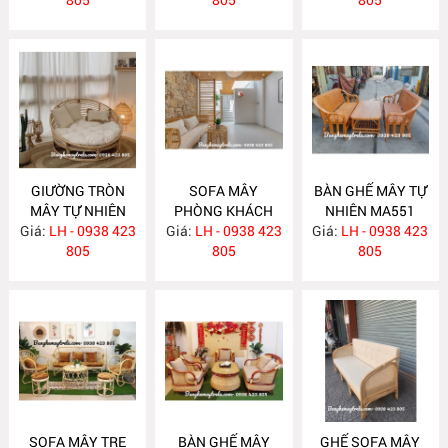
GIƯỜNG TRÒN
SOFA MÂY
BÀN GHẾ MÂY TỰ
MÂY TỰ NHIÊN
PHÒNG KHÁCH
NHIÊN MA551
Giá:
LH - 0938 423
MA563
Giá:
LH - 0938 423
MA557
Giá:
LH - 0938 423
805
805
805
SOFA MÂY TRE
BÀN GHẾ MÂY
GHẾ SOFA MÂY