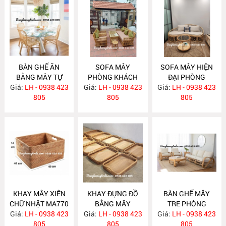
BÀN GHẾ ĂN
SOFA MÂY
SOFA MÂY HIỆN
BẰNG MÂY TỰ
PHÒNG KHÁCH
ĐẠI PHÒNG
Giá:
NHIÊN MA780
LH - 0938 423
Giá:
KIỂU DÁNG ĐƠN
LH - 0938 423
Giá:
KHÁCH MA777
LH - 0938 423
805
GIẢN MA778
805
805
KHAY MÂY XIÊN
KHAY ĐỰNG ĐỒ
BÀN GHẾ MÂY
CHỮ NHẬT MA770
BẰNG MÂY
TRE PHÒNG
Giá:
LH - 0938 423
Giá:
LH - 0938 423
MA769
Giá:
KHÁCH MA764
LH - 0938 423
805
805
805