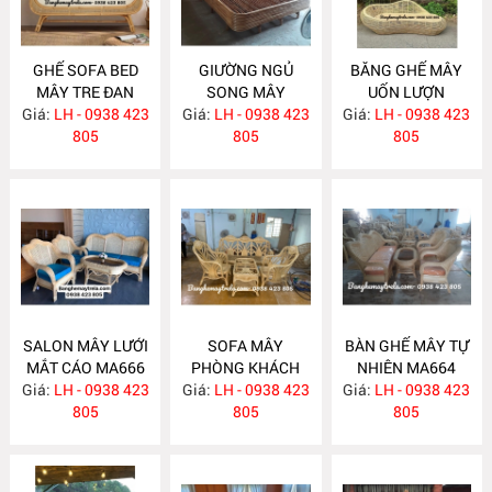
GHẾ SOFA BED
GIƯỜNG NGỦ
BĂNG GHẾ MÂY
MÂY TRE ĐAN
SONG MÂY
UỐN LƯỢN
Giá:
LH - 0938 423
MA671
Giá:
LH - 0938 423
MA670
Giá:
LH - 0938 423
MA667
805
805
805
SALON MÂY LƯỚI
SOFA MÂY
BÀN GHẾ MÂY TỰ
MẮT CÁO MA666
PHÒNG KHÁCH
NHIÊN MA664
Giá:
LH - 0938 423
Giá:
LH - 0938 423
MA665
Giá:
LH - 0938 423
805
805
805