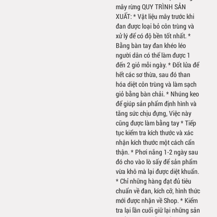
mây rừng QUY TRÌNH SẢN
XUẤT: * Vật liệu mây trước khi
đan được loại bỏ côn trùng và
xử lý để có độ bền tốt nhất. *
Bằng bàn tay đan khéo léo
người dân có thể làm được 1
đến 2 giỏ mỗi ngày. * Đốt lửa để
hết các sơ thừa, sau đó than
hóa diệt côn trùng và làm sạch
giỏ bằng bàn chải. * Nhúng keo
để giúp sản phẩm định hình và
tăng sức chịu đựng, Việc này
cũng được làm bằng tay * Tiếp
tục kiểm tra kích thước và xác
nhận kích thước một cách cẩn
thận. * Phơi nắng 1-2 ngày sau
đó cho vào lò sấy để sản phẩm
vừa khô mà lại được diệt khuẩn.
* Chỉ những hàng đạt đủ tiêu
chuẩn về đan, kích cỡ, hình thức
mới được nhận về Shop. * Kiểm
tra lại lần cuối giữ lại những sản