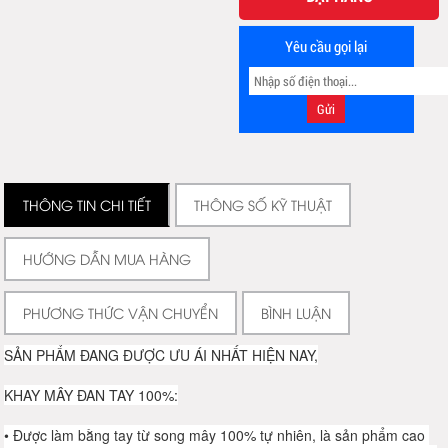
Yêu cầu gọi lại
THÔNG TIN CHI TIẾT
THÔNG SỐ KỸ THUẬT
HƯỚNG DẪN MUA HÀNG
PHƯƠNG THỨC VẬN CHUYỂN
BÌNH LUẬN
SẢN PHẨM ĐANG ĐƯỢC ƯU ÁI NHẤT HIỆN NAY,
KHAY MÂY ĐAN TAY 100%:
• Được làm bằng tay từ song mây 100% tự nhiên, là sản phẩm cao 