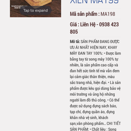
Tap to expand
Mã sản phẩm :
MA198
Giá :
Liên Hệ - 0938 423
805
Mô tả:
SẢN PHẨM ĐANG ĐƯỢC
ƯU ÁI NHẤT HIỆN NAY, KHAY
MÂY ĐAN TAY 100%: • Được làm
bằng tay từ song mây 100% tự
nhiên, là sản phẩm cao cấp và
đan hết sức tinh tế mà vẫn đem
lại cảm giác thân thiện, màu
sắc trang nhã, hiện đại. • Là sản
phẩm được kêu gọi dùng bảo vệ
môi trường và ủng hộ những
người làm đồ thủ công. • Có thể
được sử dụng đựng sách báo,
tạp chí, đựng quần áo, đựng
khăn nhà vệ sinh, khách
sạn,văn phòng phẩm… CHI TIẾT
SẢN PHẨM: • Chất liệu : Song