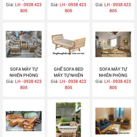
Giá:
PHÒNG KHÁCH
LH - 0938 423
Giá:
NHIÊN MA622
LH - 0938 423
Giá:
KHÁCH LƯỚI MẮT
LH - 0938 423
MA624
805
805
CÁO MA621
805
SOFA MÂY TỰ
GHẾ SOFA BED
SOFA MÂY TỰ
NHIÊN PHÒNG
MÂY TỰ NHIÊN
NHIÊN PHÒNG
Giá:
KHÁCH MA620
LH - 0938 423
Giá:
LH - 0938 423
MA615
Giá:
KHÁCH MA612
LH - 0938 423
805
805
805