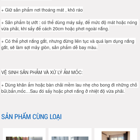
+ Giữ sản phẩm nơi thoáng mát , khô ráo
+ Sản phẩm bị ướt : có thể dùng máy sấy, để mức độ mát hoặc nóng 
vừa phải, khi sấy để cách 20cm hoặc phơi ngoài nắng.
+ Có thể phơi nắng gắt, nhưng đừng liên tục và quá lạm dụng nắng 
gắt, sẽ làm sợi mây giòn, sản phẩm dễ bay màu.
VỆ SINH SẢN PHẨM VÀ XỬ LÝ ẨM MỐC:
+ Dùng khăn ẩm hoặc bàn chải mềm lau nhẹ cho bong đi những chỗ 
bủi,bẩn,mốc…Sau đó sấy hoặc phơi nắng ở nhiệt độ vừa phải.
SẢN PHẨM CÙNG LOẠI