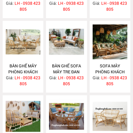
Giá:
LH - 0938 423
Giá:
LH - 0938 423
Giá:
LH - 0938 423
805
805
805
BÀN GHẾ MÂY
BÀN GHẾ SOFA
SOFA MÂY
PHÒNG KHÁCH
MÂY TRE ĐAN
PHÒNG KHÁCH
Giá:
NHỎ GỌN MA814
LH - 0938 423
Giá:
LH - 0938 423
MA813
Giá:
LH - 0938 423
MA812
805
805
805