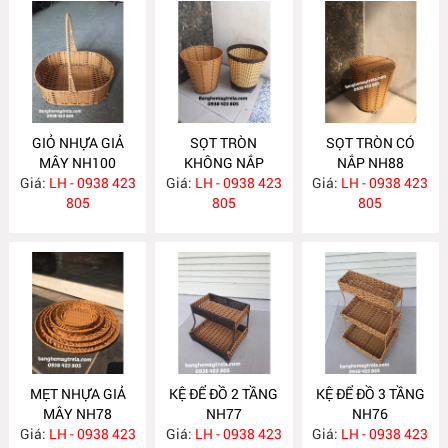
GIỎ NHỰA GIẢ
SỌT TRÒN
SỌT TRÒN CÓ
MÂY NH100
KHÔNG NẮP
NẮP NH88
Giá:
LH - 0938 423
Giá:
LH - 0938 423
NH89
Giá:
LH - 0938 423
805
805
805
MẸT NHỰA GIẢ
KỆ ĐỂ ĐỒ 2 TẦNG
KỆ ĐỂ ĐỒ 3 TẦNG
MÂY NH78
NH77
NH76
Giá:
LH - 0938 423
Giá:
LH - 0938 423
Giá:
LH - 0938 423