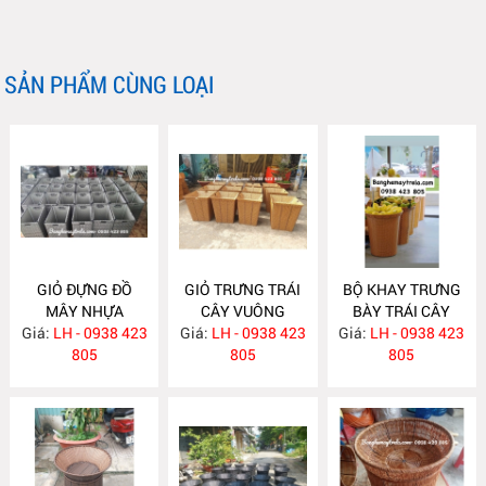
SẢN PHẨM CÙNG LOẠI
GIỎ ĐỰNG ĐỒ
GIỎ TRƯNG TRÁI
BỘ KHAY TRƯNG
MÂY NHỰA
CÂY VUÔNG
BÀY TRÁI CÂY
Giá:
LH - 0938 423
NH405
Giá:
LH - 0938 423
NH400
Giá:
HOA QUẢ NH399
LH - 0938 423
805
805
805