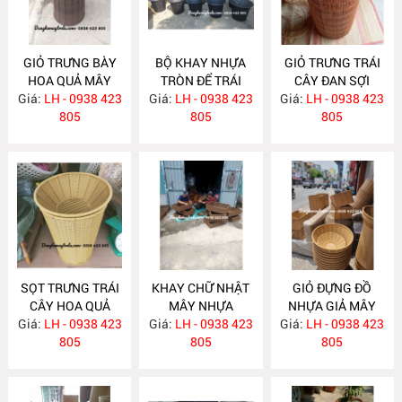
GIỎ TRƯNG BÀY
BỘ KHAY NHỰA
GIỎ TRƯNG TRÁI
HOA QUẢ MÂY
TRÒN ĐỂ TRÁI
CÂY ĐAN SỢI
Giá:
NHỰA NH398
LH - 0938 423
Giá:
CÂY SIÊU THỊ
LH - 0938 423
Giá:
NHỰA TRÒN
LH - 0938 423
805
MÂY NHỰA
805
NH396
805
NH397
SỌT TRƯNG TRÁI
KHAY CHỮ NHẬT
GIỎ ĐỰNG ĐỒ
CÂY HOA QUẢ
MÂY NHỰA
NHỰA GIẢ MÂY
Giá:
CHO SIÊU THỊ
LH - 0938 423
Giá:
LH - 0938 423
NH386
Giá:
LH - 0938 423
NH385
NH395
805
805
805