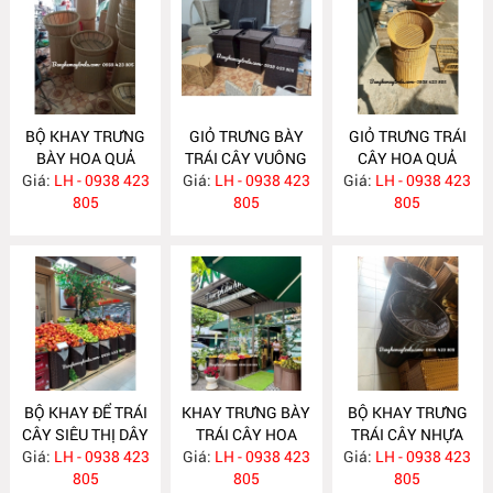
BỘ KHAY TRƯNG
GIỎ TRƯNG BÀY
GIỎ TRƯNG TRÁI
BÀY HOA QUẢ
TRÁI CÂY VUÔNG
CÂY HOA QUẢ
Giá:
SIÊU THỊ NH384
LH - 0938 423
Giá:
LH - 0938 423
NH383
Giá:
LH - 0938 423
NH349
805
805
805
BỘ KHAY ĐỂ TRÁI
KHAY TRƯNG BÀY
BỘ KHAY TRƯNG
CÂY SIÊU THỊ DÂY
TRÁI CÂY HOA
TRÁI CÂY NHỰA
Giá:
TRÒN NH348
LH - 0938 423
Giá:
QUẢ SIÊU THỊ
LH - 0938 423
Giá:
GIẢ MÂY NH324
LH - 0938 423
805
NH347
805
805