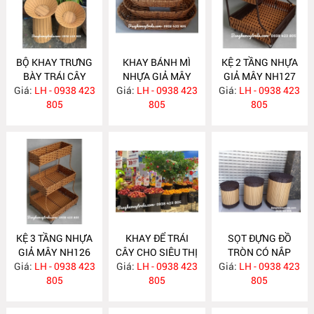
BỘ KHAY TRƯNG
KHAY BÁNH MÌ
KỆ 2 TẦNG NHỰA
BÀY TRÁI CÂY
NHỰA GIẢ MÂY
GIẢ MÂY NH127
Giá:
CHO SIÊU THỊ-
LH - 0938 423
Giá:
LH - 0938 423
NH129
Giá:
LH - 0938 423
CỬA HÀNG NH168
805
805
805
KỆ 3 TẦNG NHỰA
KHAY ĐỂ TRÁI
SỌT ĐỰNG ĐỒ
GIẢ MÂY NH126
CÂY CHO SIÊU THỊ
TRÒN CÓ NẮP
Giá:
LH - 0938 423
Giá:
LH - 0938 423
NH118
Giá:
LH - 0938 423
NH103
805
805
805