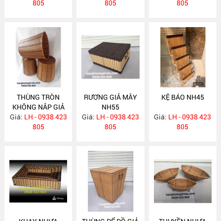
805
805
805
THÙNG TRÒN
RƯƠNG GIẢ MÂY
KỆ BÁO NH45
KHÔNG NẮP GIẢ
NH55
Giá:
MÂY NH69
LH - 0938 423
Giá:
LH - 0938 423
Giá:
LH - 0938 423
805
805
805