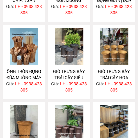
CHIA NGĂN
ĐŨA MUỖNG
ĐỰNG GIA VỊ ĐŨA
Giá:
LH - 0938 423
NH319
Giá:
NHỰA GIẢ MÂY
LH - 0938 423
Giá:
MUỖNG NH316
LH - 0938 423
805
NH317
805
805
ỐNG TRÒN ĐỰNG
GIỎ TRƯNG BÀY
GIỎ TRƯNG BÀY
ĐŨA MUỖNG MÂY
TRÁI CÂY SIÊU
TRÁI CÂY HOA
Giá:
NHỰA NH318
LH - 0938 423
Giá:
THỊ NH241
LH - 0938 423
Giá:
QUẢ CHO SIÊU
LH - 0938 423
805
805
THỊ- CỬA HÀNG
805
NH222