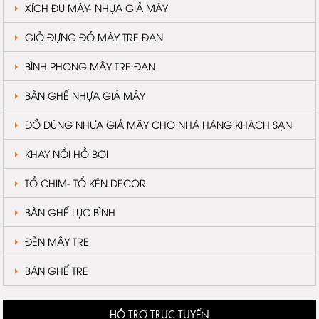
XÍCH ĐU MÂY- NHỰA GIẢ MÂY
GIỎ ĐỰNG ĐỒ MÂY TRE ĐAN
BÌNH PHONG MÂY TRE ĐAN
BÀN GHẾ NHỰA GIẢ MÂY
ĐỒ DÙNG NHỰA GIẢ MÂY CHO NHÀ HÀNG KHÁCH SẠN
KHAY NỔI HỒ BƠI
TỔ CHIM- TỔ KÉN DECOR
BÀN GHẾ LỤC BÌNH
ĐÈN MÂY TRE
BÀN GHẾ TRE
HỖ TRỢ TRỰC TUYẾN