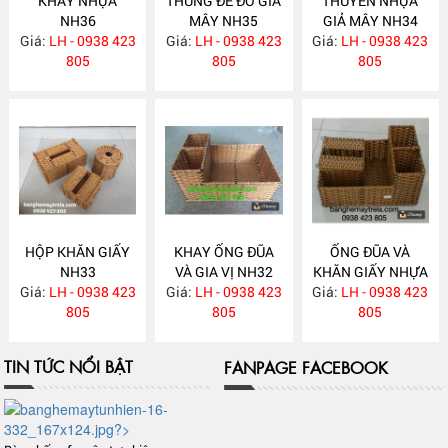
KHAY NHỰA
THÙNG ĐỂ ĐỒ GIẢ
THUYỀN NHỰA
NH36
MÂY NH35
GIẢ MÂY NH34
Giá:
LH - 0938 423
Giá:
LH - 0938 423
Giá:
LH - 0938 423
805
805
805
HỘP KHĂN GIẤY
KHAY ỐNG ĐŨA
ỐNG ĐŨA VÀ
NH33
VÀ GIA VỊ NH32
KHĂN GIẤY NHỰA
Giá:
LH - 0938 423
Giá:
LH - 0938 423
Giá:
GIẢ MÂY NH31
LH - 0938 423
805
805
805
TIN TỨC NỔI BẬT
FANPAGE FACEBOOK