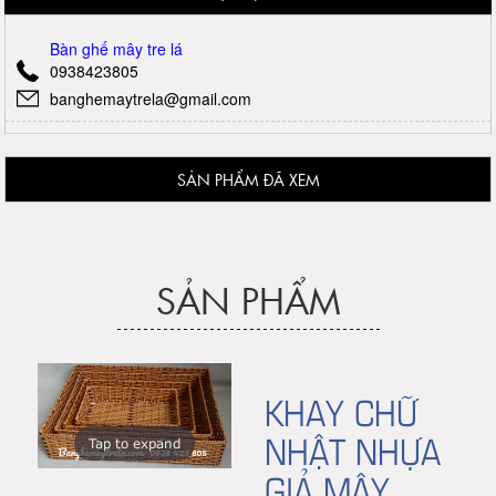
Bàn ghế mây tre lá
0938423805
banghemaytrela@gmail.com
SẢN PHẨM ĐÃ XEM
SẢN PHẨM
KHAY CHỮ
NHẬT NHỰA
Tap to expand
GIẢ MÂY