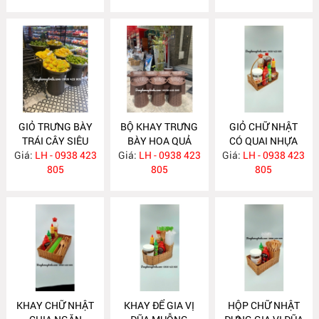
GIỎ TRƯNG BÀY
BỘ KHAY TRƯNG
GIỎ CHỮ NHẬT
TRÁI CÂY SIÊU
BÀY HOA QUẢ
CÓ QUAI NHỰA
Giá:
THỊ MÂY NHỰA
LH - 0938 423
Giá:
SIÊU THỊ NH322
LH - 0938 423
Giá:
GIẢ MÂY NH320
LH - 0938 423
NH323
805
805
805
KHAY CHỮ NHẬT
KHAY ĐỂ GIA VỊ
HỘP CHỮ NHẬT