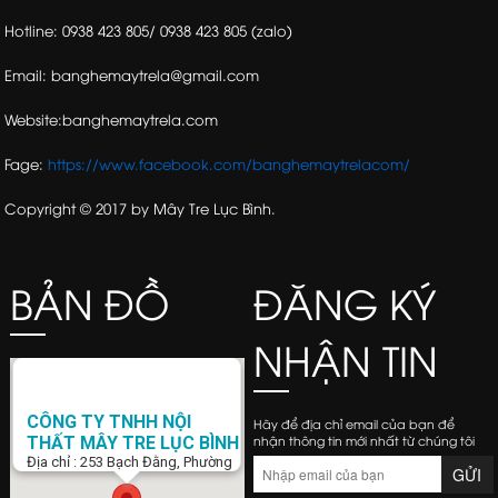
Hotline: 0938 423 805/ 0938 423 805 (zalo)
Email: banghemaytrela@gmail.com
Website:banghemaytrela.com
Fage:
https://www.facebook.com/banghemaytrelacom/
Copyright © 2017 by Mây Tre Lục Bình.
BẢN ĐỒ
ĐĂNG KÝ
NHẬN TIN
CÔNG TY TNHH NỘI
Hãy để địa chỉ email của bạn để
nhận thông tin mới nhất từ chúng tôi
THẤT MÂY TRE LỤC BÌNH
Địa chỉ : 253 Bạch Đằng, Phường
15, Q. Bình Thạnh, Tp. Hồ Chí Minh
Điện Thoại : 0938 423 805