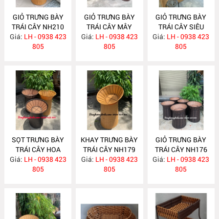
GIỎ TRƯNG BÀY
GIỎ TRƯNG BÀY
GIỎ TRƯNG BÀY
TRÁI CÂY NH210
TRÁI CÂY MÂY
TRÁI CÂY SIÊU
Giá:
LH - 0938 423
Giá:
NHỰA NH187
LH - 0938 423
Giá:
THỊ- CỬA HÀNG
LH - 0938 423
805
805
NH181
805
SỌT TRƯNG BÀY
KHAY TRƯNG BÀY
GIỎ TRƯNG BÀY
TRÁI CÂY HOA
TRÁI CÂY NH179
TRÁI CÂY NH176
Giá:
QUẢ NH180
LH - 0938 423
Giá:
LH - 0938 423
Giá:
LH - 0938 423
805
805
805