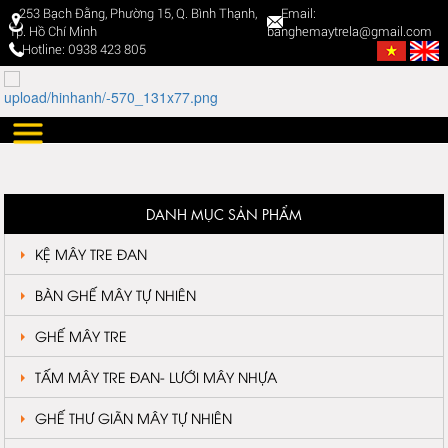
253 Bạch Đằng, Phường 15, Q. Bình Thạnh,
Email:
Tp. Hồ Chí Minh
banghemaytrela@gmail.com
Hotline: 0938 423 805
DANH MỤC SẢN PHẨM
KỆ MÂY TRE ĐAN
BÀN GHẾ MÂY TỰ NHIÊN
GHẾ MÂY TRE
TẤM MÂY TRE ĐAN- LƯỚI MÂY NHỰA
GHẾ THƯ GIÃN MÂY TỰ NHIÊN