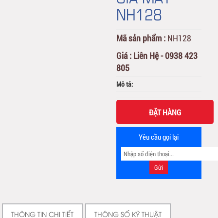
NH128
Mã sản phẩm :
NH128
Giá :
Liên Hệ - 0938 423
805
Mô tả:
ĐẶT HÀNG
Yêu cầu gọi lại
THÔNG TIN CHI TIẾT
THÔNG SỐ KỸ THUẬT