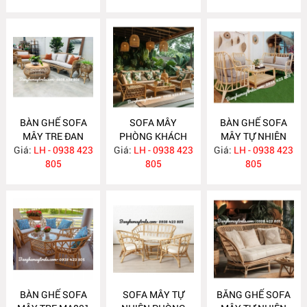
BÀN GHẾ SOFA
SOFA MÂY
BÀN GHẾ SOFA
MÂY TRE ĐAN
PHÒNG KHÁCH
MÂY TỰ NHIÊN
Giá:
LH - 0938 423
MA813
Giá:
LH - 0938 423
MA812
Giá:
PHÒNG KHÁCH
LH - 0938 423
805
805
MA811
805
BÀN GHẾ SOFA
SOFA MÂY TỰ
BĂNG GHẾ SOFA