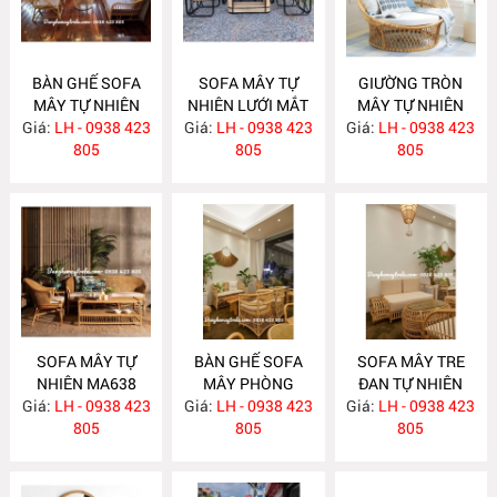
BÀN GHẾ SOFA
SOFA MÂY TỰ
GIƯỜNG TRÒN
MÂY TỰ NHIÊN
NHIÊN LƯỚI MẮT
MÂY TỰ NHIÊN
Giá:
LH - 0938 423
MA657
Giá:
CÁO MA656
LH - 0938 423
Giá:
LH - 0938 423
MA652
805
805
805
SOFA MÂY TỰ
BÀN GHẾ SOFA
SOFA MÂY TRE
NHIÊN MA638
MÂY PHÒNG
ĐAN TỰ NHIÊN
Giá:
LH - 0938 423
Giá:
KHÁCH HIỆN ĐẠI
LH - 0938 423
Giá:
LH - 0938 423
MA636
805
MA637
805
805