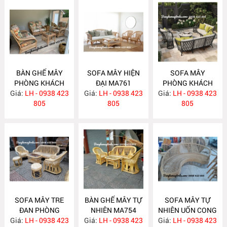
BÀN GHẾ MÂY
SOFA MÂY HIỆN
SOFA MÂY
PHÒNG KHÁCH
ĐẠI MA761
PHÒNG KHÁCH
Giá:
LH - 0938 423
MA762
Giá:
LH - 0938 423
Giá:
LH - 0938 423
MA760
805
805
805
SOFA MÂY TRE
BÀN GHẾ MÂY TỰ
SOFA MÂY TỰ
ĐAN PHÒNG
NHIÊN MA754
NHIÊN UỐN CONG
Giá:
KHÁCH MA755
LH - 0938 423
Giá:
LH - 0938 423
Giá:
LH - 0938 423
MA743