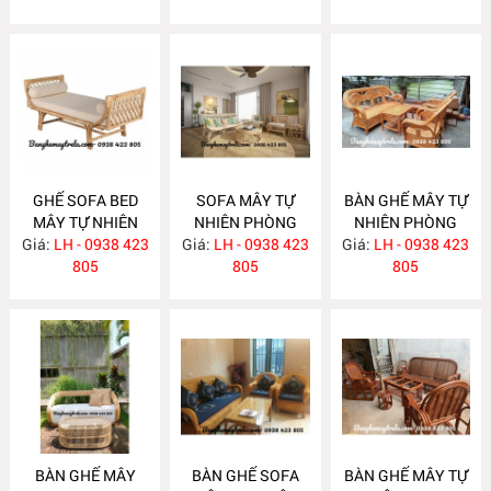
GHẾ SOFA BED
SOFA MÂY TỰ
BÀN GHẾ MÂY TỰ
MÂY TỰ NHIÊN
NHIÊN PHÒNG
NHIÊN PHÒNG
Giá:
LH - 0938 423
MA615
Giá:
KHÁCH MA612
LH - 0938 423
Giá:
KHÁCH MA610
LH - 0938 423
805
805
805
BÀN GHẾ MÂY
BÀN GHẾ SOFA
BÀN GHẾ MÂY TỰ