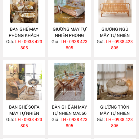
BÀN GHẾ MÂY
GIƯỜNG MÂY TỰ
GIƯỜNG NGỦ
PHÒNG KHÁCH
NHIÊN PHÒNG
MÂY TỰ NHIÊN
Giá:
NHỎ GỌN MA585
LH - 0938 423
Giá:
NGỦ MA584
LH - 0938 423
Giá:
LH - 0938 423
MA583
805
805
805
BÀN GHẾ SOFA
BÀN GHẾ ĂN MÂY
GIƯỜNG TRÒN
MÂY TỰ NHIÊN
TỰ NHIÊN MA566
MÂY TỰ NHIÊN
Giá:
LH - 0938 423
MA568
Giá:
LH - 0938 423
Giá:
LH - 0938 423
MA563
805
805
805