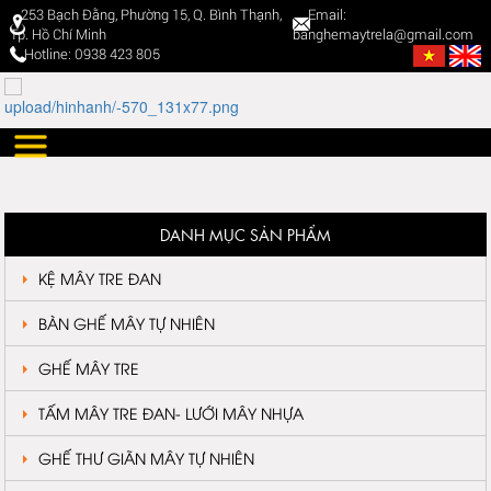
253 Bạch Đằng, Phường 15, Q. Bình Thạnh,
Email:
Tp. Hồ Chí Minh
banghemaytrela@gmail.com
Hotline: 0938 423 805
DANH MỤC SẢN PHẨM
KỆ MÂY TRE ĐAN
BÀN GHẾ MÂY TỰ NHIÊN
GHẾ MÂY TRE
TẤM MÂY TRE ĐAN- LƯỚI MÂY NHỰA
GHẾ THƯ GIÃN MÂY TỰ NHIÊN