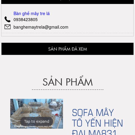
Bàn ghế mây tre lá
0938423805
banghemaytrela@gmail.com
SẢN PHẨM ĐÃ XEM
SẢN PHẨM
SOFA MÂY
TỔ YẾN HIỆN
Tap to expand
ĐẠI MA831