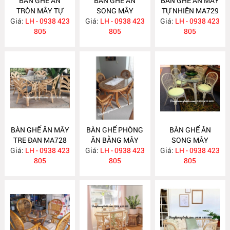
BÀN GHẾ ĂN
BÀN GHẾ ĂN
BÀN GHẾ ĂN MÂY
TRÒN MÂY TỰ
SONG MÂY
TỰ NHIÊN MA729
Giá:
NHIÊN MA731
LH - 0938 423
Giá:
LH - 0938 423
MA730
Giá:
LH - 0938 423
805
805
805
BÀN GHẾ ĂN MÂY
BÀN GHẾ PHÒNG
BÀN GHẾ ĂN
TRE ĐAN MA728
ĂN BẰNG MÂY
SONG MÂY
Giá:
LH - 0938 423
Giá:
LH - 0938 423
MA727
Giá:
LH - 0938 423
MA726
805
805
805