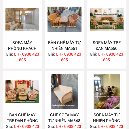
SOFA MÂY
BÀN GHẾ MÂY TỰ
SOFA MÂY TRE
PHÒNG KHÁCH
NHIÊN MA551
ĐAN MA550
Giá:
LH - 0938 423
MA557
Giá:
LH - 0938 423
Giá:
LH - 0938 423
805
805
805
BÀN GHẾ MÂY
GHẾ SOFA MÂY
SOFA MÂY TỰ
TRE ĐAN PHÒNG
TỰ NHIÊN MA548
NHIÊN PHÒNG
Giá:
KHÁCH MA549
LH - 0938 423
Giá:
LH - 0938 423
Giá:
KHÁCH MA547
LH - 0938 423