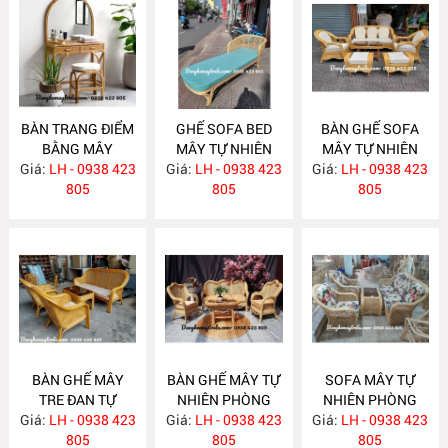
BÀN TRANG ĐIỂM
GHẾ SOFA BED
BÀN GHẾ SOFA
BẰNG MÂY
MÂY TỰ NHIÊN
MÂY TỰ NHIÊN
Giá:
LH - 0938 423
MA635
Giá:
LH - 0938 423
MA625
Giá:
PHÒNG KHÁCH
LH - 0938 423
805
805
MA624
805
BÀN GHẾ MÂY
BÀN GHẾ MÂY TỰ
SOFA MÂY TỰ
TRE ĐAN TỰ
NHIÊN PHÒNG
NHIÊN PHÒNG
Giá:
NHIÊN MA622
LH - 0938 423
Giá:
KHÁCH LƯỚI MẮT
LH - 0938 423
Giá:
KHÁCH MA620
LH - 0938 423
805
CÁO MA621
805
805