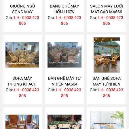
GIƯỜNG NGỦ
BĂNG GHẾ MÂY
SALON MÂY LƯỚI
SONG MÂY
UỐN LƯỢN
MẮT CÁO MA666
Giá:
LH - 0938 423
MA670
Giá:
LH - 0938 423
MA667
Giá:
LH - 0938 423
805
805
805
SOFA MÂY
BÀN GHẾ MÂY TỰ
BÀN GHẾ SOFA
PHÒNG KHÁCH
NHIÊN MA664
MÂY TỰ NHIÊN
Giá:
LH - 0938 423
MA665
Giá:
LH - 0938 423
Giá:
LH - 0938 423
MA663
805
805
805