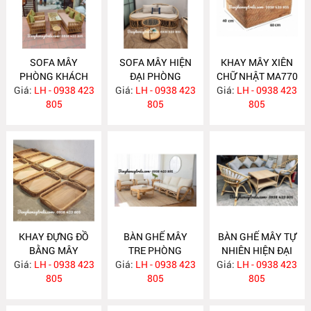
SOFA MÂY
SOFA MÂY HIỆN
KHAY MÂY XIÊN
PHÒNG KHÁCH
ĐẠI PHÒNG
CHỮ NHẬT MA770
Giá:
KIỂU DÁNG ĐƠN
LH - 0938 423
Giá:
KHÁCH MA777
LH - 0938 423
Giá:
LH - 0938 423
GIẢN MA778
805
805
805
KHAY ĐỰNG ĐỒ
BÀN GHẾ MÂY
BÀN GHẾ MÂY TỰ
BẰNG MÂY
TRE PHÒNG
NHIÊN HIỆN ĐẠI
Giá:
LH - 0938 423
MA769
Giá:
KHÁCH MA764
LH - 0938 423
Giá:
LH - 0938 423
MA763
805
805
805