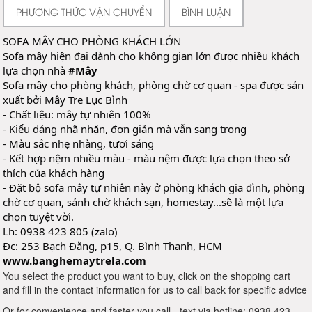
PHƯƠNG THỨC VẬN CHUYỂN
BÌNH LUẬN
SOFA MÂY CHO PHÒNG KHÁCH LỚN
Sofa mây hiện đại dành cho không gian lớn được nhiều khách
lựa chọn nhà
#Mây
Sofa mây cho phòng khách, phòng chờ cơ quan - spa được sản
xuất bởi Mây Tre Lục Bình
- Chất liệu: mây tự nhiên 100%
- Kiểu dáng nhã nhặn, đơn giản mà vẫn sang trọng
- Màu sắc nhẹ nhàng, tươi sáng
- Kết hợp nệm nhiều màu - màu nệm được lựa chọn theo sở
thích của khách hàng
- Đặt bộ sofa mây tự nhiên này ở phòng khách gia đình, phòng
chờ cơ quan, sảnh chờ khách sạn, homestay...sẽ là một lựa
chọn tuyệt vời.
Lh: 0938 423 805 (zalo)
Đc: 253 Bạch Đằng, p15, Q. Bình Thạnh, HCM
www.banghemaytrela.com
You select the product you want to buy, click on the shopping cart
and fill in the contact information for us to call back for specific advice
Or for convenience and faster you call - text via hotline: 0938 423