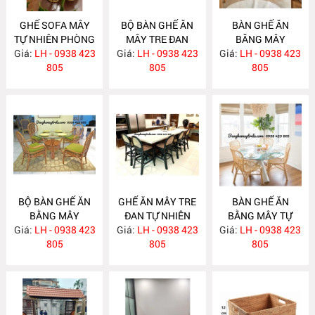
GHẾ SOFA MÂY
BỘ BÀN GHẾ ĂN
BÀN GHẾ ĂN
TỰ NHIÊN PHÒNG
MÂY TRE ĐAN
BĂNG MÂY
Giá:
KHÁCH MA795
LH - 0938 423
Giá:
LH - 0938 423
MA784
Giá:
LH - 0938 423
MA783
805
805
805
BỘ BÀN GHẾ ĂN
GHẾ ĂN MÂY TRE
BÀN GHẾ ĂN
BẰNG MÂY
ĐAN TỰ NHIÊN
BẰNG MÂY TỰ
Giá:
LH - 0938 423
MA782
Giá:
LH - 0938 423
MA781
Giá:
NHIÊN MA780
LH - 0938 423
805
805
805