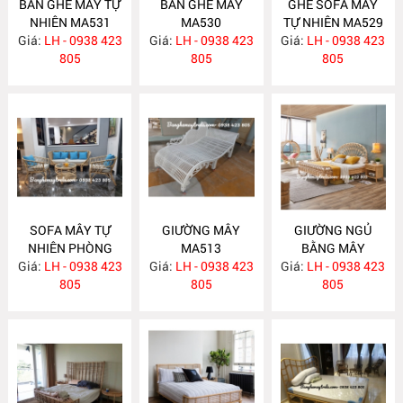
BÀN GHẾ MÂY TỰ
BÀN GHẾ MÂY
GHẾ SOFA MÂY
NHIÊN MA531
MA530
TỰ NHIÊN MA529
Giá:
LH - 0938 423
Giá:
LH - 0938 423
Giá:
LH - 0938 423
805
805
805
SOFA MÂY TỰ
GIƯỜNG MÂY
GIƯỜNG NGỦ
NHIÊN PHÒNG
MA513
BẰNG MÂY
Giá:
KHÁCH KIỂU HIỆN
LH - 0938 423
Giá:
LH - 0938 423
Giá:
LH - 0938 423
MA512
ĐẠI MA523
805
805
805