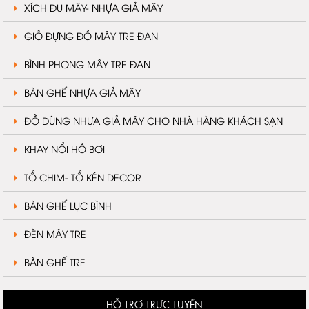
XÍCH ĐU MÂY- NHỰA GIẢ MÂY
GIỎ ĐỰNG ĐỒ MÂY TRE ĐAN
BÌNH PHONG MÂY TRE ĐAN
BÀN GHẾ NHỰA GIẢ MÂY
ĐỒ DÙNG NHỰA GIẢ MÂY CHO NHÀ HÀNG KHÁCH SẠN
KHAY NỔI HỒ BƠI
TỔ CHIM- TỔ KÉN DECOR
BÀN GHẾ LỤC BÌNH
ĐÈN MÂY TRE
BÀN GHẾ TRE
HỖ TRỢ TRỰC TUYẾN