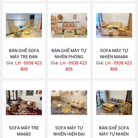
BÀN GHẾ SOFA
BÀN GHẾ MÂY TỰ
SOFA MÂY TỰ
MÂY TRE ĐAN
NHIÊN PHÒNG
NHIÊN MA684
Giá:
LH - 0938 423
MA686
Giá:
KHÁCH MA685
LH - 0938 423
Giá:
LH - 0938 423
805
805
805
SOFA MÂY TRE
SOFA MÂY TỰ
BÀN GHẾ SOFA
MA683
NHIÊN HIỆN ĐẠI
MÂY TỰ NHIÊN