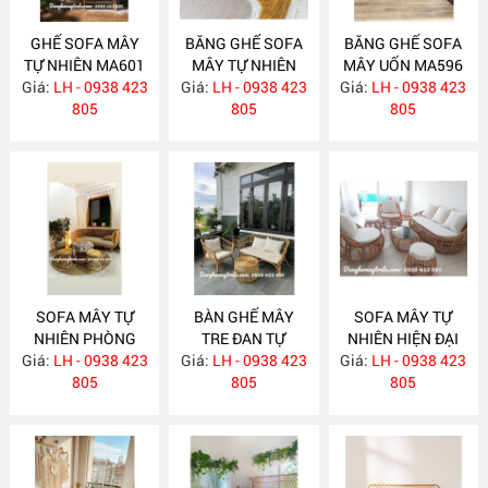
GHẾ SOFA MÂY
BĂNG GHẾ SOFA
BĂNG GHẾ SOFA
TỰ NHIÊN MA601
MÂY TỰ NHIÊN
MÂY UỐN MA596
Giá:
LH - 0938 423
Giá:
LH - 0938 423
MA597
Giá:
LH - 0938 423
805
805
805
SOFA MÂY TỰ
BÀN GHẾ MÂY
SOFA MÂY TỰ
NHIÊN PHÒNG
TRE ĐAN TỰ
NHIÊN HIỆN ĐẠI
Giá:
KHÁCH MA588
LH - 0938 423
Giá:
NHIÊN MA587
LH - 0938 423
Giá:
LH - 0938 423
MA586
805
805
805