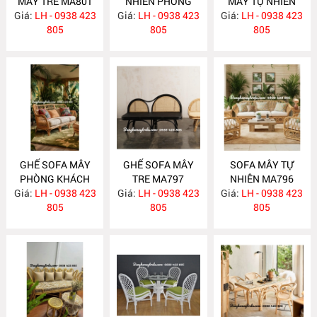
MÂY TRE MA801
NHIÊN PHÒNG
MÂY TỰ NHIÊN
Giá:
LH - 0938 423
Giá:
KHÁCH MA800
LH - 0938 423
Giá:
PHÒNG KHÁCH
LH - 0938 423
805
805
MA799
805
GHẾ SOFA MÂY
GHẾ SOFA MÂY
SOFA MÂY TỰ
PHÒNG KHÁCH
TRE MA797
NHIÊN MA796
Giá:
LH - 0938 423
MA798
Giá:
LH - 0938 423
Giá:
LH - 0938 423
805
805
805