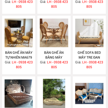
Giá:
LH - 0938 423
Giá:
LH - 0938 423
MA682
Giá:
LH - 0938 423
MA681
805
805
805
BÀN GHẾ ĂN MÂY
BÀN GHẾ ĂN
GHẾ SOFA BED
TỰ NHIÊN MA679
BẰNG MÂY
MÂY TRE ĐAN
Giá:
LH - 0938 423
Giá:
LH - 0938 423
MA678
Giá:
LH - 0938 423
MA671
805
805
805