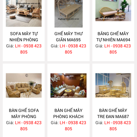
SOFA MÂY TỰ
GHẾ MÂY THƯ
BĂNG GHẾ MÂY
NHIÊN PHÒNG
GIÃN MA695
TỰ NHIÊN MA694
Giá:
KHÁCH MA697
LH - 0938 423
Giá:
LH - 0938 423
Giá:
LH - 0938 423
805
805
805
BÀN GHẾ SOFA
BÀN GHẾ MÂY
BÀN GHẾ MÂY
MÂY PHÒNG
PHÒNG KHÁCH
TRE ĐAN MA687
Giá:
KHÁCH MA689
LH - 0938 423
Giá:
LH - 0938 423
MA688
Giá:
LH - 0938 423
805
805
805