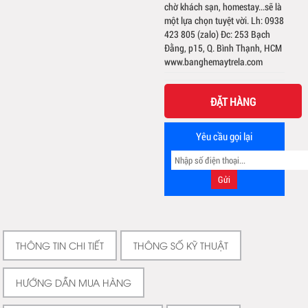
chờ khách sạn, homestay...sẽ là
một lựa chọn tuyệt vời. Lh: 0938
423 805 (zalo) Đc: 253 Bạch
Đằng, p15, Q. Bình Thạnh, HCM
www.banghemaytrela.com
ĐẶT HÀNG
Yêu cầu gọi lại
THÔNG TIN CHI TIẾT
THÔNG SỐ KỸ THUẬT
HƯỚNG DẪN MUA HÀNG