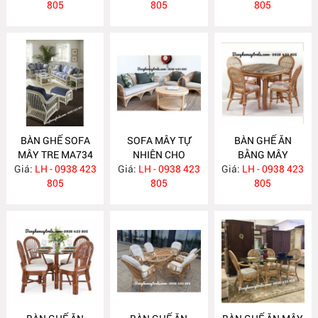
805
805
805
BÀN GHẾ SOFA
SOFA MÂY TỰ
BÀN GHẾ ĂN
MÂY TRE MA734
NHIÊN CHO
BẰNG MÂY
Giá:
LH - 0938 423
Giá:
PHÒNG KHÁCH
LH - 0938 423
Giá:
LH - 0938 423
MA732
805
MA733
805
805