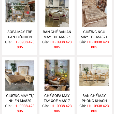
SOFA MÂY TRE
BÀN GHẾ BÀN ĂN
GIƯỜNG NGỦ
ĐAN TỰ NHIÊN
MÂY TRE MA825
MÂY TRE MA821
Giá:
LH - 0938 423
MA830
Giá:
LH - 0938 423
Giá:
LH - 0938 423
805
805
805
GIƯỜNG MÂY TỰ
GHẾ SOFA MÂY
BÀN GHẾ MÂY
NHIÊN MA820
TAY XÒE MA817
PHÒNG KHÁCH
Giá:
LH - 0938 423
Giá:
LH - 0938 423
Giá:
NHỎ GỌN MA814
LH - 0938 423
805
805
805