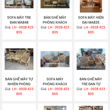
SOFA MÂY TRE
BÀN GHẾ MÂY
SOFA MÂY HIỆN
ĐAN MA848
PHÒNG KHÁCH
ĐẠI MA835
Giá:
LH - 0938 423
Giá:
LH - 0938 423
MA839
Giá:
LH - 0938 423
805
805
805
BÀN GHẾ MÂY TỰ
SOFA MÂY
BÀN GHẾ MÂY
NHIÊN PHÒNG
PHÒNG KHÁCH
TRE ĐAN TỰ
Giá:
KHÁCH MA834
LH - 0938 423
Giá:
HIỆN ĐẠI MA833
LH - 0938 423
Giá:
NHIÊN MA832
LH - 0938 423
805
805
805