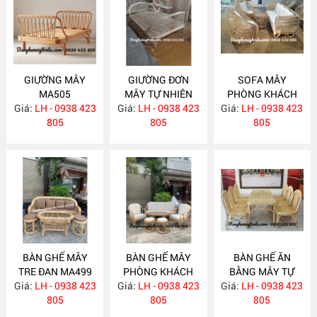
GIƯỜNG MÂY
GIƯỜNG ĐƠN
SOFA MÂY
MA505
MÂY TỰ NHIÊN
PHÒNG KHÁCH
Giá:
LH - 0938 423
Giá:
LH - 0938 423
MA504
Giá:
KIỂU HIỆN ĐẠI
LH - 0938 423
805
805
MA502
805
BÀN GHẾ MÂY
BÀN GHẾ MÂY
BÀN GHẾ ĂN
TRE ĐAN MA499
PHÒNG KHÁCH
BẰNG MÂY TỰ
Giá:
LH - 0938 423
Giá:
KIỂU HIỆN ĐẠI
LH - 0938 423
Giá:
NHIÊN MA492
LH - 0938 423
805
MA493
805
805