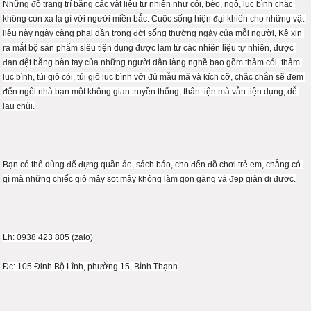
Những đồ trang trí bằng các vật liệu tự nhiên như cói, bèo, ngô, lục bình chắc 
không còn xa lạ gì với người miền bắc. Cuộc sống hiện đại khiến cho những vật 
liệu này ngày càng phai dần trong đời sống thường ngày của mỗi người, Kệ xin 
ra mắt bộ sản phẩm siêu tiện dụng được làm từ các nhiên liệu tự nhiên, được 
đan dệt bằng bàn tay của những người dân làng nghề bao gồm thảm cói, thảm 
lục bình, túi giỏ cói, túi giỏ lục bình với đủ mẫu mã và kích cỡ, chắc chắn sẽ đem 
đến ngôi nhà bạn một không gian truyền thống, thân tiện mà vẫn tiện dụng, dễ 
lau chùi.
Bạn có thể dùng để đựng quần áo, sách báo, cho đến đồ chơi trẻ em, chẳng có 
gì mà những chiếc giỏ mây sọt mây không làm gọn gàng và đẹp giản dị được.
Lh: 0938 423 805 (zalo)
Đc: 105 Đinh Bộ Lĩnh, phường 15, Bình Thạnh