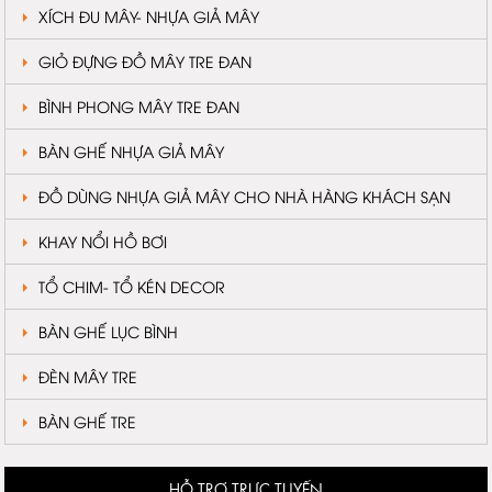
XÍCH ĐU MÂY- NHỰA GIẢ MÂY
GIỎ ĐỰNG ĐỒ MÂY TRE ĐAN
BÌNH PHONG MÂY TRE ĐAN
BÀN GHẾ NHỰA GIẢ MÂY
ĐỒ DÙNG NHỰA GIẢ MÂY CHO NHÀ HÀNG KHÁCH SẠN
KHAY NỔI HỒ BƠI
TỔ CHIM- TỔ KÉN DECOR
BÀN GHẾ LỤC BÌNH
ĐÈN MÂY TRE
BÀN GHẾ TRE
HỖ TRỢ TRỰC TUYẾN