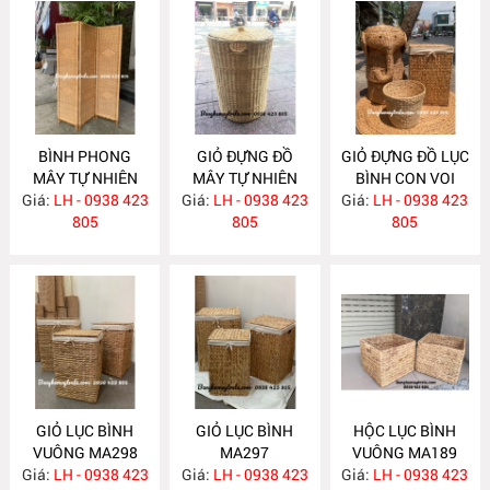
BÌNH PHONG
GIỎ ĐỰNG ĐỒ
GIỎ ĐỰNG ĐỒ LỤC
MÂY TỰ NHIÊN
MÂY TỰ NHIÊN
BÌNH CON VOI
Giá:
ĐAN KÍN MA394
LH - 0938 423
Giá:
LH - 0938 423
MA393
Giá:
LH - 0938 423
MA389
805
805
805
GIỎ LỤC BÌNH
GIỎ LỤC BÌNH
HỘC LỤC BÌNH
VUÔNG MA298
MA297
VUÔNG MA189
Giá:
LH - 0938 423
Giá:
LH - 0938 423
Giá:
LH - 0938 423