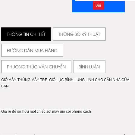
THÔNG TIN CHI TIẾT
THÔNG SỐ KỸ THUẬT
HƯỚNG DẪN MUA HÀNG
PHƯƠNG THỨC VẬN CHUYỂN
BÌNH LUẬN
GIỎ MÂY, THÙNG MÂY TRE, GIỎ LỤC BÌNH LUNG LINH CHO CĂN NHÀ CỦA 
BẠN
Giá rẻ để sở hữu một chiếc sọt mây giỏ cói phong cách