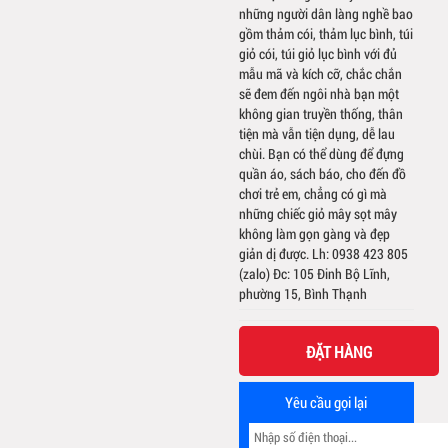
những người dân làng nghề bao
gồm thảm cói, thảm lục bình, túi
giỏ cói, túi giỏ lục bình với đủ
mẫu mã và kích cỡ, chắc chắn
sẽ đem đến ngôi nhà bạn một
không gian truyền thống, thân
tiện mà vẫn tiện dụng, dễ lau
chùi. Bạn có thể dùng để đựng
quần áo, sách báo, cho đến đồ
chơi trẻ em, chẳng có gì mà
những chiếc giỏ mây sọt mây
không làm gọn gàng và đẹp
giản dị được. Lh: 0938 423 805
(zalo) Đc: 105 Đinh Bộ Lĩnh,
phường 15, Bình Thạnh
ĐẶT HÀNG
Yêu cầu gọi lại