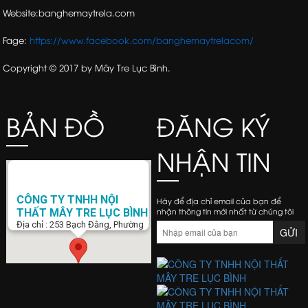
Website:banghemaytrela.com
Fage:
https://www.facebook.com/banghemaytrelacom/
Copyright © 2017 by Mây Tre Lục Bình.
BẢN ĐỒ
ĐĂNG KÝ
NHẬN TIN
CÔNG TY TNHH NỘI
Hãy để địa chỉ email của bạn để
nhận thông tin mới nhất từ chúng tôi
THẤT MÂY TRE LỤC BÌNH
Địa chỉ : 253 Bạch Đằng, Phường
15, Q. Bình Thạnh, Tp. Hồ Chí Minh
Điện Thoại : 0938 423 805
Email :
banghemaytrela@gmail.com