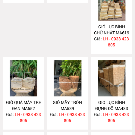
GIỎ LỤC BÌNH
CHỮ NHẬT MA619
Giá:
LH - 0938 423
805
GIỎ QUÀ MÂY TRE
GIỎ MÂY TRÒN
GIỎ LỤC BÌNH
ĐAN MA552
MA539
ĐỰNG ĐỒ MA483
Giá:
LH - 0938 423
Giá:
LH - 0938 423
Giá:
LH - 0938 423
805
805
805