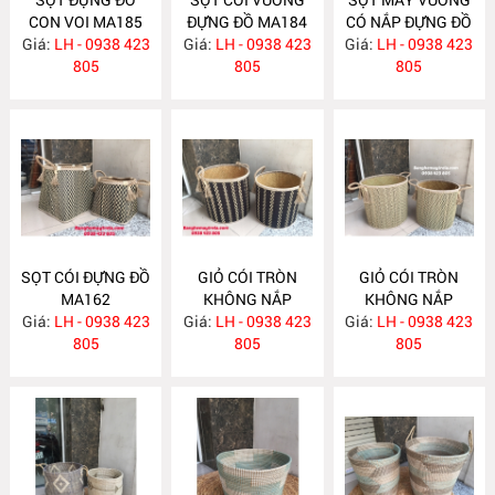
CON VOI MA185
ĐỰNG ĐỒ MA184
CÓ NẮP ĐỰNG ĐỒ
Giá:
LH - 0938 423
Giá:
LH - 0938 423
Giá:
LH - 0938 423
MA183
805
805
805
SỌT CÓI ĐỰNG ĐỒ
GIỎ CÓI TRÒN
GIỎ CÓI TRÒN
MA162
KHÔNG NẮP
KHÔNG NẮP
Giá:
LH - 0938 423
Giá:
LH - 0938 423
MA161
Giá:
LH - 0938 423
MA160
805
805
805