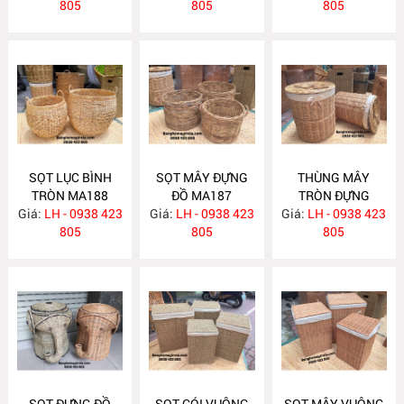
805
805
805
SỌT LỤC BÌNH
SỌT MÂY ĐỰNG
THÙNG MÂY
TRÒN MA188
ĐỒ MA187
TRÒN ĐỰNG
Giá:
LH - 0938 423
Giá:
LH - 0938 423
Giá:
QUẦN ÁO MA186
LH - 0938 423
805
805
805
SỌT ĐỰNG ĐỒ
SỌT CÓI VUÔNG
SỌT MÂY VUÔNG