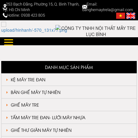
253 Bạch Đằng, Phường 15, Q. Bình Thạnh,
Email:
Tp. Hồ Chí Minh
banghemaytrela@gmail.com
Hotline: 0938 423 805
DANH MỤC SẢN PHẨM
KỆ MÂY TRE ĐAN
BÀN GHẾ MÂY TỰ NHIÊN
GHẾ MÂY TRE
TẤM MÂY TRE ĐAN- LƯỚI MÂY NHỰA
GHẾ THƯ GIÃN MÂY TỰ NHIÊN