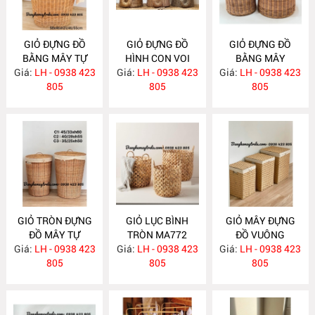
GIỎ ĐỰNG ĐỒ
GIỎ ĐỰNG ĐỒ
GIỎ ĐỰNG ĐỒ
BẰNG MÂY TỰ
HÌNH CON VOI
BẰNG MÂY
Giá:
NHIÊN MA785
LH - 0938 423
Giá:
LH - 0938 423
MA775
Giá:
LH - 0938 423
MA774
805
805
805
GIỎ TRÒN ĐỰNG
GIỎ LỤC BÌNH
GIỎ MÂY ĐỰNG
ĐỒ MÂY TỰ
TRÒN MA772
ĐỒ VUÔNG
Giá:
NHIÊN MA773
LH - 0938 423
Giá:
LH - 0938 423
Giá:
LH - 0938 423
MA771
805
805
805