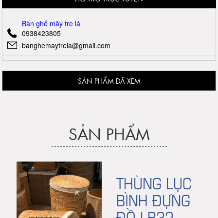
Bàn ghế mây tre lá
0938423805
banghemaytrela@gmail.com
SẢN PHẨM ĐÃ XEM
SẢN PHẨM
THÙNG LỤC
BÌNH ĐỰNG
ĐỒ LB32