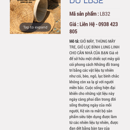
Mã sản phẩm :
LB32
Giá :
Liên Hệ - 0938 423
Tap to expand
805
Mô tả:
GIỎ MÂY, THÙNG MÂY
TRE, GIỎ LỤC BÌNH LUNG LINH
CHO CĂN NHÀ CỦA BẠN Giá rẻ
để sở hữu một chiếc sọt mây giỏ
cói phong cách Những đồ trang
trí bằng các vật liệu tự nhiên
như cói, bèo, ngô, lục bình chắc
không còn xa lạ gì với người
miền bắc. Cuộc sống hiện đại
khiến cho những vật liệu này
ngày càng phai dần trong đời
sống thường ngày của mỗi
người, Kệ xin ra mắt bộ sản
phẩm siêu tiện dụng được làm
từ các nhiên liệu tự nhiên, được
đan dệt bằng bàn tay của