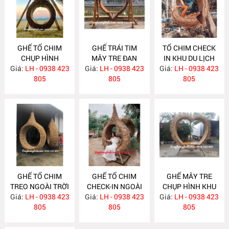
GHẾ TỔ CHIM
GHẾ TRÁI TIM
TỔ CHIM CHECK
CHỤP HÌNH
MÂY TRE ĐAN
IN KHU DU LỊCH
Giá:
NGOÀI TRỜI
LH - 0938 423
Giá:
CHỤP HÌNH
LH - 0938 423
Giá:
LH - 0938 423
TC6
MA574
805
MA573
805
805
GHẾ TỔ CHIM
GHẾ TỔ CHIM
GHẾ MÂY TRE
TREO NGOÀI TRỜI
CHECK-IN NGOÀI
CHỤP HÌNH KHU
Giá:
KHU DU LỊCH TC5
LH - 0938 423
Giá:
TRỜI TC4
LH - 0938 423
Giá:
DU LỊCH TC2
LH - 0938 423
805
805
805