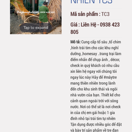
Mã sản phẩm :
TC3
Giá :
Liên Hệ - 0938 423
Tap to expand
805
Mô tả:
Cung cấp tổ sâu ,tổ chim
,hình trái tim cho các khu nghỉ
dưỡng ,homesay ..trang trại làm
điểm nhấn để chụp ảnh , décor,
check in quý khách có nhu cầu
xin liên hệ ngay với chúng tôi
ngay lúc này Hãy để #mâytre
mang thiên nhiên trong lành
đến cho khu sinh thái và ngôi
nhà vườn của bạn. Thiết kế cho
cảnh quan ngoài trời với sông
nước. Nơi có thể sẽ là nơi check
in của chị em gái hoặc 1 gia
đình nhỏ tại trái tim tự nhiên
Tận dụng được nhiều góc để đặt
và bày trí sản phẩm về tre đan