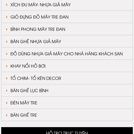
XÍCH ĐU MÂY- NHỰA GIẢ MÂY
GIỎ ĐỰNG ĐỒ MÂY TRE ĐAN
BÌNH PHONG MÂY TRE ĐAN
BÀN GHẾ NHỰA GIẢ MÂY
ĐỒ DÙNG NHỰA GIẢ MÂY CHO NHÀ HÀNG KHÁCH SẠN
KHAY NỔI HỒ BƠI
TỔ CHIM- TỔ KÉN DECOR
BÀN GHẾ LỤC BÌNH
ĐÈN MÂY TRE
BÀN GHẾ TRE
HỖ TRỢ TRỰC TUYẾN