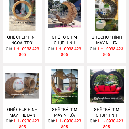
GHẾ CHỤP HÌNH
GHẾ TỔ CHIM
GHẾ CHỤP HÌNH
NGOÀI TRỜI
CHỤP HÌNH
MÂY NHỰA
Giá:
LH - 0938 423
NH401
Giá:
NGOÀI TRỜI
LH - 0938 423
Giá:
DECOR NGOÀI
LH - 0938 423
805
MA807
805
TRỜI MA741
805
GHẾ CHỤP HÌNH
GHẾ TRÁI TIM
GHẾ TRÁI TIM
MÂY TRE ĐAN
MÂY NHỰA
CHỤP HÌNH
Giá:
LH - 0938 423
MA710
Giá:
LH - 0938 423
MA709
Giá:
CHECK- IN NGOÀI
LH - 0938 423
805
805
TRỜI MA708
805