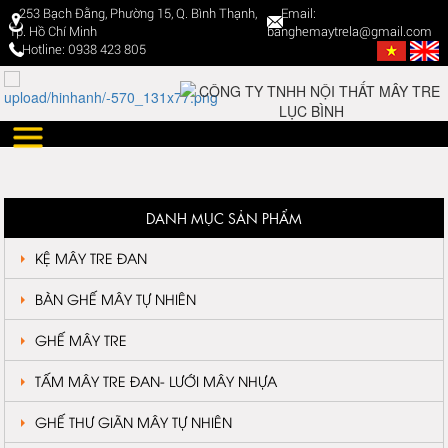
253 Bạch Đằng, Phường 15, Q. Bình Thạnh,
Email:
Tp. Hồ Chí Minh
banghemaytrela@gmail.com
Hotline: 0938 423 805
DANH MỤC SẢN PHẨM
KỆ MÂY TRE ĐAN
BÀN GHẾ MÂY TỰ NHIÊN
GHẾ MÂY TRE
TẤM MÂY TRE ĐAN- LƯỚI MÂY NHỰA
GHẾ THƯ GIÃN MÂY TỰ NHIÊN