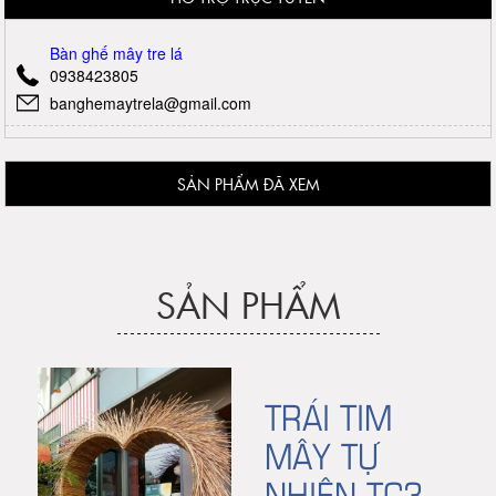
Bàn ghế mây tre lá
0938423805
banghemaytrela@gmail.com
SẢN PHẨM ĐÃ XEM
SẢN PHẨM
TRÁI TIM
MÂY TỰ
NHIÊN TC3