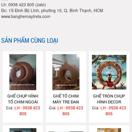
Lh: 0938 423 805 (zalo)
Đc: 1S Đinh Bộ Lĩnh, phường 15, Q. Bình Thạnh, HCM
www.banghemaytrela.com
SẢN PHẨM CÙNG LOẠI
GHẾ CHỤP HÌNH
GHẾ TỔ CHIM
GHẾ TRÒN CHỤP
TỔ CHIM NGOÀI
MÂY TRE ĐAN
HÌNH DECOR
Giá:
TRỜI NH404
LH - 0938 423
Giá:
LH - 0938 423
NH403
Giá:
NGOÀI TRỜI
LH - 0938 423
805
805
NH402
805