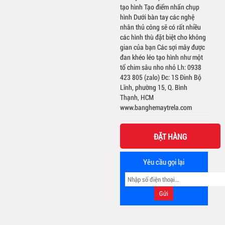
tạo hình Tạo điểm nhấn chụp
hình Dưới bàn tay các nghệ
nhân thủ công sẽ có rất nhiều
các hình thù đặt biệt cho không
gian của bạn Các sợi mây được
đan khéo léo tạo hình như một
tổ chim sâu nho nhỏ Lh: 0938
423 805 (zalo) Đc: 1S Đinh Bộ
Lĩnh, phường 15, Q. Bình
Thạnh, HCM
www.banghemaytrela.com
ĐẶT HÀNG
Yêu cầu gọi lại