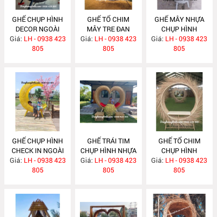
GHẾ CHỤP HÌNH
GHẾ TỔ CHIM
GHẾ MÂY NHỰA
DECOR NGOÀI
MÂY TRE ĐAN
CHỤP HÌNH
Giá:
TRỜI MA646
LH - 0938 423
Giá:
LH - 0938 423
MA645
Giá:
DECOR MA644
LH - 0938 423
805
805
805
GHẾ CHỤP HÌNH
GHẾ TRÁI TIM
GHẾ TỔ CHIM
CHECK IN NGOÀI
CHỤP HÌNH NHỰA
CHỤP HÌNH
Giá:
TRỜI MA643
LH - 0938 423
Giá:
GIẢ MÂY MA642
LH - 0938 423
Giá:
CHECK IN NGOÀI
LH - 0938 423
805
805
TRỜI MA641
805