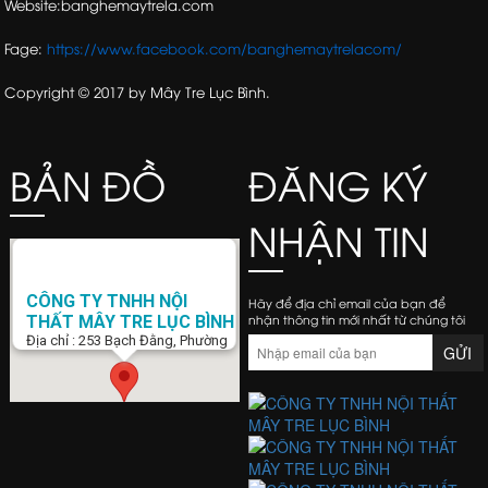
Website:banghemaytrela.com
Fage:
https://www.facebook.com/banghemaytrelacom/
Copyright © 2017 by Mây Tre Lục Bình.
BẢN ĐỒ
ĐĂNG KÝ
NHẬN TIN
CÔNG TY TNHH NỘI
Hãy để địa chỉ email của bạn để
nhận thông tin mới nhất từ chúng tôi
THẤT MÂY TRE LỤC BÌNH
Địa chỉ : 253 Bạch Đằng, Phường
15, Q. Bình Thạnh, Tp. Hồ Chí Minh
Điện Thoại : 0938 423 805
Email :
banghemaytrela@gmail.com