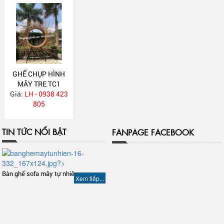
GHẾ CHỤP HÌNH
MÂY TRE TC1
Giá:
LH - 0938 423
805
TIN TỨC NỔI BẬT
FANPAGE FACEBOOK
Bàn ghế sofa mây tự nhiên
Xem tiếp...