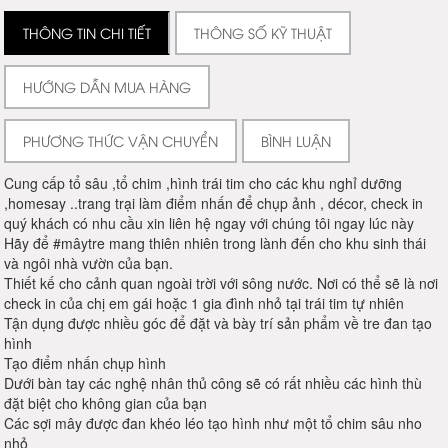
THÔNG TIN CHI TIẾT
THÔNG SỐ KỸ THUẬT
HƯỚNG DẪN MUA HÀNG
PHƯƠNG THỨC VẬN CHUYỂN
BÌNH LUẬN
Cung cấp tổ sâu ,tổ chim ,hình trái tim cho các khu nghỉ dưỡng
,homesay ..trang trại làm điểm nhấn để chụp ảnh , décor, check in
quý khách có nhu cầu xin liên hệ ngay với chúng tôi ngay lúc này
Hãy để #mâytre mang thiên nhiên trong lành đến cho khu sinh thái
và ngôi nhà vườn của bạn.
Thiết kế cho cảnh quan ngoài trời với sông nước. Nơi có thể sẽ là nơi
check in của chị em gái hoặc 1 gia đình nhỏ tại trái tim tự nhiên
Tận dụng được nhiều góc để đặt và bày trí sản phẩm về tre đan tạo
hình
Tạo điểm nhấn chụp hình
Dưới bàn tay các nghệ nhân thủ công sẽ có rất nhiều các hình thù
đặt biệt cho không gian của bạn
Các sợi mây được đan khéo léo tạo hình như một tổ chim sâu nho
nhỏ