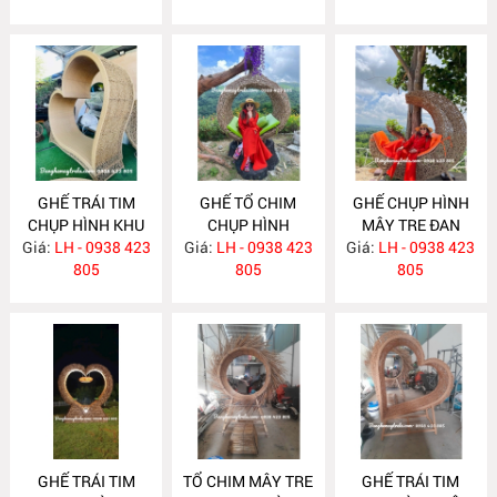
GHẾ TRÁI TIM
GHẾ TỔ CHIM
GHẾ CHỤP HÌNH
CHỤP HÌNH KHU
CHỤP HÌNH
MÂY TRE ĐAN
Giá:
DU LỊCH MA707
LH - 0938 423
Giá:
LH - 0938 423
MA706
Giá:
NGOÀI TRỜI
LH - 0938 423
805
805
MA705
805
GHẾ TRÁI TIM
TỔ CHIM MÂY TRE
GHẾ TRÁI TIM