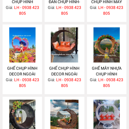
CHỤP HÌNH
ĐAN CHỤP HÌNH-
CHỤP HÌNH MÂY
Giá:
NGOÀI TRỜI
LH - 0938 423
Giá:
CHECK IN NGOÀI
LH - 0938 423
Giá:
TRE ĐAN MA698
LH - 0938 423
MA700
805
TRỜI MA699
805
805
GHẾ CHỤP HÌNH
GHẾ CHỤP HÌNH
GHẾ MÂY NHỰA
DECOR NGOÀI
DECOR NGOÀI
CHỤP HÌNH
Giá:
TRỜI MA649
LH - 0938 423
Giá:
TRỜI MA648
LH - 0938 423
Giá:
CHECK IN MA647
LH - 0938 423
805
805
805