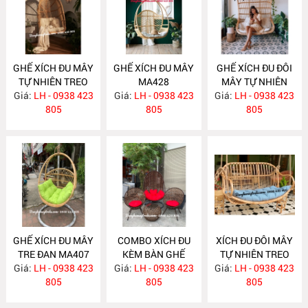
GHẾ XÍCH ĐU MÂY
GHẾ XÍCH ĐU MÂY
GHẾ XÍCH ĐU ĐÔI
TỰ NHIÊN TREO
MA428
MÂY TỰ NHIÊN
TRẦN NHÀ MA451
Giá:
LH - 0938 423
Giá:
LH - 0938 423
Giá:
TREO TRẦN NHÀ
LH - 0938 423
805
805
MA420
805
GHẾ XÍCH ĐU MÂY
COMBO XÍCH ĐU
XÍCH ĐU ĐÔI MÂY
TRE ĐAN MA407
KÈM BÀN GHẾ
TỰ NHIÊN TREO
Giá:
LH - 0938 423
Giá:
MÂY NHỰA
LH - 0938 423
TRẦN NHÀ MA406
Giá:
LH - 0938 423
805
NH175
805
805