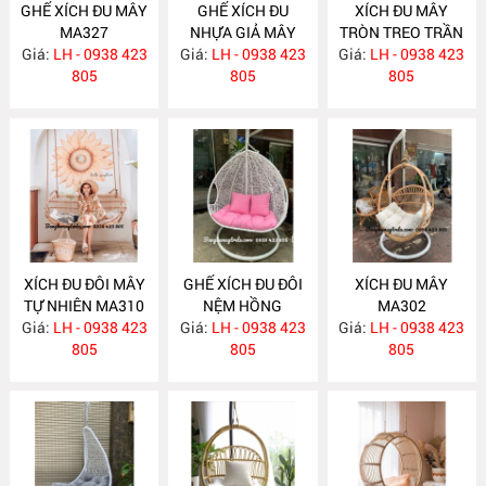
GHẾ XÍCH ĐU MÂY
GHẾ XÍCH ĐU
XÍCH ĐU MÂY
MA327
NHỰA GIẢ MÂY
TRÒN TREO TRẦN
Giá:
LH - 0938 423
Giá:
LH - 0938 423
NH132
Giá:
NHÀ MA313
LH - 0938 423
805
805
805
XÍCH ĐU ĐÔI MÂY
GHẾ XÍCH ĐU ĐÔI
XÍCH ĐU MÂY
TỰ NHIÊN MA310
NỆM HỒNG
MA302
Giá:
LH - 0938 423
Giá:
LH - 0938 423
NH123
Giá:
LH - 0938 423
805
805
805