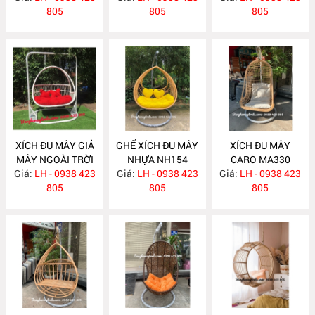
805
805
805
XÍCH ĐU MÂY GIẢ
GHẾ XÍCH ĐU MÂY
XÍCH ĐU MÂY
MÂY NGOÀI TRỜI
NHỰA NH154
CARO MA330
Giá:
LH - 0938 423
NH155
Giá:
LH - 0938 423
Giá:
LH - 0938 423
805
805
805