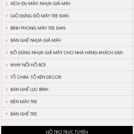
XÍCH ĐU MÂY- NHỰA GIẢ MÂY
GIỎ ĐỰNG ĐỒ MÂY TRE ĐAN
BÌNH PHONG MÂY TRE ĐAN
BÀN GHẾ NHỰA GIẢ MÂY
ĐỒ DÙNG NHỰA GIẢ MÂY CHO NHÀ HÀNG KHÁCH SẠN
KHAY NỔI HỒ BƠI
TỔ CHIM- TỔ KÉN DECOR
BÀN GHẾ LỤC BÌNH
ĐÈN MÂY TRE
BÀN GHẾ TRE
HỖ TRỢ TRỰC TUYẾN