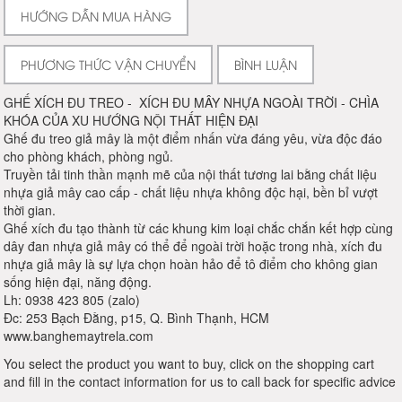
HƯỚNG DẪN MUA HÀNG
PHƯƠNG THỨC VẬN CHUYỂN
BÌNH LUẬN
GHẾ XÍCH ĐU TREO - XÍCH ĐU MÂY NHỰA NGOÀI TRỜI - CHÌA
KHÓA CỦA XU HƯỚNG NỘI THẤT HIỆN ĐẠI
Ghế đu treo giả mây là một điểm nhấn vừa đáng yêu, vừa độc đáo
cho phòng khách, phòng ngủ.
Truyền tải tinh thần mạnh mẽ của nội thất tương lai bằng chất liệu
nhựa giả mây cao cấp - chất liệu nhựa không độc hại, bền bỉ vượt
thời gian.
Ghế xích đu tạo thành từ các khung kim loại chắc chắn kết hợp cùng
dây đan nhựa giả mây có thể để ngoài trời hoặc trong nhà, xích đu
nhựa giả mây là sự lựa chọn hoàn hảo để tô điểm cho không gian
sống hiện đại, năng động.
Lh: 0938 423 805 (zalo)
Đc: 253 Bạch Đằng, p15, Q. Bình Thạnh, HCM
www.banghemaytrela.com
You select the product you want to buy, click on the shopping cart
and fill in the contact information for us to call back for specific advice