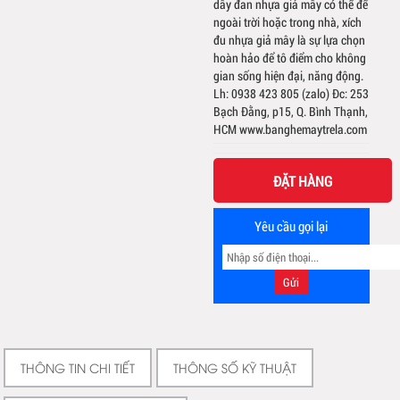
dây đan nhựa giả mây có thể để
ngoài trời hoặc trong nhà, xích
đu nhựa giả mây là sự lựa chọn
hoàn hảo để tô điểm cho không
gian sống hiện đại, năng động.
Lh: 0938 423 805 (zalo) Đc: 253
Bạch Đằng, p15, Q. Bình Thạnh,
HCM www.banghemaytrela.com
ĐẶT HÀNG
Yêu cầu gọi lại
THÔNG TIN CHI TIẾT
THÔNG SỐ KỸ THUẬT