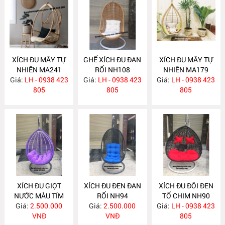
XÍCH ĐU MÂY TỰ
GHẾ XÍCH ĐU ĐAN
XÍCH ĐU MÂY TỰ
NHIÊN MA241
RỐI NH108
NHIÊN MA179
Giá:
LH - 0938 423
Giá:
LH - 0938 423
Giá:
LH - 0938 423
805
805
805
XÍCH ĐU GIỌT
XÍCH ĐU ĐEN ĐAN
XÍCH ĐU ĐÔI ĐEN
NƯỚC MÀU TÍM
RỐI NH94
TỔ CHIM NH90
Giá:
NH95
2.500.000
Giá:
2.500.000
Giá:
LH - 0938 423
VNĐ
VNĐ
805