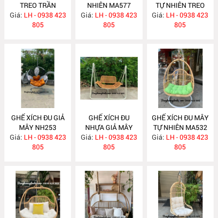
TREO TRẦN
NHIÊN MA577
TỰ NHIÊN TREO
Giá:
LH - 0938 423
MA578
Giá:
LH - 0938 423
TRẦN NHÀ MA576
Giá:
LH - 0938 423
805
805
805
GHẾ XÍCH ĐU GIẢ
GHẾ XÍCH ĐU
GHẾ XÍCH ĐU MÂY
MÂY NH253
NHỰA GIẢ MÂY
TỰ NHIÊN MA532
Giá:
LH - 0938 423
Giá:
NGOÀI TRỜI
LH - 0938 423
Giá:
LH - 0938 423
805
NH251
805
805