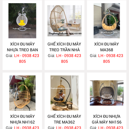
XÍCH ĐU MÂY
GHẾ XÍCH ĐU MÂY
XÍCH ĐU MÂY
NHỰA TREO BAN
TREO TRẦN NHÀ
MA368
Giá:
CÔNG NH169
LH - 0938 423
Giá:
LH - 0938 423
MA376
Giá:
LH - 0938 423
805
805
805
XÍCH ĐU MÂY
GHẾ XÍCH ĐU MÂY
XÍCH ĐU NHỰA
NHỰA NH162
TRE MA362
GIẢ MÂY NH156
Giá:
LH - 0938 423
Giá:
LH - 0938 423
Giá:
LH - 0938 423