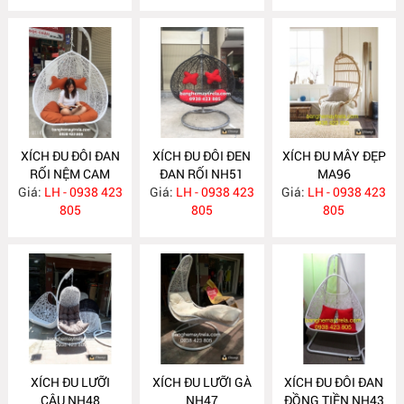
XÍCH ĐU ĐÔI ĐAN
XÍCH ĐU ĐÔI ĐEN
XÍCH ĐU MÂY ĐẸP
RỐI NỆM CAM
ĐAN RỐI NH51
MA96
Giá:
ĐẤT NH73
LH - 0938 423
Giá:
LH - 0938 423
Giá:
LH - 0938 423
805
805
805
XÍCH ĐU LƯỠI
XÍCH ĐU LƯỠI GÀ
XÍCH ĐU ĐÔI ĐAN
CÂU NH48
NH47
ĐỒNG TIỀN NH43