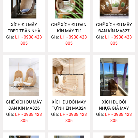
XÍCH ĐU MÂY
GHẾ XÍCH ĐU ĐAN
GHẾ XÍCH ĐU MÂY
TREO TRẦN NHÀ
KÍN MÂY TỰ
ĐAN KÍN MA827
Giá:
LH - 0938 423
MA829
Giá:
NHIÊN TREO
LH - 0938 423
Giá:
LH - 0938 423
805
TRẦN NHÀ MA828
805
805
GHẾ XÍCH ĐU MÂY
XÍCH ĐU ĐÔI MÂY
XÍCH ĐU ĐÔI
ĐAN KÍN MA826
TỰ NHIÊN MA824
NHỰA GIẢ MÂY
Giá:
LH - 0938 423
Giá:
LH - 0938 423
Giá:
LH - 0938 423
NH356
805
805
805