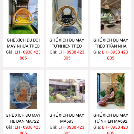
GHẾ XÍCH ĐU ĐÔI
GHẾ XÍCH ĐU MÂY
GHẾ XÍCH ĐU MÂY
MÂY NHỰA TREO
TỰ NHIÊN TREO
TREO TRẦN NHÀ
Giá:
TRẦN NHÀ NH355
LH - 0938 423
TRẦN NHÀ MA740
Giá:
LH - 0938 423
Giá:
LH - 0938 423
MA723
805
805
805
GHẾ XÍCH ĐU MÂY
GHẾ XÍCH ĐU MÂY
GHẾ XÍCH ĐU MÂY
TRE ĐAN MA722
MA693
TỰ NHIÊN MA692
Giá:
LH - 0938 423
Giá:
LH - 0938 423
Giá:
LH - 0938 423
805
805
805