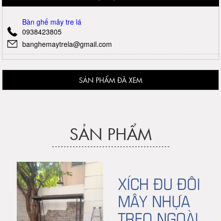
Bàn ghế mây tre lá
0938423805
banghemaytrela@gmail.com
SẢN PHẨM ĐÃ XEM
SẢN PHẨM
XÍCH ĐU ĐÔI
MÂY NHỰA
TREO NGOÀI