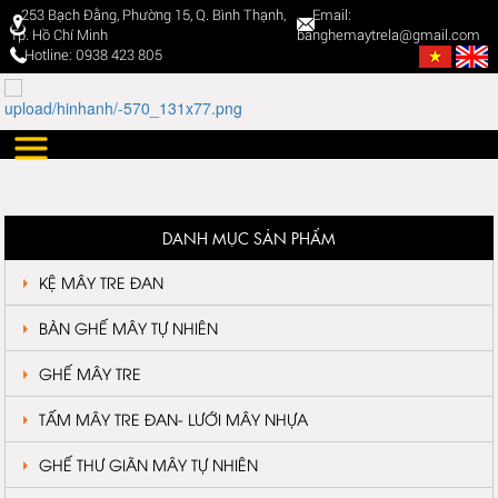
253 Bạch Đằng, Phường 15, Q. Bình Thạnh,
Email:
Tp. Hồ Chí Minh
banghemaytrela@gmail.com
Hotline: 0938 423 805
DANH MỤC SẢN PHẨM
KỆ MÂY TRE ĐAN
BÀN GHẾ MÂY TỰ NHIÊN
GHẾ MÂY TRE
TẤM MÂY TRE ĐAN- LƯỚI MÂY NHỰA
GHẾ THƯ GIÃN MÂY TỰ NHIÊN