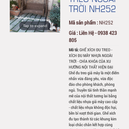
TRỜI NH252
Mã sản phẩm :
NH252
Tap to expand
Giá :
Liên Hệ - 0938 423
805
Mô tả:
GHẾ XÍCH ĐU TREO -
XÍCH ĐU MÂY NHỰA NGOÀI
TRỜI - CHÌA KHÓA CỦA XU
HƯỚNG NỘI THẤT HIỆN ĐẠI
Ghế đu treo giả mây là một điểm
nhấn vừa đáng yêu, vừa độc
đáo cho phòng khách, phòng
ngủ. Truyền tải tinh thần mạnh
mẽ của nội thất tương lai bằng
chất liệu nhựa giả mây cao cấp
- chất liệu nhựa không độc hại,
bền bỉ vượt thời gian. Ghế xích
đu tạo thành từ các khung kim
loại chắc chắn kết hợp cùng