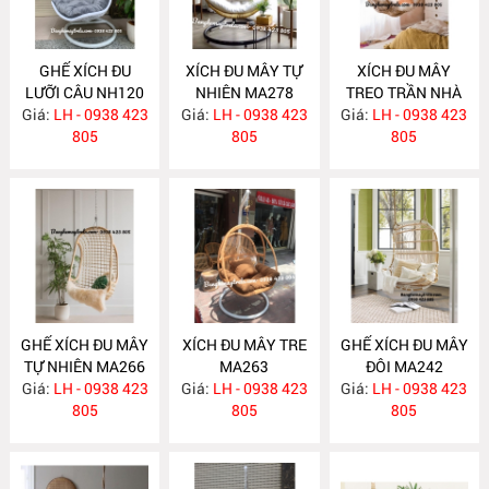
GHẾ XÍCH ĐU
XÍCH ĐU MÂY TỰ
XÍCH ĐU MÂY
LƯỠI CÂU NH120
NHIÊN MA278
TREO TRẦN NHÀ
Giá:
LH - 0938 423
Giá:
LH - 0938 423
Giá:
LH - 0938 423
MA271
805
805
805
GHẾ XÍCH ĐU MÂY
XÍCH ĐU MÂY TRE
GHẾ XÍCH ĐU MÂY
TỰ NHIÊN MA266
MA263
ĐÔI MA242
Giá:
LH - 0938 423
Giá:
LH - 0938 423
Giá:
LH - 0938 423
805
805
805