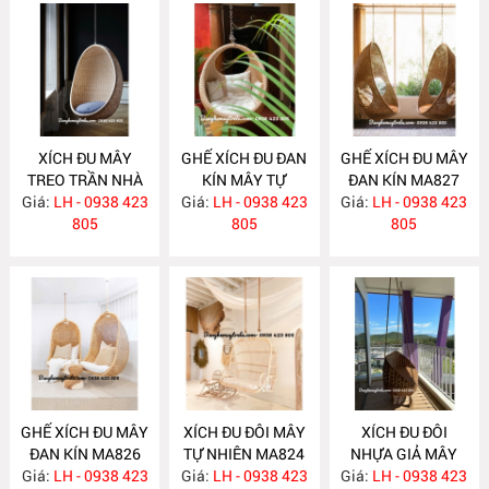
XÍCH ĐU MÂY
GHẾ XÍCH ĐU ĐAN
GHẾ XÍCH ĐU MÂY
TREO TRẦN NHÀ
KÍN MÂY TỰ
ĐAN KÍN MA827
Giá:
LH - 0938 423
MA829
Giá:
NHIÊN TREO
LH - 0938 423
Giá:
LH - 0938 423
805
TRẦN NHÀ MA828
805
805
GHẾ XÍCH ĐU MÂY
XÍCH ĐU ĐÔI MÂY
XÍCH ĐU ĐÔI
ĐAN KÍN MA826
TỰ NHIÊN MA824
NHỰA GIẢ MÂY
Giá:
LH - 0938 423
Giá:
LH - 0938 423
Giá:
LH - 0938 423
NH356