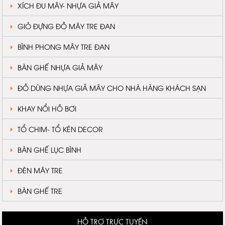
XÍCH ĐU MÂY- NHỰA GIẢ MÂY
GIỎ ĐỰNG ĐỒ MÂY TRE ĐAN
BÌNH PHONG MÂY TRE ĐAN
BÀN GHẾ NHỰA GIẢ MÂY
ĐỒ DÙNG NHỰA GIẢ MÂY CHO NHÀ HÀNG KHÁCH SẠN
KHAY NỔI HỒ BƠI
TỔ CHIM- TỔ KÉN DECOR
BÀN GHẾ LỤC BÌNH
ĐÈN MÂY TRE
BÀN GHẾ TRE
HỖ TRỢ TRỰC TUYẾN