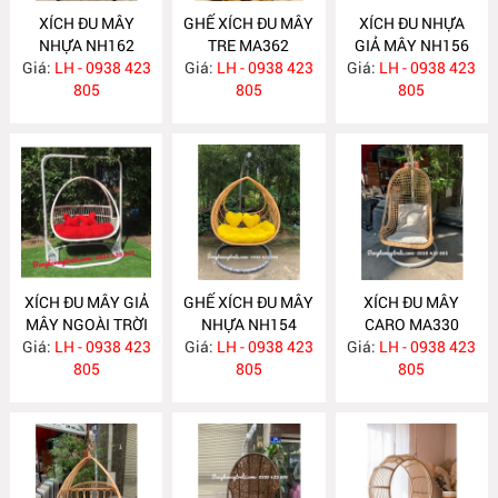
XÍCH ĐU MÂY
GHẾ XÍCH ĐU MÂY
XÍCH ĐU NHỰA
NHỰA NH162
TRE MA362
GIẢ MÂY NH156
Giá:
LH - 0938 423
Giá:
LH - 0938 423
Giá:
LH - 0938 423
805
805
805
XÍCH ĐU MÂY GIẢ
GHẾ XÍCH ĐU MÂY
XÍCH ĐU MÂY
MÂY NGOÀI TRỜI
NHỰA NH154
CARO MA330
Giá:
LH - 0938 423
NH155
Giá:
LH - 0938 423
Giá:
LH - 0938 423
805
805
805