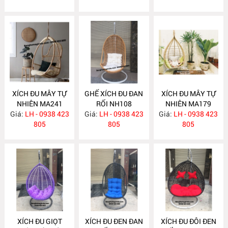
XÍCH ĐU MÂY TỰ
GHẾ XÍCH ĐU ĐAN
XÍCH ĐU MÂY TỰ
NHIÊN MA241
RỐI NH108
NHIÊN MA179
Giá:
LH - 0938 423
Giá:
LH - 0938 423
Giá:
LH - 0938 423
805
805
805
XÍCH ĐU GIỌT
XÍCH ĐU ĐEN ĐAN
XÍCH ĐU ĐÔI ĐEN