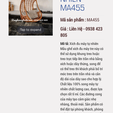
MA455
Mã sản phẩm :
MA455
Giá :
Liên Hệ - 0938 423
Tap to expand
805
Mô tả:
Xích đu mây tự nhiên
Mẫu ghế xích đu mây tre này có
thể sử dụng khung treo hoặc
treo trực tiếp lên trần nhà bằng
xích hoặc dây thừng, song để
có thể treo thì khách phải bố trí
móc treo trên trần nhà và căn
độ dài của dây sao cho hợp lý.
Chất liệu 100% song mây tự
nhiên chất lượng cao, được lựa
chọn rất tỉ mỉ. Các đường cong
của mây tạo cảm giác nhẹ
nhàng, thoải mái. Sản phẩm có
thể đặt tại phòng khách, phòng