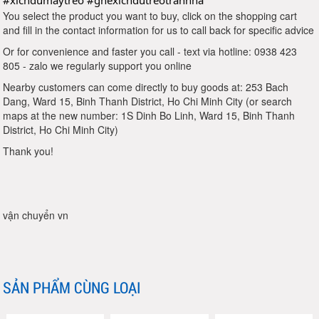
#xichdumaytreo
#ghexichdutreotrannha
You select the product you want to buy, click on the shopping cart
and fill in the contact information for us to call back for specific advice
Or for convenience and faster you call - text via hotline: 0938 423
805 - zalo we regularly support you online
Nearby customers can come directly to buy goods at: 253 Bach
Dang, Ward 15, Binh Thanh District, Ho Chi Minh City (or search
maps at the new number: 1S Dinh Bo Linh, Ward 15, Binh Thanh
District, Ho Chi Minh City)
Thank you!
vận chuyển vn
SẢN PHẨM CÙNG LOẠI