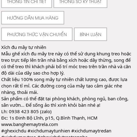
THÔNG TIN CHI TIẾT
THÔNG SỐ KỸ THUẬT
HƯỚNG DẪN MUA HÀNG
PHƯƠNG THỨC VẬN CHUYỂN
BÌNH LUẬN
Xích đu mây tự nhiên
Mẫu ghế xích đu mây tre này có thể sử dụng khung treo hoặc 
treo trực tiếp lên trần nhà bằng xích hoặc dây thừng, song để 
có thể treo thì khách phải bố trí móc treo trên trần nhà và căn 
độ dài của dây sao cho hợp lý.
Chất liệu 100% song mây tự nhiên chất lượng cao, được lựa 
chọn rất tỉ mỉ. Các đường cong của mây tạo cảm giác nhẹ 
nhàng, thoải mái.
Sản phẩm có thể đặt tại phòng khách, phòng ngủ, ban công, 
sân vườn... Để sống ảo thì xinh khỏi bàn nhé ạ!
Lh: 
0938 423 805 (zalo)
Đc: 1s Đinh Bộ Lĩnh, p15, Q.Bình Thạnh, HCM
www.banghemaytrela.com
#ghexichdu
#xichdumaytunhien
#xichdumaytredan