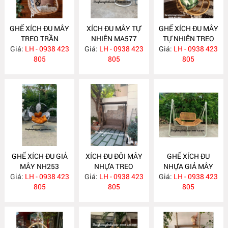
GHẾ XÍCH ĐU MÂY
XÍCH ĐU MÂY TỰ
GHẾ XÍCH ĐU MÂY
TREO TRẦN
NHIÊN MA577
TỰ NHIÊN TREO
Giá:
LH - 0938 423
MA578
Giá:
LH - 0938 423
TRẦN NHÀ MA576
Giá:
LH - 0938 423
805
805
805
GHẾ XÍCH ĐU GIẢ
XÍCH ĐU ĐÔI MÂY
GHẾ XÍCH ĐU
MÂY NH253
NHỰA TREO
NHỰA GIẢ MÂY
Giá:
LH - 0938 423
Giá:
NGOÀI TRỜI
LH - 0938 423
Giá:
NGOÀI TRỜI
LH - 0938 423
805
NH252
805
NH251
805