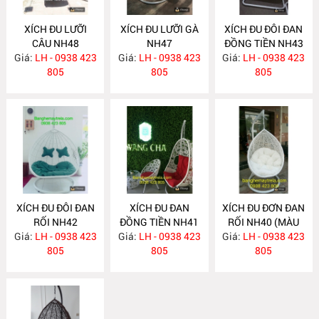
XÍCH ĐU LƯỠI
XÍCH ĐU LƯỠI GÀ
XÍCH ĐU ĐÔI ĐAN
CÂU NH48
NH47
ĐỒNG TIỀN NH43
Giá:
LH - 0938 423
Giá:
LH - 0938 423
Giá:
LH - 0938 423
805
805
805
XÍCH ĐU ĐÔI ĐAN
XÍCH ĐU ĐAN
XÍCH ĐU ĐƠN ĐAN
RỐI NH42
ĐỒNG TIỀN NH41
RỐI NH40 (MÀU
Giá:
LH - 0938 423
Giá:
LH - 0938 423
Giá:
LH - 0938 423
TRẮNG)
805
805
805