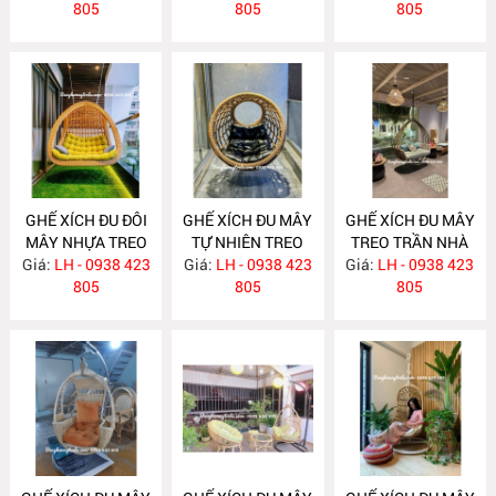
805
805
805
GHẾ XÍCH ĐU ĐÔI
GHẾ XÍCH ĐU MÂY
GHẾ XÍCH ĐU MÂY
MÂY NHỰA TREO
TỰ NHIÊN TREO
TREO TRẦN NHÀ
Giá:
TRẦN NHÀ NH355
LH - 0938 423
TRẦN NHÀ MA740
Giá:
LH - 0938 423
Giá:
LH - 0938 423
MA723
805
805
805