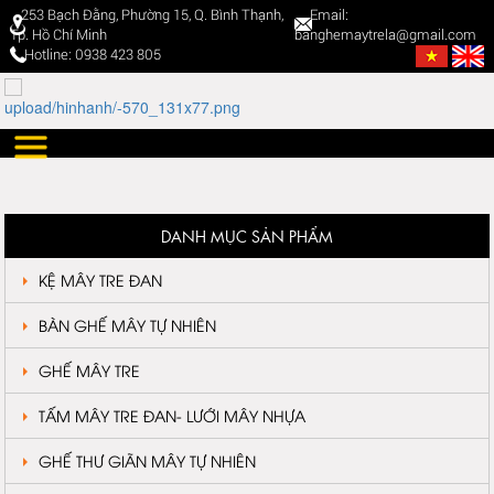
253 Bạch Đằng, Phường 15, Q. Bình Thạnh,
Email:
Tp. Hồ Chí Minh
banghemaytrela@gmail.com
Hotline: 0938 423 805
DANH MỤC SẢN PHẨM
KỆ MÂY TRE ĐAN
BÀN GHẾ MÂY TỰ NHIÊN
GHẾ MÂY TRE
TẤM MÂY TRE ĐAN- LƯỚI MÂY NHỰA
GHẾ THƯ GIÃN MÂY TỰ NHIÊN