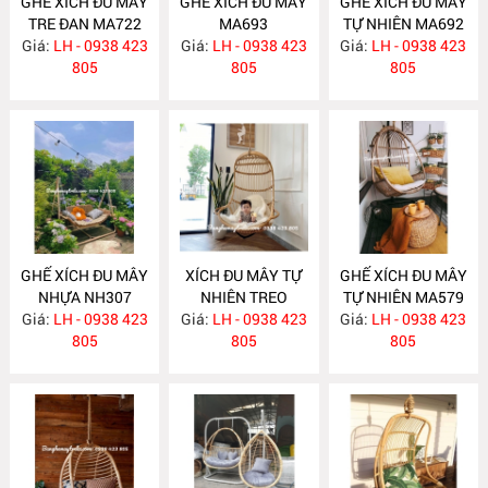
GHẾ XÍCH ĐU MÂY
GHẾ XÍCH ĐU MÂY
GHẾ XÍCH ĐU MÂY
TRE ĐAN MA722
MA693
TỰ NHIÊN MA692
Giá:
LH - 0938 423
Giá:
LH - 0938 423
Giá:
LH - 0938 423
805
805
805
GHẾ XÍCH ĐU MÂY
XÍCH ĐU MÂY TỰ
GHẾ XÍCH ĐU MÂY
NHỰA NH307
NHIÊN TREO
TỰ NHIÊN MA579
Giá:
LH - 0938 423
TRẦN NHÀ MA580
Giá:
LH - 0938 423
Giá:
LH - 0938 423
805
805
805