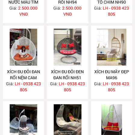
NƯỚC MÀU TÍM
RỐI NH94
TỔ CHIM NH90
Giá:
NH95
2.500.000
Giá:
2.500.000
Giá:
LH - 0938 423
VNĐ
VNĐ
805
XÍCH ĐU ĐÔI ĐAN
XÍCH ĐU ĐÔI ĐEN
XÍCH ĐU MÂY ĐẸP
RỐI NỆM CAM
ĐAN RỐI NH51
MA96
Giá:
ĐẤT NH73
LH - 0938 423
Giá:
LH - 0938 423
Giá:
LH - 0938 423
805
805
805