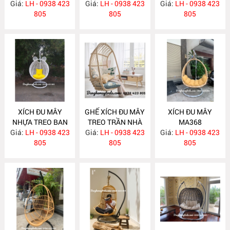
Giá:
LH - 0938 423
Giá:
MÂY NHỰA
LH - 0938 423
TRẦN NHÀ MA406
Giá:
LH - 0938 423
805
NH175
805
805
XÍCH ĐU MÂY
GHẾ XÍCH ĐU MÂY
XÍCH ĐU MÂY
NHỰA TREO BAN
TREO TRẦN NHÀ
MA368
Giá:
CÔNG NH169
LH - 0938 423
Giá:
LH - 0938 423
MA376
Giá:
LH - 0938 423
805
805
805