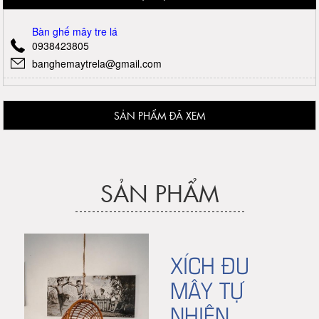
Bàn ghế mây tre lá
0938423805
banghemaytrela@gmail.com
SẢN PHẨM ĐÃ XEM
SẢN PHẨM
XÍCH ĐU
MÂY TỰ
NHIÊN