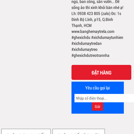
ngủ, ban công, sân vườn... Để
sống ảo thì xinh khỏi bàn nhé ạ!
Lh: 0938 423 805 (zalo) Đc: 1s
Đinh Bộ Lĩnh, p15, Q.Bình
Thạnh, HCM
www.banghemaytrela.com
#ghexichdu #xichdumaytunhien
#xichdumaytredan
#xichdumaytreo
#ghexichdutreotrannha
ĐẶT HÀNG
Yêu cầu gọi lại