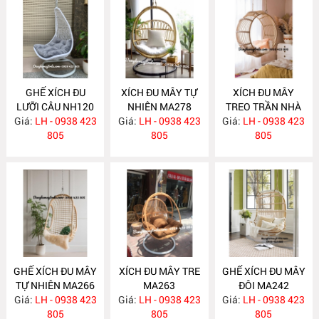
GHẾ XÍCH ĐU
XÍCH ĐU MÂY TỰ
XÍCH ĐU MÂY
LƯỠI CÂU NH120
NHIÊN MA278
TREO TRẦN NHÀ
Giá:
LH - 0938 423
Giá:
LH - 0938 423
Giá:
LH - 0938 423
MA271
805
805
805
GHẾ XÍCH ĐU MÂY
XÍCH ĐU MÂY TRE
GHẾ XÍCH ĐU MÂY
TỰ NHIÊN MA266
MA263
ĐÔI MA242
Giá:
LH - 0938 423
Giá:
LH - 0938 423
Giá:
LH - 0938 423
805
805
805