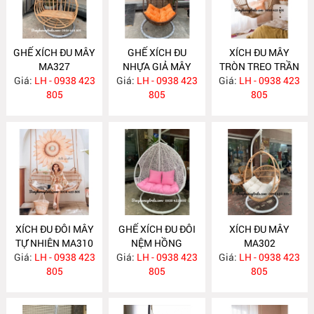
GHẾ XÍCH ĐU MÂY
GHẾ XÍCH ĐU
XÍCH ĐU MÂY
MA327
NHỰA GIẢ MÂY
TRÒN TREO TRẦN
Giá:
LH - 0938 423
Giá:
LH - 0938 423
NH132
Giá:
NHÀ MA313
LH - 0938 423
805
805
805
XÍCH ĐU ĐÔI MÂY
GHẾ XÍCH ĐU ĐÔI
XÍCH ĐU MÂY
TỰ NHIÊN MA310
NỆM HỒNG
MA302
Giá:
LH - 0938 423
Giá:
LH - 0938 423
NH123
Giá:
LH - 0938 423
805
805
805